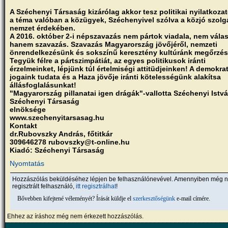
A Széchenyi Társaság kizárólag akkor tesz politikai nyilatkozat
a téma valóban a közügyek, Széchenyivel szólva a közjó szolgá
nemzet érdekében.
A 2016. október 2-i népszavazás nem pártok viadala, nem válas
hanem szavazás. Szavazás Magyarország jövőjéről, nemzeti
önrendelkezésünk és sokszínű keresztény kultúránk megőrzés
Tegyük félre a pártszimpátiát, az egyes politikusok iránti
érzelmeinket, lépjünk túl értelmiségi attitüdjeinken! A demokra
jogaink tudata és a Haza jövője iránti kötelességünk alakítsa
állásfoglalásunkat!
"Magyarország pillanatai igen drágák"-vallotta Széchenyi Istvá
Széchenyi Társaság
elnöksége
www.szechenyitarsasag.hu
Kontakt
dr.Rubovszky András, főtitkár
309646278 rubovszky@t-online.hu
Kiadó: Széchenyi Társaság
Nyomtatás
Hozzászólás beküldéséhez lépjen be felhasználónevével. Amennyiben még 
regisztrált felhasználó,
itt regisztrálhat
!
Bővebben kifejtené véleményét? Írását küldje el
szerkesztőségünk
e-mail címére.
Ehhez az íráshoz még nem érkezett hozzászólás.