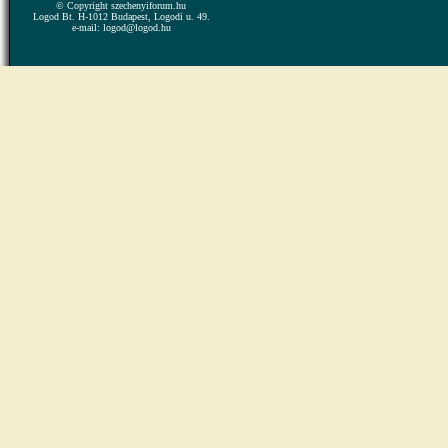
© Copyright szechenyiforum.hu
Logod Bt. H-1012 Budapest, Logodi u. 49.
e-mail: logod@logod.hu