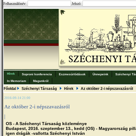
Felhasználónév:
Jelszó:
Hírek
Soproni konferencia
Eszmesúrlódások
Ünnepeink
Széchenyi Tá
In Memoriam
Magunkról
Főoldal
Széchenyi Társaság
Hírek
Az október 2-i népszavazásról
2016-09-14 21:00
Az október 2-i népszavazásról
|
OS - A Széchenyi Társaság közleménye
Budapest, 2016. szeptember 13., kedd (OS) - Magyarország pill
igen drágák -vallotta Széchenyi István