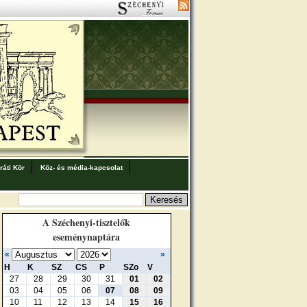
áti Kör
Köz- és média-kapcsolat
A Széchenyi-tisztelők
eseménynaptára
«
»
H
K
SZ
CS
P
SZo
V
27
28
29
30
31
01
02
03
04
05
06
07
08
09
10
11
12
13
14
15
16