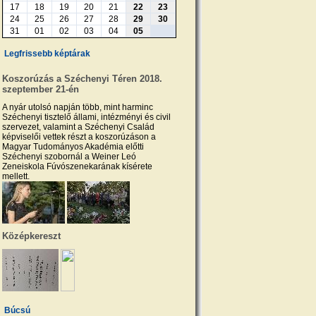
17
18
19
20
21
22
23
24
25
26
27
28
29
30
31
01
02
03
04
05
Legfrissebb képtárak
Koszorúzás a Széchenyi Téren 2018.
szeptember 21-én
A nyár utolsó napján több, mint harminc
Széchenyi tisztelő állami, intézményi és civil
szervezet, valamint a Széchenyi Család
képviselői vettek részt a koszorúzáson a
Magyar Tudományos Akadémia előtti
Széchenyi szobornál a Weiner Leó
Zeneiskola Fúvószenekarának kísérete
mellett.
Középkereszt
Búcsú