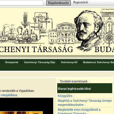
Regisztráció
Ünnepeink
Széchenyi Társaság Díja
Széchenyiről
Budakeszi Széchenyi Bar
»
További események
Rovat legfrissebb hírei
n rendezték a Vigadóban
s megállítása
»
Közgyűlés
Meghívó a Széchenyi Társaság ünnepi
»
megemlékezésére
Megtartotta éves közgyűlését a
»
Széchenyi Társaság