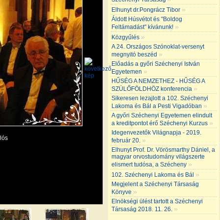
»
Elhunyt dr.Pongrácz Tibor
Áldott Húsvétot és "Boldog
»
Feltámadást" kívánunk!
»
Közgyűlés
A 24. Országos Szónoklat-versenyt
»
megnyitó beszéd
Előadás a győri Széchenyi István
»
Egyetemen
HŰSÉG A NEMZETHEZ - HŰSÉG A
»
SZÜLŐFÖLDHÖZ konferencia
Sikeresen lezajlott a 102. Széchenyi
»
Lakoma és Bál a Pesti Vigadóban
A győri Széchenyi Egyetemen elindult
»
a kreditpontot érő Széchenyi Kurzus
Idegenvezetők Világnapja - 2019.
lós
»
február 20.
Elhunyt Prof. Dr. Vörösmarthy Dániel, a
magyar orvostudomány világszerte
»
elismert tudósa, a Szécheny
»
102. Széchenyi Lakoma és Bál
Megjelent a Széchenyi Társaság
»
Könyve
Elnökségi ülést tartott a Széchenyi
»
Társaság 2018. 11. 26.