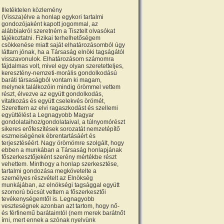
Illetéktelen közlemény
(Vissza)élve a honlap egykori tartalmi
gondozójaként kapott jogommal, az
alábbiakról szeretném a Tisztelt olvasókat
tájékoztatni. Fizikai terhelhetőségem
csökkenése miatt saját elhatározásomból úgy
láttam jónak, ha a Társaság elnöki tagságától
visszavonulok. Elhatározásom számomra
fájdalmas volt, mivel egy olyan szeretetteljes,
keresztény-nemzeti-morális gondolkodású
baráti társaságból vontam ki magam,
melynek találkozóin mindig örömmel vettem
részt, élvezve az együtt gondolkodás,
vitatkozás és együtt cselekvés örömét,
Szerettem az elvi ragaszkodást és szellemi
együttélést a Legnagyobb Magyar
gondolataihoz/gondolataival, a túlnyomórészt
sikeres erőfeszítések sorozatát nemzetépítő
eszmeiségének ébrentartásáért és
terjesztéséért. Nagy örömömre szolgált, hogy
ebben a munkában a Társaság honlapjának
főszerkesztőjeként szerény mértékbe részt
vehettem. Minthogy a honlap szerkesztése,
tartalmi gondozása megkövetelte a
személyes részvételt az Elnökség
munkájában, az elnökségi tagsággal együtt
szomorú búcsút vettem a főszerkesztői
tevékenységemtől is. Legnagyobb
veszteségnek azonban azt tartom, hogy nő-
és férfinemű barátaimtól (nem merek barátnőt
írni, mert ennek a szónak nyelvünk