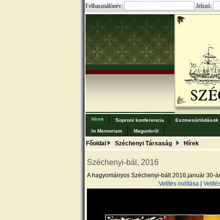
Felhasználónév:
Jelszó:
Hírek
Soproni konferencia
Eszmesúrlódások
In Memoriam
Magunkról
Főoldal
Széchenyi Társaság
Hírek
Széchenyi-bál, 2016
A hagyományos Széchenyi-bált 2016.január 30-á
Vetítés indítása
|
Vetíté