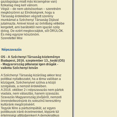
gazdagsága miatt más kicsengése van)
fizikailag meg kell válnom.
Végül – de nem utolsósorban – szeretném
megköszönni az Elnökségnek, hogy a
Társaság érdekében végzett szerény
munkámat a Széchenyi Társaság Dijával
jutalmazta. Amivel kissé az önhittség vétkébe
kergetett, ami barátoktól nem igazán szép
dolog. De ezért megbocsájtok, sőt ÖRÜLÖK.
És még egyszer köszönöm.
Szeretettel Misi
Népszavazás
OS - A Széchenyi Társaság közleménye
Budapest, 2016. szeptember 13., kedd (OS)
- Magyarország pillanatai igen drágák -
vallotta Széchenyi István
A Széchenyi Társaság kizárólag akkor tesz
politikai nyilatkozatot, ha a téma valóban a
közügyek, Széchenyivel szólva a közjó
szolgálata, a nemzet érdekében.
A 2016. október 2-i népszavazás nem pártok
viadala, nem választás, hanem szavazás.
Szavazás Magyarország jövőjéről, nemzeti
önrendelkezésünk és sokszínű keresztény
kultúránk megőrzéséért.
Tegyük félre a pártszimpátiát, az egyes
politikusok iránti érzelmeinket, lépjünk túl
értelmiségi attitüdjeinken! A demokratikus