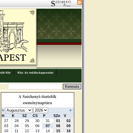
áti Kör
Köz- és média-kapcsolat
A Széchenyi-tisztelők
eseménynaptára
«
»
H
K
SZ
CS
P
SZo
V
27
28
29
30
31
01
02
03
04
05
06
07
08
09
10
11
12
13
14
15
16