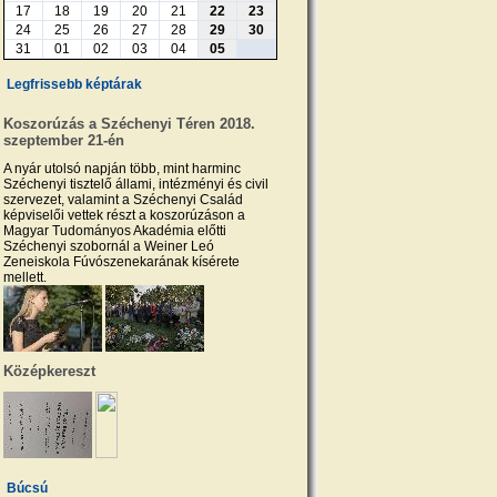
17
18
19
20
21
22
23
24
25
26
27
28
29
30
31
01
02
03
04
05
Legfrissebb képtárak
Koszorúzás a Széchenyi Téren 2018.
szeptember 21-én
A nyár utolsó napján több, mint harminc
Széchenyi tisztelő állami, intézményi és civil
szervezet, valamint a Széchenyi Család
képviselői vettek részt a koszorúzáson a
Magyar Tudományos Akadémia előtti
Széchenyi szobornál a Weiner Leó
Zeneiskola Fúvószenekarának kísérete
mellett.
Középkereszt
Búcsú