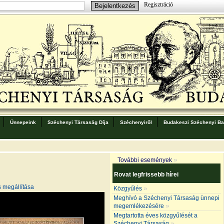
Regisztráció
Ünnepeink
Széchenyi Társaság Díja
Széchenyiről
Budakeszi Széchenyi Bar
»
További események
Rovat legfrissebb hírei
s megállítása
»
Közgyűlés
Meghívó a Széchenyi Társaság ünnepi
»
megemlékezésére
Megtartotta éves közgyűlését a
»
Széchenyi Társaság