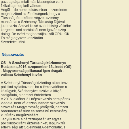
gazdagsága miatt más kicsengése van)
fizikailag meg kell válnom.
Végül – de nem utolsósorban – szeretném
megköszönni az Elnökségnek, hogy a
Társaság érdekében végzett szerény
munkámat a Széchenyi Társaság Dijával
jutalmazta. Amivel kissé az önhittség vétkébe
kergetett, ami barátoktól nem igazán szép
dolog. De ezért megbocsájtok, sőt ÖRÜLÖK.
És még egyszer köszönöm.
Szeretettel Misi
Népszavazás
OS - A Széchenyi Társaság közleménye
Budapest, 2016. szeptember 13., kedd (OS)
- Magyarország pillanatai igen drágák -
vallotta Széchenyi István
A Széchenyi Társaság kizárólag akkor tesz
politikai nyilatkozatot, ha a téma valóban a
közügyek, Széchenyivel szólva a közjó
szolgálata, a nemzet érdekében.
A 2016. október 2-i népszavazás nem pártok
viadala, nem választás, hanem szavazás.
Szavazás Magyarország jövőjéről, nemzeti
önrendelkezésünk és sokszínű keresztény
kultúránk megőrzéséért.
Tegyük félre a pártszimpátiát, az egyes
politikusok iránti érzelmeinket, lépjünk túl
értelmiségi attitüdjeinken! A demokratikus