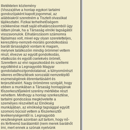
Illetéktelen közlemény
(Vissza)élve a honlap egykori tartalmi
gondozójaként kapott jogommal, az
alábbiakról szeretném a Tisztelt olvasókat
tájékoztatni. Fizikai terhelhetőségem
csökkenése miatt saját elhatározásomból úgy
láttam jónak, ha a Társaság elnöki tagságától
visszavonulok. Elhatározásom számomra
fájdalmas volt, mivel egy olyan szeretetteljes,
keresztény-nemzeti-morális gondolkodású
baráti társaságból vontam ki magam,
melynek találkozóin mindig örömmel vettem
részt, élvezve az együtt gondolkodás,
vitatkozás és együtt cselekvés örömét,
Szerettem az elvi ragaszkodást és szellemi
együttélést a Legnagyobb Magyar
gondolataihoz/gondolataival, a túlnyomórészt
sikeres erőfeszítések sorozatát nemzetépítő
eszmeiségének ébrentartásáért és
terjesztéséért. Nagy örömömre szolgált, hogy
ebben a munkában a Társaság honlapjának
főszerkesztőjeként szerény mértékbe részt
vehettem. Minthogy a honlap szerkesztése,
tartalmi gondozása megkövetelte a
személyes részvételt az Elnökség
munkájában, az elnökségi tagsággal együtt
szomorú búcsút vettem a főszerkesztői
tevékenységemtől is. Legnagyobb
veszteségnek azonban azt tartom, hogy nő-
és férfinemű barátaimtól (nem merek barátnőt
írni, mert ennek a szónak nyelvünk