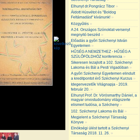
»
Elhunyt dr.Pongrácz Tibor
Áldott Húsvétot és "Boldog
»
Feltámadást" kívánunk!
»
Közgyűlés
A 24. Országos Szónoklat-versenyt
»
megnyitó beszéd
Előadás a győri Széchenyi István
»
Egyetemen
HŰSÉG A NEMZETHEZ - HŰSÉG A
»
SZÜLŐFÖLDHÖZ konferencia
Sikeresen lezajlott a 102. Széchenyi
»
Lakoma és Bál a Pesti Vigadóban
A győri Széchenyi Egyetemen elindult
»
a kreditpontot érő Széchenyi Kurzus
Idegenvezetők Világnapja - 2019.
»
február 20.
Elhunyt Prof. Dr. Vörösmarthy Dániel, a
magyar orvostudomány világszerte
»
elismert tudósa, a Szécheny
»
102. Széchenyi Lakoma és Bál
Megjelent a Széchenyi Társaság
»
Könyve
Elnökségi ülést tartott a Széchenyi
»
Társaság 2018. 11. 26.