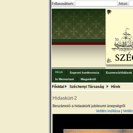
Felhasználónév:
Jelszó:
Hírek
Soproni konferencia
Eszmesúrlódások
In Memoriam
Magunkról
Főoldal
Széchenyi Társaság
Hírek
Hidaskürt-2
Beszámoló a hidaskürti jubileumi ünepségről
Vetítés indítása
|
Vetíté