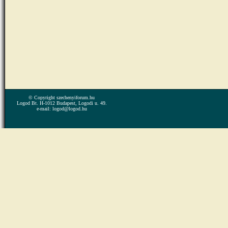
© Copyright szechenyiforum.hu
Logod Bt. H-1012 Budapest, Logodi u. 49.
e-mail: logod@logod.hu