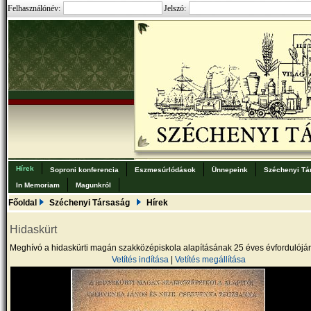
Felhasználónév:
Jelszó:
Hírek
Soproni konferencia
Eszmesúrlódások
Ünnepeink
Széchenyi Tá
In Memoriam
Magunkról
Főoldal
Széchenyi Társaság
Hírek
Hidaskürt
Meghívó a hidaskürti magán szakközépiskola alapításának 25 éves évfordulójá
Vetítés indítása
|
Vetítés megállítása