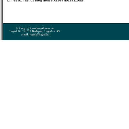
Ehhez az íráshoz még nem érkezett hozzászólás.
© Copyright szechenyiforum.hu
Logod Bt. H-1012 Budapest, Logodi u. 49.
e-mail: logod@logod.hu