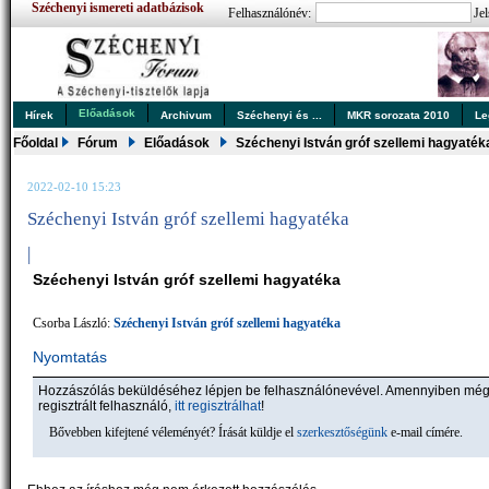
Széchenyi ismereti adatbázisok
Felhasználónév:
Jel
Előadások
Hírek
Archivum
Széchenyi és ...
MKR sorozata 2010
Le
Főoldal
Fórum
Előadások
Széchenyi István gróf szellemi hagyaték
2022-02-10 15:23
Széchenyi István gróf szellemi hagyatéka
|
Széchenyi István gróf szellemi hagyatéka
Csorba László:
Széchenyi István gróf szellemi hagyatéka
Nyomtatás
Hozzászólás beküldéséhez lépjen be felhasználónevével. Amennyiben mé
regisztrált felhasználó,
itt regisztrálhat
!
Bővebben kifejtené véleményét? Írását küldje el
szerkesztőségünk
e-mail címére.