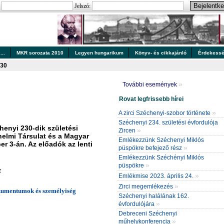
:
Jelszó:
..
MKR sorozata 2010
Legyen hungarikum
Könyv- és cikkajánló
Érdekess
230
»
További események
Rovat legfrissebb hírei
»
A zirci Széchenyi-szobor története
Széchenyi 234. születési évfordulója
chenyi 230-dik születési
»
Zircen
nelmi Társulat és a Magyar
Emlékezzünk Széchenyi Miklós
 3-án. Az előadók az lenti
»
püspökre befejező rész
Emlékezzünk Széchényi Miklós
»
püspökre
z
»
Emlékmise 2023. április 24.
»
Zirci megemlékezés
okumentumok és személyiség
Széchenyi halálának 162.
»
évfordulójára
Debreceni Széchenyi
»
műhelykonferencia