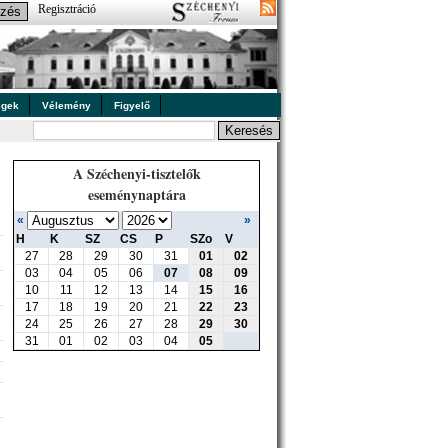
Regisztráció
égek
Vélemény
Figyelő
A Széchenyi-tisztelők
eseménynaptára
«
»
H
K
SZ
CS
P
SZo
V
27
28
29
30
31
01
02
03
04
05
06
07
08
09
10
11
12
13
14
15
16
17
18
19
20
21
22
23
24
25
26
27
28
29
30
31
01
02
03
04
05