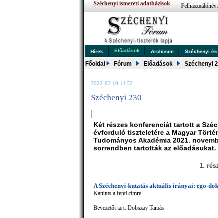
Széchenyi ismereti adatbázisok
Felhasználónév
Előadások
Hírek
Archivum
Széchenyi és .
Főoldal
Fórum
Előadások
Széchenyi 
2022-02-10 14:52
Széchenyi 230
|
Két részes konferenciát tartott a Szé
évforduló tiszteletére a Magyar Törté
Tudományos Akadémia 2021. november
sorrendben tartották az előadásukat.
1. rés
A Széchenyi-kutatás aktuális irányai: ego-d
Kattints a fenti címre
Bevezetőt tart: Dobszay Tamás