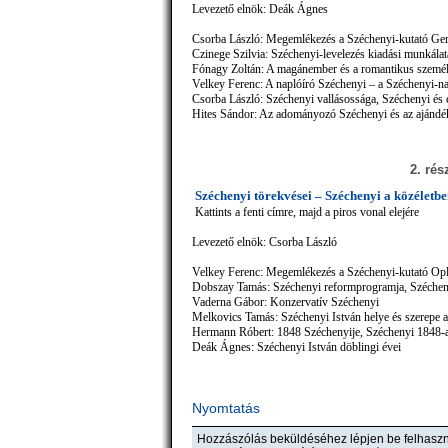
Levezető elnök: Deák Ágnes
Csorba László: Megemlékezés a Széchenyi-kutató Ger
Czinege Szilvia: Széchenyi-levelezés kiadási munkálat
Fónagy Zoltán: A magánember és a romantikus szemé
Velkey Ferenc: A naplóíró Széchenyi – a Széchenyi-na
Csorba László: Széchenyi vallásossága, Széchenyi és
Hites Sándor: Az adományozó Széchenyi és az ajándék
2. rés
Széchenyi törekvései – Széchenyi a közéletb
Kattints a fenti címre, majd a piros vonal elejére
Levezető elnök: Csorba László
Velkey Ferenc: Megemlékezés a Széchenyi-kutató Opl
Dobszay Tamás: Széchenyi reformprogramja, Szécheny
Vaderna Gábor: Konzervatív Széchenyi
Melkovics Tamás: Széchenyi István helye és szerepe a 
Hermann Róbert: 1848 Széchenyije, Széchenyi 1848-
Deák Ágnes: Széchenyi István döblingi évei
Nyomtatás
Hozzászólás beküldéséhez lépjen be felhas