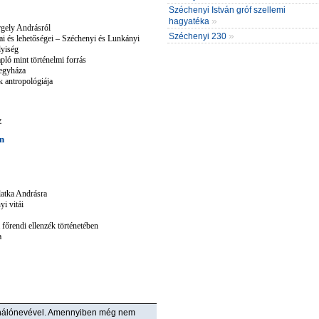
Széchenyi István gróf szellemi
»
hagyatéka
gely Andrásról
»
Széchenyi 230
ai és lehetőségei – Széchenyi és Lunkányi
lyiség
pló mint történelmi forrás
 egyháza
 antropológiája
z
en
atka Andrásra
i vitái
főrendi ellenzék történetében
a
ználónevével. Amennyiben még nem