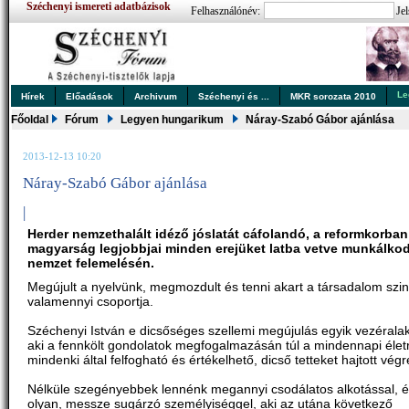
Széchenyi ismereti adatbázisok
Felhasználónév:
Jel
Le
Hírek
Előadások
Archivum
Széchenyi és ...
MKR sorozata 2010
Főoldal
Fórum
Legyen hungarikum
Náray-Szabó Gábor ajánlása
2013-12-13 10:20
Náray-Szabó Gábor ajánlása
|
Herder nemzethalált idéző jóslatát cáfolandó, a reformkorban
magyarság legjobbjai minden erejüket latba vetve munkálkod
nemzet felemelésén.
Megújult a nyelvünk, megmozdult és tenni akart a társadalom szin
valamennyi csoportja.
Széchenyi István e dicsőséges szellemi megújulás egyik vezéralakj
aki a fennkölt gondolatok megfogalmazásán túl a mindennapi életr
mindenki által felfogható és értékelhető, dicső tetteket hajtott végr
Nélküle szegényebbek lennénk megannyi csodálatos alkotással, 
olyan, messze sugárzó személyiséggel, aki az utána következő