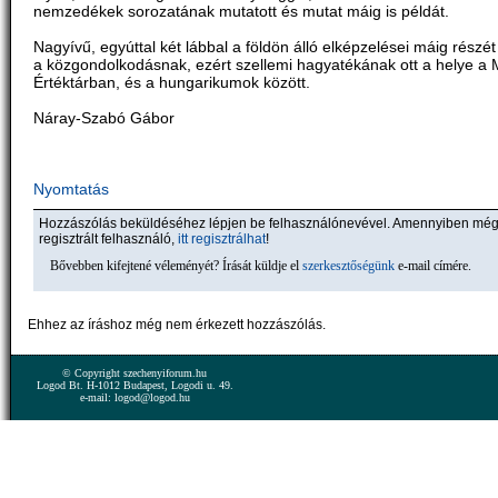
nemzedékek sorozatának mutatott és mutat máig is példát.
Nagyívű, egyúttal két lábbal a földön álló elképzelései máig részé
a közgondolkodásnak, ezért szellemi hagyatékának ott a helye a
Értéktárban, és a hungarikumok között.
Náray-Szabó Gábor
Nyomtatás
Hozzászólás beküldéséhez lépjen be felhasználónevével. Amennyiben mé
regisztrált felhasználó,
itt regisztrálhat
!
Bővebben kifejtené véleményét? Írását küldje el
szerkesztőségünk
e-mail címére.
Ehhez az íráshoz még nem érkezett hozzászólás.
© Copyright szechenyiforum.hu
Logod Bt. H-1012 Budapest, Logodi u. 49.
e-mail: logod@logod.hu