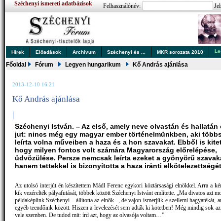
Széchenyi ismereti adatbázisok
Felhasználónév:
Jel
Le
Hírek
Előadások
Archivum
Széchenyi és ...
MKR sorozata 2010
Főoldal
Fórum
Legyen hungarikum
Kő András ajánlása
2013-12-10 16:21
Kő András ajánlása
|
Széchenyi István. – Az első, amely neve olvastán és hallatá
jut: nincs még egy magyar ember történelmünkben, aki több
leírta volna műveiben a haza és a hon szavakat. Ebből is kitet
hogy milyen fontos volt számára Magyarország előrelépése,
üdvözülése. Persze nemcsak leírta ezeket a gyönyörű szavak
hanem tettekkel is bizonyította a haza iránti elkötelezettségét
Az utolsó interjút én készítettem Mádl Ferenc egykori köztársasági elnökkel. Arra a ké
kik vezérelték pályafutását, többek között Széchenyi Istvánt említette. „Ma divatos azt 
példaképünk Széchenyi – állította az elnök –, de vajon ismerjük-e szellemi hagyatékát, a
egyéb teendőink között. Hiszen a levelezését sem adták ki kötetben! Még mindig sok a
vele szemben. De tudod mit: írd azt, hogy az olvasója voltam…”