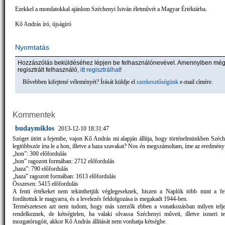
Ezekkel a mondatokkal ajánlom Széchenyi István életművét a Magyar Értéktárba.
Kő András író, újságíró
Nyomtatás
Hozzászólás beküldéséhez lépjen be felhasználónevével. Amennyiben mé
regisztrált felhasználó,
itt regisztrálhat
!
Bővebben kifejtené véleményét? Írását küldje el
szerkesztőségünk
e-mail címére.
Kommentek
budaymiklos
2013-12-10 18:31:47
Szöget ütött a fejembe, vajon Kő András mi alapján állítja, hogy történelmünkben Széche
legtöbbször írta le a hon, illetve a haza szavakat? Nos én megszámoltam, íme az eredmény
„hon”: 300 előfordulás
„hon” ragozott formában: 2712 előfordulás
„haza”: 790 előfordulás
„haza” ragozott formában: 1613 előfordulás
Összesen: 5415 előfordulás
A fenti értékeket nem tekinthetjük véglegeseknek, hiszen a Naplók több mint a f
fordítottuk le magyarra, és a levelezés feldolgozása is megakadt 1944-ben.
Természetesen azt nem tudom, hogy más szerzők ebben a vonatkozásban milyen telje
rendelkeznek, de kétségtelen, ha valaki olvassa Széchenyi műveit, illetve ismeri te
mozgatórugóit, akkor Kő András állítását nem vonhatja kétségbe.