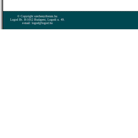
© Copyright szechenyiforum.hu
Logod Bt. H-1012 Budapest, Logodi u. 49.
e-mail: logod@logod.hu