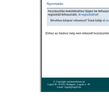
Nyomtatás
Hozzászólás beküldéséhez lépjen be felhas
regisztrált felhasználó,
itt regisztrálhat
!
Bővebben kifejtené véleményét? Írását küldje el
sz
Ehhez az íráshoz még nem érkezett hozzászólá
© Copyright szechenyiforum.hu
Logod Bt. H-1012 Budapest, Logodi u. 49.
e-mail: logod@logod.hu