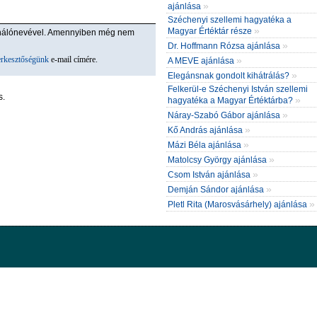
»
ajánlása
Széchenyi szellemi hagyatéka a
»
Magyar Értéktár része
ználónevével. Amennyiben még nem
»
Dr. Hoffmann Rózsa ajánlása
erkesztőségünk
e-mail címére.
»
A MEVE ajánlása
»
Elegánsnak gondolt kihátrálás?
Felkerül-e Széchenyi István szellemi
s.
»
hagyatéka a Magyar Értéktárba?
»
Náray-Szabó Gábor ajánlása
»
Kő András ajánlása
»
Mázi Béla ajánlása
»
Matolcsy György ajánlása
»
Csom István ajánlása
»
Demján Sándor ajánlása
»
Pletl Rita (Marosvásárhely) ajánlása