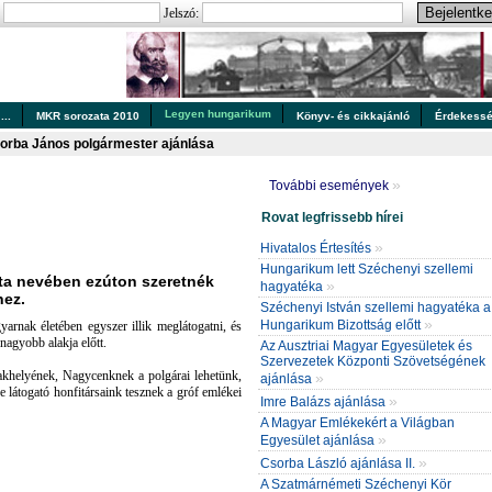
:
Jelszó:
Legyen hungarikum
..
MKR sorozata 2010
Könyv- és cikkajánló
Érdekess
orba János polgármester ajánlása
»
További események
Rovat legfrissebb hírei
»
Hivatalos Értesítés
Hungarikum lett Széchenyi szellemi
a nevében ezúton szeretnék
»
hagyatéka
hez.
Széchenyi István szellemi hagyatéka a
»
Hungarikum Bizottság előtt
rnak életében egyszer illik meglátogatni, és
gnagyobb alakja előtt.
Az Ausztriai Magyar Egyesületek és
Szervezetek Központi Szövetségének
khelyének, Nagycenknek a polgárai lehetünk,
»
ajánlása
ide látogató honfitársaink tesznek a gróf emlékei
»
Imre Balázs ajánlása
A Magyar Emlékekért a Világban
»
Egyesület ajánlása
»
Csorba László ajánlása II.
A Szatmárnémeti Széchenyi Kör