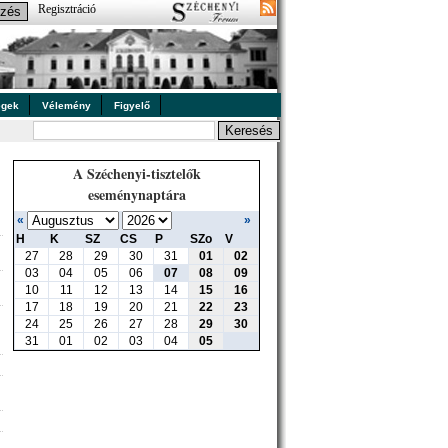
Regisztráció
égek
Vélemény
Figyelő
A Széchenyi-tisztelők
eseménynaptára
«
»
H
K
SZ
CS
P
SZo
V
27
28
29
30
31
01
02
03
04
05
06
07
08
09
10
11
12
13
14
15
16
17
18
19
20
21
22
23
24
25
26
27
28
29
30
31
01
02
03
04
05