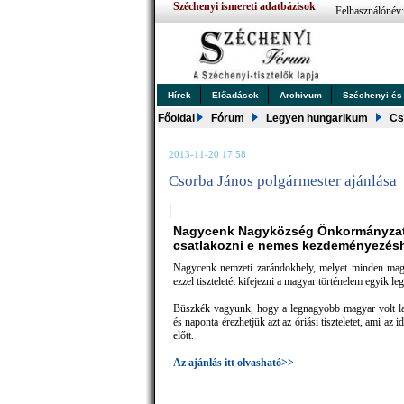
Széchenyi ismereti adatbázisok
Felhasználónév
Hírek
Előadások
Archivum
Széchenyi és .
Főoldal
Fórum
Legyen hungarikum
Cs
2013-11-20 17:58
Csorba János polgármester ajánlása
|
Nagycenk Nagyközség Önkormányzat
csatlakozni e nemes kezdeményezés
Nagycenk nemzeti zarándokhely, melyet minden magya
ezzel tiszteletét kifejezni a magyar történelem egyik le
Büszkék vagyunk, hogy a legnagyobb magyar volt la
és naponta érezhetjük azt az óriási tiszteletet, ami az 
előtt.
Az ajánlás itt olvasható>>