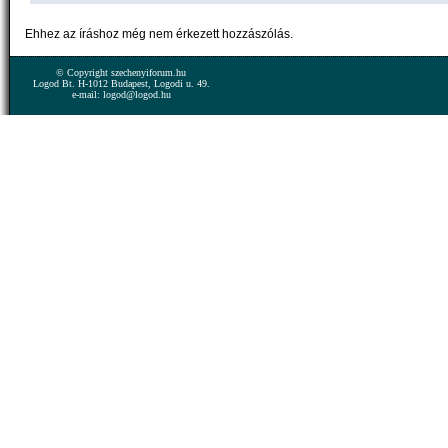
Ehhez az íráshoz még nem érkezett hozzászólás.
© Copyright szechenyiforum.hu
Logod Bt. H-1012 Budapest, Logodi u. 49.
e-mail: logod@logod.hu