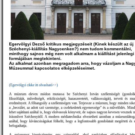
Egervölgyi Dezső kritikus megjegyzéseit (Kinek készült az új
Széchenyi-kiállítás Nagycenken?) nem tudom kommentálni,
minthogy sajnos még nem volt alkalmam a kiállítást jelenlegi
formájában megtekinteni.
Az alkalmat azonban megragadom arra, hogy vázoljam a Nag
Múzeummal kapcsolatos elképzeléseimet.
(Egervölgyi cikke itt olvasható>>)
A múzeum eleven módon mutassa be Széchenyi István szellemiségét (gondolk
filozófiáját, műveltségét, erkölcsiségét, hazaszeretetét, vallásosságát), terveit és m
eredményeit. A főhangsúly a szellemiségen van. Terjessze a múzeum, hogy minden siker 
a „becsület, az adott szó szentsége, a cselekedetek egyenessége” és a művelődés. Mind
lehet sajátítani azáltal is, hogy elolvassuk könyveit, de sajnos nagyon kevesen vesznek
írásművet Széchenyitől. A modern médiatechnika elvezetheti azonban a múzeumlátog
azáltal, hogy kíváncsiságukat fölkelti, hogy a legfontosabb gondolatait megérteti és é
befogadtatja.
A múzeumot kiegészíteném egy színpaddal, ahol napközben előadásokat lehet