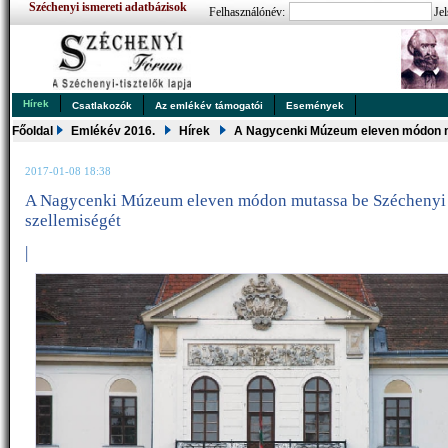
Széchenyi ismereti adatbázisok
Felhasználónév:
Jel
Hírek
Csatlakozók
Az emlékév támogatói
Események
Főoldal
Emlékév 2016.
Hírek
A Nagycenki Múzeum eleven módon m
2017-01-08 18:38
A Nagycenki Múzeum eleven módon mutassa be Széchenyi 
szellemiségét
|