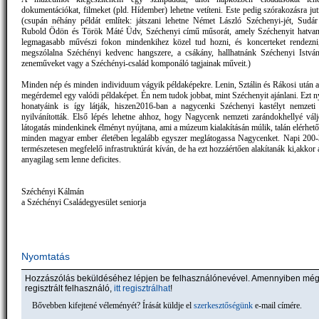
dokumentációkat, filmeket (pld. Hídember) lehetne vetíteni. Este pedig szórakozásra ju
(csupán néhány példát említek: játszani lehetne Német László Széchenyi-jét, Sudá
Rubold Ödön és Török Máté Üdv, Széchenyi című műsorát, amely Széchenyit hatvan 
legmagasabb művészi fokon mindenkihez közel tud hozni, és koncerteket rendezni
megszólalna Széchényi kedvenc hangszere, a csákány, hallhatnánk Széchenyi István
zeneműveket vagy a Széchényi-család komponáló tagjainak műveit.)
Minden nép és minden individuum vágyik példaképekre. Lenin, Sztálin és Rákosi után 
megérdemel egy valódi példaképet. Én nem tudok jobbat, mint Széchenyit ajánlani. Ezt n
honatyáink is így látják, hiszen2016-ban a nagycenki Széchenyi kastélyt nemzeti
nyilvánították. Első lépés lehetne ahhoz, hogy Nagycenk nemzeti zarándokhellyé vál
látogatás mindenkinek élményt nyújtana, ami a múzeum kialakításán múlik, talán elérhet
minden magyar ember életében legalább egyszer meglátogassa Nagycenket. Napi 200-
természetesen megfelelő infrastruktúrát kíván, de ha ezt hozzáértően alakítanák ki,akkor 
anyagilag sem lenne deficites.
Széchényi Kálmán
a Széchényi Családegyesület seniorja
Nyomtatás
Hozzászólás beküldéséhez lépjen be felhasználónevével. Amennyiben mé
regisztrált felhasználó,
itt regisztrálhat
!
Bővebben kifejtené véleményét? Írását küldje el
szerkesztőségünk
e-mail címére.