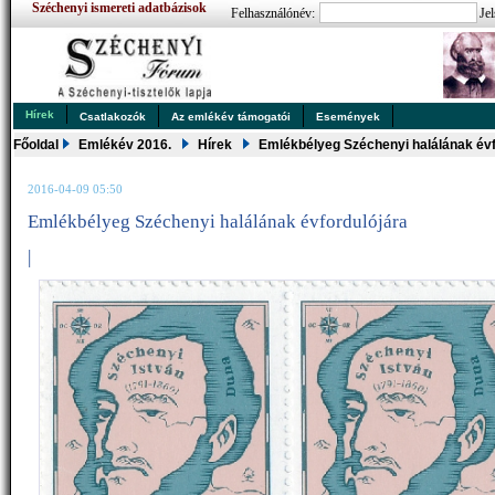
Széchenyi ismereti adatbázisok
Felhasználónév:
Jel
Hírek
Csatlakozók
Az emlékév támogatói
Események
Főoldal
Emlékév 2016.
Hírek
Emlékbélyeg Széchenyi halálának évf
2016-04-09 05:50
Emlékbélyeg Széchenyi halálának évfordulójára
|