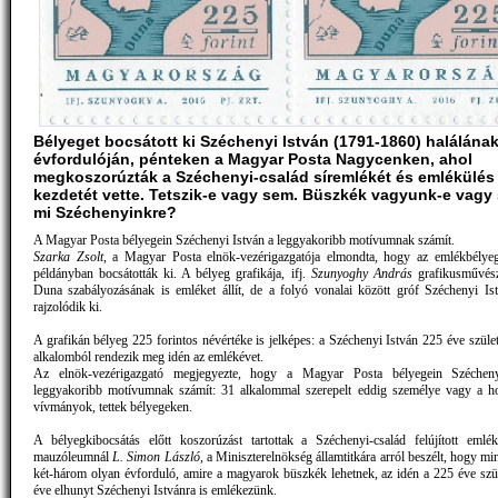
Bélyeget bocsátott ki Széchenyi István (1791-1860) halálána
évfordulóján, pénteken a Magyar Posta Nagycenken, ahol
megkoszorúzták a Széchenyi-család síremlékét és emlékülés 
kezdetét vette. Tetszik-e vagy sem. Büszkék vagyunk-e vagy
mi Széchenyinkre?
A Magyar Posta bélyegein Széchenyi István a leggyakoribb motívumnak számít.
Szarka Zsolt
, a Magyar Posta elnök-vezérigazgatója elmondta, hogy az emlékbélye
példányban bocsátották ki. A bélyeg grafikája, ifj.
Szunyoghy András
grafikusművés
Duna szabályozásának is emléket állít, de a folyó vonalai között gróf Széchenyi Ist
rajzolódik ki.
A grafikán bélyeg 225 forintos névértéke is jelképes: a Széchenyi István 225 éve szület
alkalomból rendezik meg idén az emlékévet.
Az elnök-vezérigazgató megjegyezte, hogy a Magyar Posta bélyegein Széchen
leggyakoribb motívumnak számít: 31 alkalommal szerepelt eddig személye vagy a h
vívmányok, tettek bélyegeken.
A bélyegkibocsátás előtt koszorúzást tartottak a Széchenyi-család felújított emlé
mauzóleumnál
L. Simon László
, a Miniszterelnökség államtitkára arról beszélt, hogy mi
két-három olyan évforduló, amire a magyarok büszkék lehetnek, az idén a 225 éve szül
éve elhunyt Széchenyi Istvánra is emlékezünk.