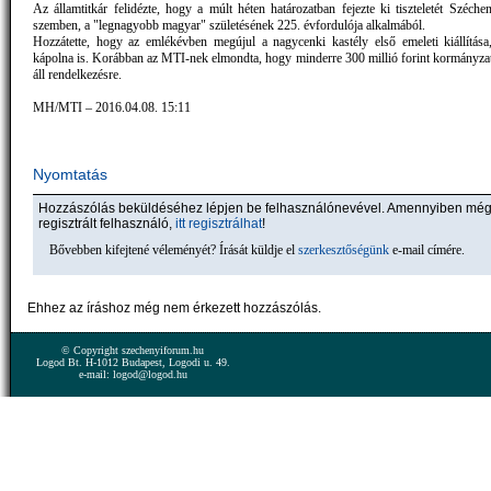
Az államtitkár felidézte, hogy a múlt héten határozatban fejezte ki tiszteletét Széche
szemben, a "legnagyobb magyar" születésének 225. évfordulója alkalmából.
Hozzátette, hogy az emlékévben megújul a nagycenki kastély első emeleti kiállítása
kápolna is. Korábban az MTI-nek elmondta, hogy minderre 300 millió forint kormányzat
áll rendelkezésre.
MH/MTI – 2016.04.08. 15:11
Nyomtatás
Hozzászólás beküldéséhez lépjen be felhasználónevével. Amennyiben mé
regisztrált felhasználó,
itt regisztrálhat
!
Bővebben kifejtené véleményét? Írását küldje el
szerkesztőségünk
e-mail címére.
Ehhez az íráshoz még nem érkezett hozzászólás.
© Copyright szechenyiforum.hu
Logod Bt. H-1012 Budapest, Logodi u. 49.
e-mail: logod@logod.hu