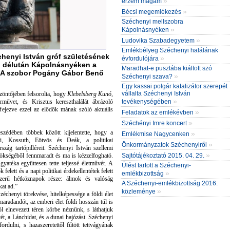
»
érzem magam
»
Bécsi megemlékezés
Széchenyi mellszobra
»
Kápolnásnyéken
»
Ludovika Szabadegyetem
Emlékbélyeg Széchenyi halálának
henyi István gróf születésének
»
évfordulójára
n, délután Kápolnásnyéken a
Maradhat-e pusztába kiáltott szó
y. A szobor Pogány Gábor Benő
»
Széchenyi szava?
Egy kassai polgár katalizátor szerepét
vállalta Széchenyi István
szöntőjében felsorolta, hogy
Klebelsberg Kunó,
»
tevékenységében
rművet, és Krisztus kereszthalálát ábrázoló
fejezve ezzel az elődök mának szóló aktuális
»
Feladatok az emlékévben
»
Széchényi Imre koncert
zédében többek között kijelentette, hogy a
»
Emlékmise Nagycenken
i, Kossuth, Eötvös és Deák, a politikai
»
Önkormányzatok Széchenyiről
g tartópilléreit. Széchenyi István szellemi
»
Sajtótájékoztató 2015. 04. 29.
rökségéből fennmaradt és ma is kézzelfogható.
yatéka együttesen tette teljessé életművét. A
Ülést tartott a Széchenyi-
felett és a napi politikai érdekellentétek felett
»
emlékbizottság
zerű hétköznapok része: álmok és valóság
A Széchenyi-emlékbizottság 2016.
at ad.”
»
közleménye
échenyi törekvése, hitelképessége a földi élet
maradandót, az emberi élet földi hosszán túl is
l elnevezett téren körbe néznünk, s láthatjuk
 a Lánchidat, és a dunai hajózást. Széchenyi
ordulni, s hazaszeretettől fűtött tettvágyának