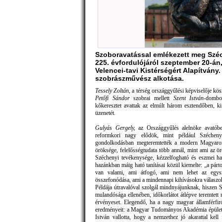
Szoboravatással emlékezett meg Széc
225. évfordulójáról szeptember 20-á
Velencei-tavi Kistérségért Alapítván
szobrászművész alkotása.
Tessely Zoltán
, a térség országgyűlési képviselője kö
Petőfi Sándor
szobrai mellett
Szent István
-dombo
kőkeresztet avattak az elmúlt három esztendőben, ki
üzenetét.
Gulyás Gergely,
az Országgyűlés alelnöke avatóbes
reformkori nagy elődök, mint például Szécheny
gondolkodásban megteremtették a modern Magyarorszá
öröksége, felelősségtudata több annál, mint ami az ö
Széchenyi tevékenysége, kézzelfogható és eszmei hag
hazánkban máig ható tanításai közül kiemelte: „a pártok 
van valami, ami átfogó, ami nem lehet az egys
összefonódása, ami a mindennapi kihívásokra válaszok
Példája útravalóval szolgál mindnyájunknak, hiszen Sz
mulandósága ellenében, időkorlátot átlépve teremtett 
érvényeset. Elegendő, ha a nagy magyar államférfiró
eredményeit: a Magyar Tudományos Akadémia épületét,
István vallotta, hogy a nemzethez jó akarattal kell f