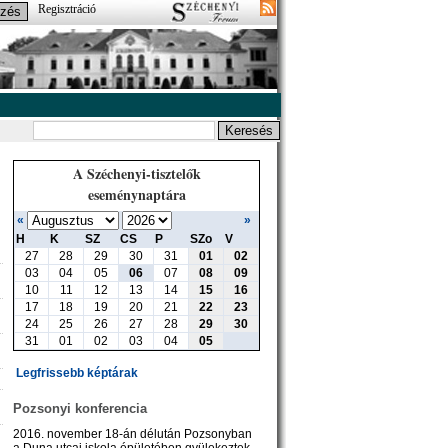
Regisztráció
A Széchenyi-tisztelők
eseménynaptára
«
»
H
K
SZ
CS
P
SZo
V
27
28
29
30
31
01
02
03
04
05
06
07
08
09
10
11
12
13
14
15
16
17
18
19
20
21
22
23
24
25
26
27
28
29
30
31
01
02
03
04
05
Legfrissebb képtárak
Pozsonyi konferencia
2016. november 18-án délután Pozsonyban
a Duna utcai iskola épületében gyülekeztek