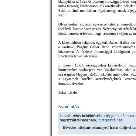
bizonyítéka az 1825-ös pozsonyi országgyűlésen, mag
tudós társaság létrehozására. És sorolhatók a példák a
Stádium című munkáiban rögzítettekig, annak a je
lesz.”
Olyan korban élt, amit egyszerre hatott át nemzettuda
cselekvő, őszinte hazaszeretet. Széchenyi sikerének k
közös nemzeti érdekben, hogy „reménnyé váljon az em
A közelmúltban felújított, egykori Dabasi-Halász-kas
a szolnoki Pogány Gábor Benő szobrászművész al
köztereken. A részletes finomsággal kidolgozott por
Széchenyi Istvánt ábrázolja.
L. Simon László
országgyűlési képviselőtől megt
környezetben szoborpark van kialakulóban, ahol a 
társaságába
Magyary Zoltán
iskolateremtő tudós, közti
s ugyancsak közéleti személyiségeknek kívánnak 
domborművekkel.
Zsirai László
Nyomtatás
Hozzászólás beküldéséhez lépjen be felhas
regisztrált felhasználó,
itt regisztrálhat
!
Bővebben kifejtené véleményét? Írását küldje el
sz