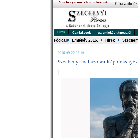
Széchenyi ismereti adatbázisok
Felhasználónév
Hírek
Csatlakozók
Az emlékév támogatói
Főoldal
Emlékév 2016.
Hírek
Szécheny
2016-09-22 06:19
Széchenyi mellszobra Kápolnásnyé
|