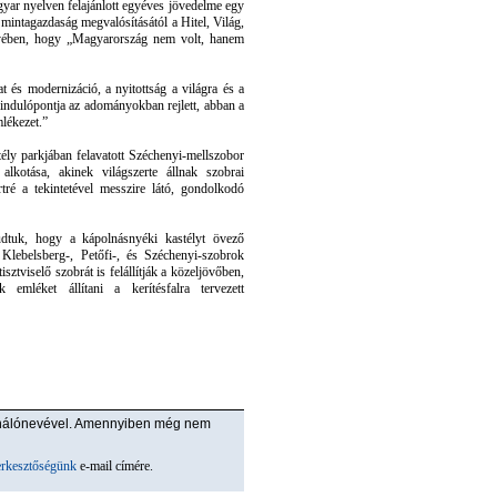
yar nyelven felajánlott egyéves jövedelme egy
 mintagazdaság megvalósításától a Hitel, Világ,
gyében, hogy „Magyarország nem volt, hanem
t és modernizáció, a nyitottság a világra és a
iindulópontja az adományokban rejlett, abban a
lékezet.”
tély parkjában felavatott Széchenyi-mellszobor
kotása, akinek világszerte állnak szobrai
tré a tekintetével messzire látó, gondolkodó
udtuk, hogy a kápolnásnyéki kastélyt övező
Klebelsberg-, Petőfi-, és Széchenyi-szobrok
sztviselő szobrát is felállítják a közeljövőben,
emléket állítani a kerítésfalra tervezett
ználónevével. Amennyiben még nem
erkesztőségünk
e-mail címére.