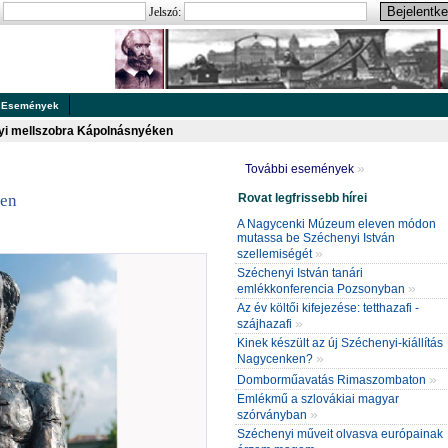
:
Jelszó:
Események
i mellszobra Kápolnásnyéken
»
További események
Rovat legfrissebb hírei
ken
A Nagycenki Múzeum eleven módon
mutassa be Széchenyi István
»
szellemiségét
Széchenyi István tanári
»
emlékkonferencia Pozsonyban
Az év költői kifejezése: tetthazafi -
»
szájhazafi
Kinek készült az új Széchenyi-kiállítás
»
Nagycenken?
»
Domborműavatás Rimaszombaton
Emlékmű a szlovákiai magyar
»
szórványban
Széchenyi műveit olvasva európainak