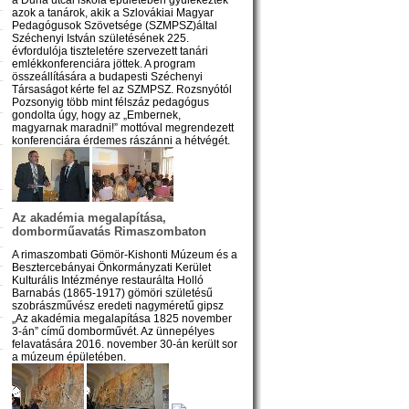
azok a tanárok, akik a Szlovákiai Magyar
Pedagógusok Szövetsége (SZMPSZ)által
Széchenyi István születésének 225.
évfordulója tiszteletére szervezett tanári
emlékkonferenciára jöttek. A program
összeállítására a budapesti Széchenyi
Társaságot kérte fel az SZMPSZ. Rozsnyótól
Pozsonyig több mint félszáz pedagógus
gondolta úgy, hogy az „Embernek,
magyarnak maradni!” mottóval megrendezett
konferenciára érdemes rászánni a hétvégét.
Az akadémia megalapítása,
domborműavatás Rimaszombaton
A rimaszombati Gömör-Kishonti Múzeum és a
Besztercebányai Önkormányzati Kerület
Kulturális Intézménye restaurálta Holló
Barnabás (1865-1917) gömöri születésű
szobrászművész eredeti nagyméretű gipsz
„Az akadémia megalapítása 1825 november
3-án” című domborművét. Az ünnepélyes
felavatására 2016. november 30-án került sor
a múzeum épületében.