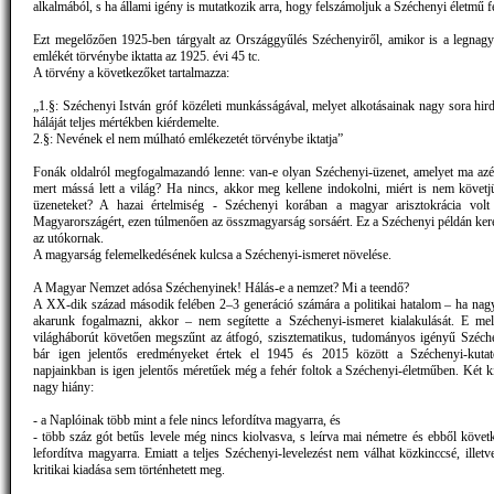
alkalmából, s ha állami igény is mutatkozik arra, hogy felszámoljuk a Széchenyi életmű feh
Ezt megelőzően 1925-ben tárgyalt az Országgyűlés Széchenyiről, amikor is a legna
emlékét törvénybe iktatta az 1925. évi 45 tc.
A törvény a következőket tartalmazza:
„1.§: Széchenyi István gróf közéleti munkásságával, melyet alkotásainak nagy sora hird
háláját teljes mértékben kiérdemelte.
2.§: Nevének el nem múlható emlékezetét törvénybe iktatja”
Fonák oldalról megfogalmazandó lenne: van-e olyan Széchenyi-üzenet, amelyet ma azér
mert mássá lett a világ? Ha nincs, akkor meg kellene indokolni, miért is nem követj
üzeneteket? A hazai értelmiség - Széchenyi korában a magyar arisztokrácia volt 
Magyarországért, ezen túlmenően az összmagyarság sorsáért. Ez a Széchenyi példán kere
az utókornak.
A magyarság felemelkedésének kulcsa a Széchenyi-ismeret növelése.
A Magyar Nemzet adósa Széchenyinek! Hálás-e a nemzet? Mi a teendő?
A XX-dik század második felében 2–3 generáció számára a politikai hatalom – ha na
akarunk fogalmazni, akkor – nem segítette a Széchenyi-ismeret kialakulását. E mell
világháborút követően megszűnt az átfogó, szisztematikus, tudományos igényű Széche
bár igen jelentős eredményeket értek el 1945 és 2015 között a Széchenyi-kutat
napjainkban is igen jelentős méretűek még a fehér foltok a Széchenyi-életműben. Két 
nagy hiány:
- a Naplóinak több mint a fele nincs lefordítva magyarra, és
- több száz gót betűs levele még nincs kiolvasva, s leírva mai németre és ebből követ
lefordítva magyarra. Emiatt a teljes Széchenyi-levelezést nem válhat közkinccsé, illetv
kritikai kiadása sem történhetett meg.