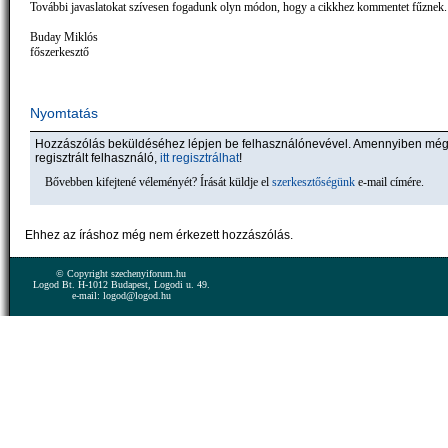
További javaslatokat szívesen fogadunk olyn módon, hogy a cikkhez kommentet fűznek.
Buday Miklós
főszerkesztő
Nyomtatás
Hozzászólás beküldéséhez lépjen be felhasználónevével. Amennyiben mé
regisztrált felhasználó,
itt regisztrálhat
!
Bővebben kifejtené véleményét? Írását küldje el
szerkesztőségünk
e-mail címére.
Ehhez az íráshoz még nem érkezett hozzászólás.
© Copyright szechenyiforum.hu
Logod Bt. H-1012 Budapest, Logodi u. 49.
e-mail: logod@logod.hu