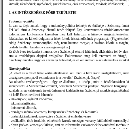
kutatók, történészek, nyelvészek, pszichiáterek, civil szervezetek, tanárok, közösségek, …
2. AZ INTÉZKEDÉSEK FŐBB TERÜLETEI
Tudománypolitika
Itt van az ideje annak, hogy a tudománypolitika felmérje és értékelje a Széchenyi-kutat
Fel kell tárni a Széchenyi életmű fehér foltjait! Egy konszenzusos záródokumentu
tudományos konferencia keretében meg kell határozni a hiányok megszüntetéséhez
feladatokat, és ki kell dolgozni a fehér foltok felszámolásának programját. (Figyelembe 
eddig Széchenyi szempontjából még nem kutatott megyei, a határon kívüli, a magán, i
családi levéltári kutatások szükségességét is.)
Ez több éves (évtizedes) munka, de a Széchenyi-életmű leltárának elkészítése fél év alatt
ami a továbblépés alapjául szolgálhat. Fokozatosan meg kell teremteni az átfogó
Széchenyi kutatás tárgyi és személyi feltételeit, és el kell indítani a szisztematikus munkát
Oktatáspolitika
„A lelket és a testet fiatal korba alkalmassá kell tenni a haza iránti szolgálattételre, mer
ország szempontjából semmit sem ér a nevelés” (Széchenyi: Napló)
Az oktatási tevékenységben – úgy az általános-, a közép-, mint a felsőoktatásban ki
szerepeltetni a Széchenyi-életművet, bemutatni Széchenyi példáját. Nagyobb hangsúlyt k
az általa is sarkalatosnak tartott önismeret kialakulására. Széchenyi munkásságát kötelezőe
n i kell! Ennek területei lehetnek:
- tankönyvek, ajánlott irodalmak,
- iskolai színjátszás,
- önismereti táborok,
- országos szónoklatverseny kiterjesztése (Széchenyi és Kossuth)
- osztálykirándulások szervezése a Széchenyi-emlékhelyekre
- vetélkedők, több fordulós, elméleti és kreatív országos verseny, különböző korosztály
- olyan játékos versenyek kiírása, ami az informatika eszközeinek bevonásával történik 