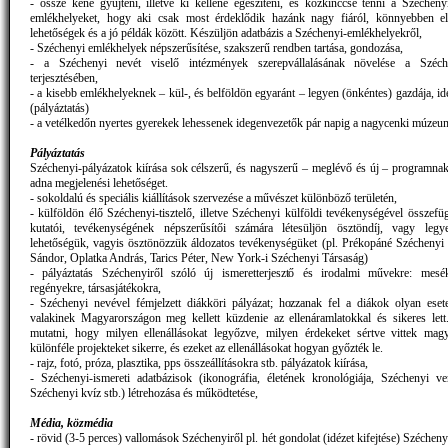
- össze kéne gyűjteni, illetve ki kellene egészíteni, és közkinccsé tenni a Szécheny
emlékhelyeket, hogy aki csak most érdeklődik hazánk nagy fiáról, könnyebben el
lehetőségek és a jó példák között. Készüljön adatbázis a Széchenyi-emlékhelyekről,
- Széchenyi emlékhelyek népszerűsítése, szakszerű rendben tartása, gondozása,
- a Széchenyi nevét viselő intézmények szerepvállalásának növelése a Széche
terjesztésében,
- a kisebb emlékhelyeknek – kül-, és belföldön egyaránt – legyen (önkéntes) gazdája, i
(pályáztatás)
- a vetélkedőn nyertes gyerekek lehessenek idegenvezetők pár napig a nagycenki múzeu
Pályáztatás
Széchenyi-pályázatok kiírása sok célszerű, és nagyszerű – meglévő és új – programnak
adna megjelenési lehetőséget.
- sokoldalú és speciális kiállítások szervezése a művészet különböző területén,
- külföldön élő Széchenyi-tisztelő, illetve Széchenyi külföldi tevékenységével összefü
kutatói, tevékenységének népszerűsítői számára létesüljön ösztöndíj, vagy legye
lehetőségük, vagyis ösztönözzük áldozatos tevékenységüket (pl. Prékopáné Széchenyi
Sándor, Oplatka András, Tarics Péter, New York-i Széchenyi Társaság)
- pályáztatás Széchenyiről szóló új ismeretterjesztő és irodalmi művekre: mesék
regényekre, társasjátékokra,
- Széchenyi nevével fémjelzett diákköri pályázat; hozzanak fel a diákok olyan eset
valakinek Magyarországon meg kellett küzdenie az ellenáramlatokkal és sikeres lett
mutatni, hogy milyen ellenállásokat legyőzve, milyen érdekeket sértve vittek ma
különféle projekteket sikerre, és ezeket az ellenállásokat hogyan győzték le.
- rajz, fotó, próza, plasztika, pps összeállításokra stb. pályázatok kiírása,
- Széchenyi-ismereti adatbázisok (ikonográfia, életének kronológiája, Széchenyi v
Széchenyi kvíz stb.) létrehozása és működtetése,
Média, közmédia
- rövid (3-5 perces) vallomások Széchenyiről pl. hét gondolat (idézet kifejtése) Széchen