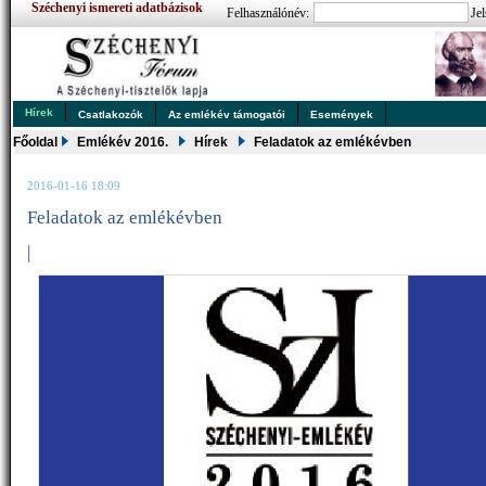
Széchenyi ismereti adatbázisok
Felhasználónév:
Jel
Hírek
Csatlakozók
Az emlékév támogatói
Események
Főoldal
Emlékév 2016.
Hírek
Feladatok az emlékévben
2016-01-16 18:09
Feladatok az emlékévben
|