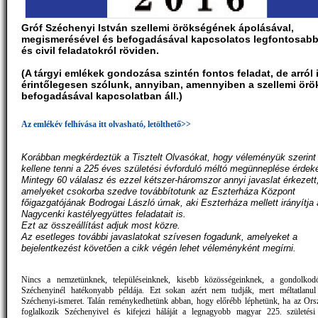
Gróf Széchenyi István szellemi örökségének ápolásával,
megismerésével és befogadásával kapcsolatos legfontosabb
és civil feladatokról röviden.
(A tárgyi emlékek gondozása szintén fontos feladat, de arról i
érintőlegesen szólunk, annyiban, amennyiben a szellemi ör
befogadásával kapcsolatban áll.)
Az emlékév felhívása itt olvasható, letölthető>>
Korábban megkérdeztük a Tisztelt Olvasókat, hogy véleményük szerint
kellene tenni a 225 éves születési évforduló méltó megünneplése érdek
Mintegy 60 válalasz és ezzel kétszer-háromszor annyi javaslat érkezett
amelyeket csokorba szedve továbbítotunk az Eszterháza Központ
főigazgatójának Bodrogai László úrnak, aki Eszterháza mellett irányítja 
Nagycenki kastélyegyüttes feladatait is.
Ezt az összeállítást adjuk most közre.
Az esetleges további javaslatokat szívesen fogadunk, amelyeket a
bejelentkezést követően a cikk végén lehet véleményként megírni.
Nincs a nemzetünknek, településeinknek, kisebb közösségeinknek, a gondolko
Széchenyinél hatékonyabb példája. Ezt sokan azért nem tudják, mert méltatlanul
Széchenyi-ismeret. Talán reménykedhetünk abban, hogy előrébb léphetünk, ha az Ors
foglalkozik Széchenyivel és kifejezi háláját a legnagyobb magyar 225. születési