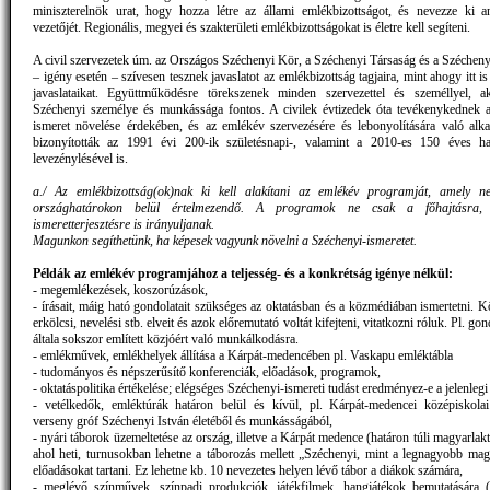
miniszterelnök urat, hogy hozza létre az állami emlékbizottságot, és nevezze ki a
vezetőjét. Regionális, megyei és szakterületi emlékbizottságokat is életre kell segíteni.
A civil szervezetek úm. az Országos Széchenyi Kör, a Széchenyi Társaság és a Szécheny
– igény esetén – szívesen tesznek javaslatot az emlékbizottság tagjaira, mint ahogy itt is 
javaslataikat. Együttműködésre törekszenek minden szervezettel és személlyel, a
Széchenyi személye és munkássága fontos. A civilek évtizedek óta tevékenykednek 
ismeret növelése érdekében, és az emlékév szervezésére és lebonyolítására való alk
bizonyították az 1991 évi 200-ik születésnapi-, valamint a 2010-es 150 éves hal
levezénylésével is.
a./ Az emlékbizottság(ok)nak ki kell alakítani az emlékév programját, amely 
országhatárokon belül értelmezendő. A programok ne csak a főhajtásra
ismeretterjesztésre is irányuljanak.
Magunkon segíthetünk, ha képesek vagyunk növelni a Széchenyi-ismeretet.
Példák az emlékév programjához a teljesség- és a konkrétság igénye nélkül:
- megemlékezések, koszorúzások,
- írásait, máig ható gondolatait szükséges az oktatásban és a közmédiában ismertetni. 
erkölcsi, nevelési stb. elveit és azok előremutató voltát kifejteni, vitatkozni róluk. Pl. go
általa sokszor említett közjóért való munkálkodásra.
- emlékművek, emlékhelyek állítása a Kárpát-medencében pl. Vaskapu emléktábla
- tudományos és népszerűsítő konferenciák, előadások, programok,
- oktatáspolitika értékelése; elégséges Széchenyi-ismereti tudást eredményez-e a jelenlegi
- vetélkedők, emléktúrák határon belül és kívül, pl. Kárpát-medencei középiskola
verseny gróf Széchenyi István életéből és munkásságából,
- nyári táborok üzemeltetése az ország, illetve a Kárpát medence (határon túli magyarlakta
ahol heti, turnusokban lehetne a táborozás mellett „Széchenyi, mint a legnagyobb ma
előadásokat tartani. Ez lehetne kb. 10 nevezetes helyen lévő tábor a diákok számára,
- meglévő színművek, színpadi produkciók, játékfilmek, hangjátékok bemutatására 