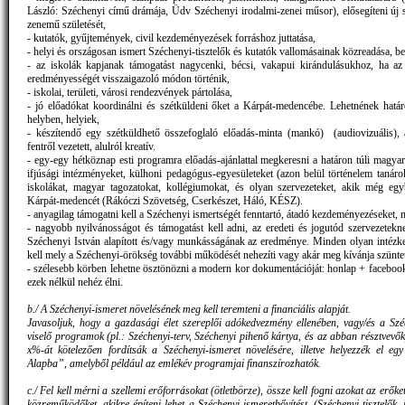
László: Széchenyi című drámája, Üdv Széchenyi irodalmi-zenei műsor), elősegíteni új
zenemű születését,
- kutatók, gyűjtemények, civil kezdeményezések forráshoz juttatása,
- helyi és országosan ismert Széchenyi-tisztelők és kutatók vallomásainak közreadása, b
- az iskolák kapjanak támogatást nagycenki, bécsi, vakapui kirándulásukhoz, ha az 
eredményességét visszaigazoló módon történik,
- iskolai, területi, városi rendezvények pártolása,
- jó előadókat koordinálni és szétküldeni őket a Kárpát-medencébe. Lehetnének határo
helyben, helyiek,
- készítendő egy szétküldhető összefoglaló előadás-minta (mankó) (audiovizuális), 
fentről vezetett, alulról kreatív.
- egy-egy hétköznap esti programra előadás-ajánlattal megkeresni a határon túli magyar
ifjúsági intézményeket, külhoni pedagógus-egyesületeket (azon belül történelem tanáro
iskolákat, magyar tagozatokat, kollégiumokat, és olyan szervezeteket, akik még egy
Kárpát-medencét (Rákóczi Szövetség, Cserkészet, Háló, KÉSZ).
- anyagilag támogatni kell a Széchenyi ismertségét fenntartó, átadó kezdeményezéseket, 
- nagyobb nyilvánosságot és támogatást kell adni, az eredeti és jogutód szervezetekn
Széchenyi István alapított és/vagy munkásságának az eredménye. Minden olyan intézke
kell mely a Széchenyi-örökség további működését nehezíti vagy akár meg kívánja szüntet
- szélesebb körben lehetne ösztönözni a modern kor dokumentációját: honlap + facebo
ezek nélkül nehéz élni.
b./ A Széchenyi-ismeret növelésének meg kell teremteni a financiális alapját.
Javasoljuk, hogy a gazdasági élet szereplői adókedvezmény ellenében, vagy/és a Szé
viselő programok (pl.: Széchenyi-terv, Széchenyi pihenő kártya, és az abban résztvevők
x%-át kötelezően fordítsák a Széchenyi-ismeret növelésére, illetve helyezzék el eg
Alapba”, amelyből például az emlékév programjai finanszírozhatók.
c./ Fel kell mérni a szellemi erőforrásokat (ötletbörze), össze kell fogni azokat az erőket
közreműködőket, akikre építeni lehet a Széchenyi-ismeretbővítést. (Széchenyi-tisztelők,