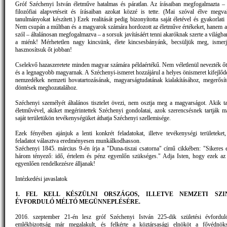
Gróf Széchenyi István életműve hatalmas és páratlan. Az írásaiban megfogalmazta – 
filozófiai alapvetéseit és írásaiban azokat közzé is tette. (Mai szóval élve megval
tanulmányokat készített.) Ezek realitását pedig bizonyította saját életével és gyakorlati 
Nem csupán a múltban és a magyarok számára hordozott az életműve értékeket, hanem a
szól – általánosan megfogalmazva – a sorsuk javításáért tenni akaróknak szerte a világb
a miénk! Mérhetetlen nagy kincsünk, élete kincsesbányánk, becsüljük meg, ismer
hasznosítsuk őt jobban!
Cselekvő hazaszeretete minden magyar számára példaértékű. Nem véletlenül nevezték őt
és a legnagyobb magyarnak. A Széchenyi-ismeret hozzájárul a helyes önismeret kifejlődé
nemzedékek nemzeti hovatartozásának, magyarságtudatának kialakításához, megerősít
döntések meghozatalához.
Széchenyi személyét általános tisztelet övezi, nem osztja meg a magyarságot. Akik ta
életművével, akiket megérintettek Széchenyi gondolatai, azok szerencsésnek tartják m
saját területükön tevékenységüket áthatja Széchenyi szellemisége.
Ezek fényében ajánjuk a lenti konkrét feladatokat, illetve tevékenységi területeket
feladatot választva eredményesen munkálkodhasson.
Széchenyi 1845. március 9-én írja a "Duna-tiszai csatorna" című cikkében: "Sikeres elj
három tényező: idő, értelem és pénz egyenlőn szükséges." Adja Isten, hogy ezek a
egyenlően rendelkezésre álljanak!
Intézkedési javaslatok
1. FEL KELL KÉSZÜLNI ORSZÁGOS, ILLETVE NEMZETI SZI
ÉVFORDULÓ MÉLTÓ MEGÜNNEPLÉSÉRE.
2016. szeptember 21-én lesz gróf Széchenyi István 225-dik születési évforduló
emlékbizottság már megalakult, és felkérte a köztársasági elnököt a fővédnök