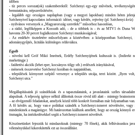
időben
- tíz perces sorozat(ok) szakemberektől: Széchenyi egy-egy művének, tevékenységén
bemutatására, népszerűsítésére,
- legalább egy országos napilapban (vagy a megyei lapokban) minden héten jelen
Széchenyivel kapcsolatos információ: idézet, vagy kérdés, rejtvény (pl. Széchenyi-kvíz)
- nyilvános versenyek a „Magyarország szeretlek!” műsorhoz hasonlóan,
- a rádió, legfőképpen a Kossuth adó, - de a többiek is - és az MTV1 és Duna Wo
havonta 20-30 percet foglalkozzon Széchenyi munkásságával;
- Az emlékév tiszteletére műsorfolyam a köztévében: a középpontban Széchenyi, f
adománygyűjtés, licitálás különleges relikviákra.
Egyéb
- növelni kell Gróf Mikó Imrének, Erdély Széchenyijének kultuszát is. (Indirekt n
marketingje.)
- faültetési akciók (lehet eper, kocsányos tölgy stb.) erdészek irányításával,
- ménesek összevetése Széchenyi korában és napjainkban,
- települések környezet szépítő versenye: a település utcája, terei között. „Ilyen volt,
Széchenyi utca.”
Megállapításaink jó szándékúak és a tapasztalataink, a javaslataink széles társadal
alapulnak. A teljesség igénye nélkül állítottuk össze rövid idő alatt – mintegy brainstorm
– az elvégzendő feladatokat, amelyek közül több konkrét formában már folyamatban van
A fő kérdés az, hogy van-e politikai szándék a Széchenyi-ismeret növelésére, vagy
mindenkinek a magánügye. Mi határozottan kiállunk amellett, hogy az ország könnyű erő
önmagán, ha intézkedésekkel segíti a Széchenyi-ismeret növelését.
Köszönetünket fejezzük ki mindazoknak (mintegy 70 főnek), akik felhívásunkra java
véleményükkel kikerekítették ezt az összeállítást.