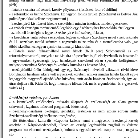
honlap készítése, vagy internetes műveltségi játék, verseny reformkorról (honfoglal
játék)
- fiatalok számára művészeti, kreatív pályázatok (festészet, foto, rövidfilm)
- a reformkor és benne Széchenyi. Ez nagyon fontos terület. (Széchenyit és Eötvös Józs
politológusokkal kellene megismertetni.)
- Széchenyiről kis füzetet lehetne szétküldeni minden iskolába, minden gyereknek,
- a szóbeli érettségin történelemből legalább egy Széchenyihez kapcsolódó tétel legyen.
- az írásbeli érettségin is legyen Széchenyit érintő szöveg, feladat,
- a közoktatás tantervében szerepeljen: legyen kötelező a Széchenyi nevét viselő iskolá
és 11. osztályos tanuló számára a nagycenki múzeumba és a mauzóleumba való „zar
többi iskolában ez legyen ajánlott tanulmányi kirándulás.
- Oktatás során felhasználható rövid filmek (8-10 perc) Széchenyiről és kort
reformfolyamatokról, melyek a tanítási óra 45 percében is jól elhelyezhetők és hasznosít
- egyetemeken (gazdasági, jogi, tanárképző szakokon) olyan speciális kollégiumok
melynek tematikája Széchenyi és korának kutatása és hasznosítása,
- osztályfőnöki óráin feldolgozni egy-egy Széchenyi műveiből választott rövid idéze
Bonyhádon hatalmas sikere volt a gyerekek körében, amikor minden tanuló kapott egy-eg
legnagyobb magyartól ajándékként húsvétra, amit aztán közösen értelmeztünk, így az
útravalójává vált. Kiderült, hogy mennyire időszerűek ma is a gondolatai, és a gyereke
voltak rá.)
Emlékhelyek védelme, gondozása
- a kiemelkedő emlékhelyek műszaki állapotát és szellemiségét az állam garantál
színvonal-, izgalmas múzeumi programok biztosítása),
- Széchenyi-hársfasor ökológiai, genetikai, esztétikai és nem utolsó sorban kultúr
Széchényi-szellemiségi értékeinek megőrzése,
- élő történelmi-, kulturális központtá kellene tenni a nagycenki Széchenyi-kastél
amelybe a Kárpát-medencéből, illetve az ország legtávolabbi zugából is érdemes
programokra elmenni; osztályoknak, kulturális egyesületeknek, csoportoknak, magán
stb.