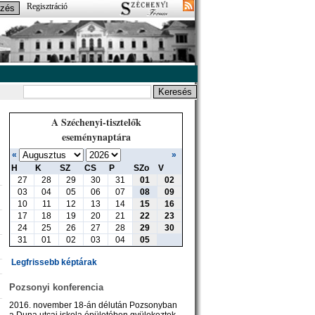
Regisztráció
A Széchenyi-tisztelők
eseménynaptára
«
»
H
K
SZ
CS
P
SZo
V
27
28
29
30
31
01
02
03
04
05
06
07
08
09
10
11
12
13
14
15
16
17
18
19
20
21
22
23
24
25
26
27
28
29
30
31
01
02
03
04
05
Legfrissebb képtárak
Pozsonyi konferencia
2016. november 18-án délután Pozsonyban
a Duna utcai iskola épületében gyülekeztek