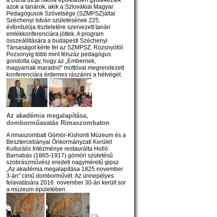
azok a tanárok, akik a Szlovákiai Magyar
Pedagógusok Szövetsége (SZMPSZ)által
Széchenyi István születésének 225.
évfordulója tiszteletére szervezett tanári
emlékkonferenciára jöttek. A program
összeállítására a budapesti Széchenyi
Társaságot kérte fel az SZMPSZ. Rozsnyótól
Pozsonyig több mint félszáz pedagógus
gondolta úgy, hogy az „Embernek,
magyarnak maradni!” mottóval megrendezett
konferenciára érdemes rászánni a hétvégét.
Az akadémia megalapítása,
domborműavatás Rimaszombaton
A rimaszombati Gömör-Kishonti Múzeum és a
Besztercebányai Önkormányzati Kerület
Kulturális Intézménye restaurálta Holló
Barnabás (1865-1917) gömöri születésű
szobrászművész eredeti nagyméretű gipsz
„Az akadémia megalapítása 1825 november
3-án” című domborművét. Az ünnepélyes
felavatására 2016. november 30-án került sor
a múzeum épületében.