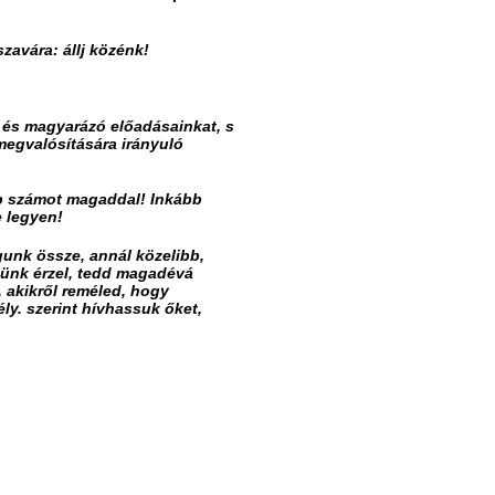
szavára: állj közénk!
 és magyarázó előadásainkat, s
megvalósítására irányuló
bb számot magaddal! Inkább
e legyen!
gunk össze, annál közelibb,
lünk érzel, tedd magadévá
akikről reméled, hogy
y. szerint hívhassuk őket,