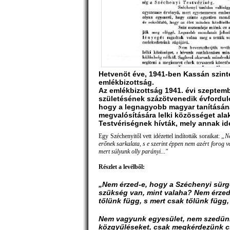
Hetvenöt éve, 1941-ben Kassán szint
emlékbizottság.
Az emlékbizottság 1941. évi szeptem
születésének százötvenedik évfordul
hogy a legnagyobb magyar tanításán
megvalósítására lelki közösséget ala
Testvériségnek hívták, mely annak ide
Egy Széchenyitől vett idézettel indították soraikat:
„Ne
erőnek sarkalata, s e szerint éppen nem azért forog 
mert súlyunk olly parányi..."
Részlet a levélből:
„Nem érzed-e, hogy a Széchenyi sür
szükség van, mint valaha? Nem érze
tőlünk függ, s mert csak tőlünk függ,
Nem vagyunk egyesület, nem szedünk
közgyűléseket, csak megkérdezünk 