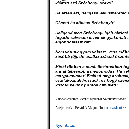
kiáltott szó Széchenyi szava?
Ha érzed ezt, hallgass lelkiismereted 
Olvasd és kövesd Széchenyit!
Hallgasd meg Széchenyi igéit hirdető
fogadd szívesen elveinek gyakorlati 
elgondolásainkat!
Nem várunk gyors választ. Vess elő
később jöjj, de csatlakozásod őszint
Minél többen s minél őszintébben fo
annál teljesebb a megújhodás. Ha ve
mozgalmunkat! Említsd meg azoknak, 
csatlakoznak hozzánk, és hogy személ
közöld velünk pontos címüket!”
Valóban érdemes levenni a polcról Széchenyi írásait!
A teljes cikk a Felvidék Ma portálon
itt olvasható>>
Nyomtatás