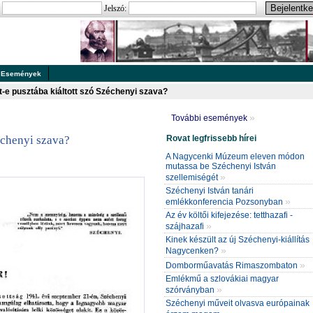
:
Jelszó:
Események
-e pusztába kiáltott szó Széchenyi szava?
»
További események
Rovat legfrissebb hírei
échenyi szava?
A Nagycenki Múzeum eleven módon
mutassa be Széchenyi István
»
szellemiségét
Széchenyi István tanári
»
emlékkonferencia Pozsonyban
Az év költői kifejezése: tetthazafi -
»
szájhazafi
Kinek készült az új Széchenyi-kiállítás
»
Nagycenken?
»
Domborműavatás Rimaszombaton
Emlékmű a szlovákiai magyar
»
szórványban
Széchenyi műveit olvasva európainak