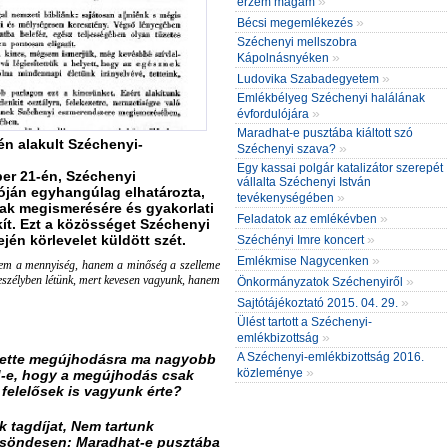
»
érzem magam
»
Bécsi megemlékezés
Széchenyi mellszobra
»
Kápolnásnyéken
»
Ludovika Szabadegyetem
Emlékbélyeg Széchenyi halálának
»
évfordulójára
Maradhat-e pusztába kiáltott szó
én alakult Széchenyi-
»
Széchenyi szava?
Egy kassai polgár katalizátor szerepét
ber 21-én, Széchenyi
vállalta Széchenyi István
óján egyhangúlag elhatározta,
»
tevékenységében
ak megismerésére és gyakorlati
»
Feladatok az emlékévben
kít. Ezt a közösséget Széchenyi
»
jén körlevelet küldött szét.
Széchényi Imre koncert
»
Emlékmise Nagycenken
m a mennyiség, hanem a minőség a szelleme
veszélyben létünk, mert kevesen vagyunk, hanem
»
Önkormányzatok Széchenyiről
»
Sajtótájékoztató 2015. 04. 29.
Ülést tartott a Széchenyi-
»
emlékbizottság
A Széchenyi-emlékbizottság 2016.
gette megújhodásra ma nagyobb
»
közleménye
d-e, hogy a megújhodás csak
 felelősek is vagyunk érte?
 tagdíjat, Nem tartunk
csöndesen: Maradhat-e pusztába