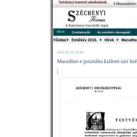
Széchenyi ismereti adatbázisok
Felhasználónév
Hírek
Csatlakozók
Az emlékév támogatói
Főoldal
Emlékév 2016.
Hírek
Maradhat
2016-02-18 16:49
Maradhat-e pusztába kiáltott szó Sz
|