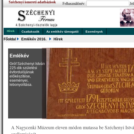
Széchenyi ismereti adatbázisok
Felhasználónév:
Jel
Hírek
Csatlakozók
Az emlékév támogatói
Események
Főoldal
Emlékév 2016.
Hírek
Emlékév
Gróf Széchenyi István
225-dik születési
évfordulójának
előkészítése,
eseményei,
lebonyolítása.
A Nagycenki Múzeum eleven módon mutassa be Széchenyi Istv
szellemiségét