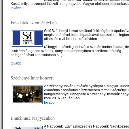
Kassa milyen szerepet játszott a Legnagyobb Magyar életében és munkás
»
tovább
Feladatok az emlékévben
Gróf Széchenyi István szellemi örökségének ápolásáva
megismerésével és befogadásával kapcsolatos legfo
állami és civil feladatokról röviden.
(A tárgyi emlékek gondozása szintén fontos feladat, de a
csak érintőlegesen szólunk, annyiban, amennyiben a szellemi örökség
befogadásával kapcsolatban áll.)
»
tovább
Széchényi Imre koncert
A Széchenyi István Emlékév nyitányát a Magyar Tud
Akadémia csodálatos dísztermében tartott Széchényi 
hangversennyel ünnepelte a Széchenyi tisztelők nagy
köre 2016. január 8-án.
»
tovább
Emlékmise Nagycenken
A Nagycenki Egyházközség és Nagycenk Nagyközsé