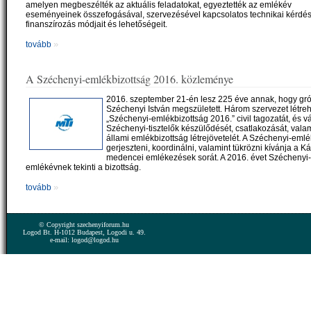
amelyen megbeszélték az aktuális feladatokat, egyeztették az emlékév
eseményeinek összefogásával, szervezésével kapcsolatos technikai kérdés
finanszírozás módjait és lehetőségeit.
»
tovább
A Széchenyi-emlékbizottság 2016. közleménye
2016. szeptember 21-én lesz 225 éve annak, hogy gró
Széchenyi István megszületett. Három szervezet létre
„Széchenyi-emlékbizottság 2016.” civil tagozatát, és vá
Széchenyi-tisztelők készülődését, csatlakozását, vala
állami emlékbizottság létrejövetelét. A Széchenyi-emlé
gerjeszteni, koordinálni, valamint tükrözni kívánja a Ká
medencei emlékezések sorát. A 2016. évet Széchenyi-
emlékévnek tekinti a bizottság.
»
tovább
© Copyright szechenyiforum.hu
Logod Bt. H-1012 Budapest, Logodi u. 49.
e-mail: logod@logod.hu