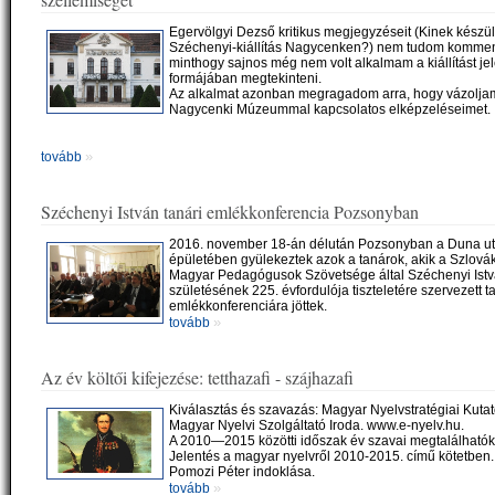
Egervölgyi Dezső kritikus megjegyzéseit (Kinek készült
Széchenyi-kiállítás Nagycenken?) nem tudom kommen
minthogy sajnos még nem volt alkalmam a kiállítást je
formájában megtekinteni.
Az alkalmat azonban megragadom arra, hogy vázolja
Nagycenki Múzeummal kapcsolatos elképzeléseimet.
»
tovább
Széchenyi István tanári emlékkonferencia Pozsonyban
2016. november 18-án délután Pozsonyban a Duna utc
épületében gyülekeztek azok a tanárok, akik a Szlovák
Magyar Pedagógusok Szövetsége által Széchenyi Ist
születésének 225. évfordulója tiszteletére szervezett t
emlékkonferenciára jöttek.
»
tovább
Az év költői kifejezése: tetthazafi - szájhazafi
Kiválasztás és szavazás: Magyar Nyelvstratégiai Kutat
Magyar Nyelvi Szolgáltató Iroda. www.e-nyelv.hu.
A 2010—2015 közötti időszak év szavai megtalálhatók
Jelentés a magyar nyelvről 2010-2015. című kötetben.
Pomozi Péter indoklása.
»
tovább