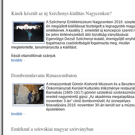
Kinek készült az új Széchenyi-kiállítás Nagycenken?
A Széchenyi Emlékmúzeum Nagycenken 2016. szepte
én megújított kiállítással tisztelgett a legnagyobb mag
emlékének. A kastély 2. emeletét új koncepció szerint 
be jeles történészekből álló bizottság irányításával.
Egervölgyi Dezső Széchenyi-kutató, éremgyűjtő enyh
fogalmazva csalódottságát fogalmazta meg, miután
megtekintette, tanulmányozta a kiállítást.
Írását vitaindítónak szánjuk.
»
tovább
Domborműavatás Rimaszombaton
A rimaszombati Gömör-Kishonti Múzeum és a Beszter
Önkormányzati Kerület Kulturális Intézménye restaurál
Barnabás (1865-1917) gömöri születésű szobrászmű
eredeti nagyméretű gipsz „Az akadémia megalapítása
november 3-án” című domborművét. Az ünnepélyes
felavatására 2016. november 30-án került sor a múz
épületében.
»
tovább
Emlékmű a szlovákiai magyar szórványban