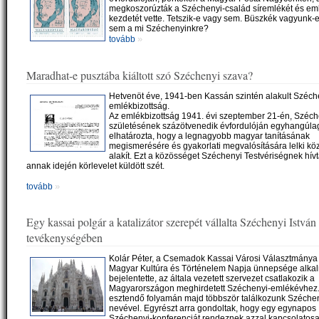
megkoszorúzták a Széchenyi-család síremlékét és eml
kezdetét vette. Tetszik-e vagy sem. Büszkék vagyunk-
sem a mi Széchenyinkre?
»
tovább
Maradhat-e pusztába kiáltott szó Széchenyi szava?
Hetvenöt éve, 1941-ben Kassán szintén alakult Széch
emlékbizottság.
Az emlékbizottság 1941. évi szeptember 21-én, Széch
születésének százötvenedik évfordulóján egyhangúla
elhatározta, hogy a legnagyobb magyar tanításának
megismerésére és gyakorlati megvalósítására lelki kö
alakít. Ezt a közösséget Széchenyi Testvériségnek hív
annak idején körlevelet küldött szét.
»
tovább
Egy kassai polgár a katalizátor szerepét vállalta Széchenyi István
tevékenységében
Kolár Péter, a Csemadok Kassai Városi Választmánya 
Magyar Kultúra és Történelem Napja ünnepsége alka
bejelentette, az általa vezetett szervezet csatlakozik a
Magyarországon meghirdetett Széchenyi-emlékévhez. 
esztendő folyamán majd többször találkozunk Széche
nevével. Egyrészt arra gondoltak, hogy egy egynapos
Széchenyi-konferenciát rendeznek azzal kapcsolatos