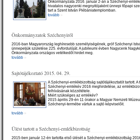
Önkormányzata 2016. január 2-án a Széchenyi-emlék
hivatalos nagycenki megnyitójaként ünnepi főpapi sze
tart a Szent István Plébániatemplomban.
»
tovább
Önkormányzatok Széchenyiről
2016-ban Magyarország leghíresebb személyiségének, gróf Széchenyi Ist
ünnepeljük születése 225. évfordulóját. A jubileumi évben Nagycenk Nagy
Önkormányzata országos vetélkedőt hirdet meg.
»
tovább
Sajtótájékoztató 2015. 04. 29.
A Széchenyi-emlékbizottság sajtótájékoztatót tartott. A
Széchenyi-emlékév 2016 meghirdetése, az emlékbizo
felhívásának közzététele.
Miért szükséges az emlékév?
2015 április 29-én 11 órakor a Magyar Nemzeti Múze
Széchenyi-termébe vártuk a sajtó képviselőit.
»
tovább
Ülést tartott a Széchenyi-emlékbizottság
2015-ben január 12-én tartotta első ülését a Széchenyi-emlékbizottság 201