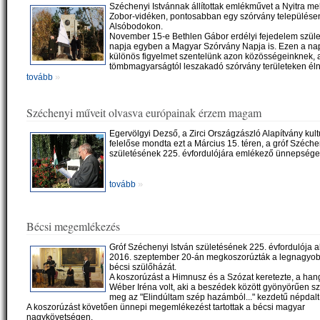
Széchenyi Istvánnak állítottak emlékművet a Nyitra mell
Zobor-vidéken, pontosabban egy szórvány települése
Alsóbodokon.
November 15-e Bethlen Gábor erdélyi fejedelem szül
napja egyben a Magyar Szórvány Napja is. Ezen a n
különös figyelmet szentelünk azon közösségeinknek, 
tömbmagyarságtól leszakadó szórvány területeken éln
»
tovább
Széchenyi műveit olvasva európainak érzem magam
Egervölgyi Dezső, a Zirci Országzászló Alapítvány kult
felelőse mondta ezt a Március 15. téren, a gróf Széche
születésének 225. évfordulójára emlékező ünnepsége
»
tovább
Bécsi megemlékezés
Gróf Széchenyi István születésének 225. évfordulója 
2016. szeptember 20-án megkoszorúzták a legnagyo
bécsi szülőházát.
A koszorúzást a Himnusz és a Szózat keretezte, a ha
Wéber Iréna volt, aki a beszédek között gyönyörűen szó
meg az "Elindúltam szép hazámból..." kezdetű népdalt
A koszorúzást követően ünnepi megemlékezést tartottak a bécsi magyar
nagykövetségen.