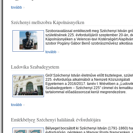
»
tovább
Széchenyi mellszobra Kápolnásnyéken
Szoboravatással emlékezett meg Széchenyi István gró
születésének 225. évfordulójáról szeptember 20-án, d
Kápolnásnyéken a Velencei-tavi Kistérségért Alapítván
szobor Pogány Gábor Benő szobrászművész alkotása
»
tovább
Ludovika Szabadegyetem
Gróf Széchenyi István életműve előtt tisztelegve, szül
225. évfordulója alkalmából a Nemzeti Közszolgálati
Egyetemen a 2016/2017. tanév I. félévében a „Ludovi
Szabadegyetem – Széchenyi 225” címmel és tematiku
tartalommal előadássorozat kerül megrendezésre.
»
tovább
Emlékbélyeg Széchenyi halálának évfordulójára
Bélyeget bocsátott ki Széchenyi István (1791-1860) h
évfordulóján, pénteken a Magyar Posta Nagycenken, 