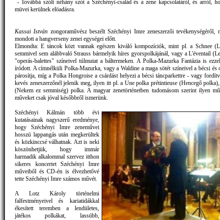
- Továbbá szólt néhány szót a Széchényi-család és a zene kapcsolatáról, és arról, h
müvei kerülnek elöadásra.
Kassai István
zongoraművész beszélt Széchényi Imre zeneszerzői tevékenységéről, m
mondott a hangverseny zenei egységei előtt.
Elmondta: E táncok közt vannak egészen kiváló kompozíciók, mint pl. a Schnee (L
semmivel sem alábbvaló Strauss bármelyik híres gyorspolkájánál, vagy a L'éventail (L
"operás-balettes" színeivel túlmutat a báltermeken. A Polka-Mazurka Fantázia is ezze
íródott. A címnélküli Polka-Mazurka, vagy a Waldine a maga sötét színeivel a bécsi és 
párosítja, míg a Polka Hongroise a csárdást helyezi a bécsi táncparkettre - vagy fordít
kevés zeneszerzőnél jelenik meg, ilyen itt pl. a Une polka prétintieuse (Hencegő polka),
(Nekem ez semmiség) polka. A magyar zenetörténetben tudomásom szerint ilyen műf
műveket csak jóval későbbről ismerünk.
Széchényi Kálmán több évi
kutatásainak nagyszerű eredménye,
hogy Széchényi Imre zeneművei
hosszú lappangás után megkerültek
és közkinccsé válhatnak. Azt is neki
köszönhetjük, hogy immár
harmadik alkalommal szervez itthon
sikeres koncertet Széchényi Imre
műveiből és CD-én is élvezhetővé
tette Széchényi Imre számos művét.
A Lotz Károly történelmi
falfestményeivel és kariatidákkal
ékesített teremben a lendületes,
játékos polkákat, lassúbb,