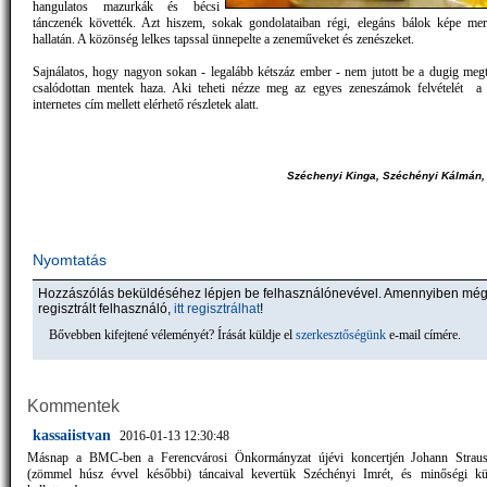
hangulatos mazurkák és bécsi
tánczenék követték. Azt hiszem, sokak gondolataiban régi, elegáns bálok képe mer
hallatán. A közönség lelkes tapssal ünnepelte a zeneműveket és zenészeket.
Sajnálatos, hogy nagyon sokan - legalább kétszáz ember - nem jutott be a dugig megt
csalódottan mentek haza. Aki teheti nézze meg az egyes zeneszámok felvételét a 
internetes cím mellett elérhető részletek alatt.
Széchenyi Kinga, Széchényi Kálmán, 
Nyomtatás
Hozzászólás beküldéséhez lépjen be felhasználónevével. Amennyiben mé
regisztrált felhasználó,
itt regisztrálhat
!
Bővebben kifejtené véleményét? Írását küldje el
szerkesztőségünk
e-mail címére.
Kommentek
kassaiistvan
2016-01-13 12:30:48
Másnap a BMC-ben a Ferencvárosi Önkormányzat újévi koncertjén Johann Straus
(zömmel húsz évvel későbbi) táncaival kevertük Széchényi Imrét, és minőségi k