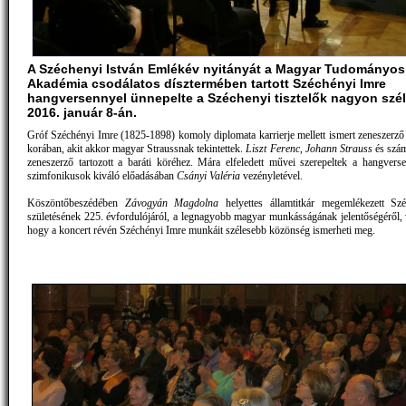
A Széchenyi István Emlékév nyitányát a Magyar Tudományos
Akadémia csodálatos dísztermében tartott Széchényi Imre
hangversennyel ünnepelte a Széchenyi tisztelők nagyon szél
2016. január 8-án.
Gróf Széchényi Imre (1825-1898) komoly diplomata karrierje mellett ismert zeneszerző 
korában, akit akkor magyar Straussnak tekintettek.
Liszt Ferenc
,
Johann Strauss
és szám
zeneszerző tartozott a baráti köréhez. Mára elfeledett művei szerepeltek a hangv
szimfonikusok kiváló előadásában
Csányi Valéria
vezényletével.
Köszöntőbeszédében
Závogyán Magdolna
helyettes államtitkár megemlékezett Szé
születésének 225. évfordulójáról, a legnagyobb magyar munkásságának jelentőségéről, v
hogy a koncert révén Széchényi Imre munkáit szélesebb közönség ismerheti meg.