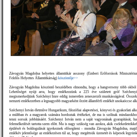
Závogyán Magdolna helyettes államtitkár asszony (Emberi Erőforrások Minisztériu
Felelős Helyettes Államtitkárság)
köszöntője>>
Závogyán Magdolna köszöntő beszédében elmondta, hogy a hangverseny több okból i
Lehetőséget nyújt arra, hogy emlékezzünk a 225 éve született gróf Széchenyi
megismerkedjünk Széchényi Imre eddig ismeretlen zeneszerzői munkásságával. Összek
nemzeti emlékezetben a legnagyobb magyarként őrzött államférfi emlékét unokaöccse alk
Széchenyi István életműve Hungarikum, filozófiai alapvetései, könyvei és gyakorlati al
a múltban és a magyarok számára hordoztak értékeket, de ma is szólnak mindazokho
tenni sorsuk jobbításáért. Széchenyi István nem a saját vagyonának gyarapítását, 
felemelkedését tartotta szem előtt. Ma is nagy szükség van azokra, akik cselekedeteikk
épülését és boldogulását igyekeznek elősegíteni - mondta Závogyán Magdolna, majd 
emlékév jelentősége az emlékezésen túl az, hogy megértsük üzenetét és képesek legyünk