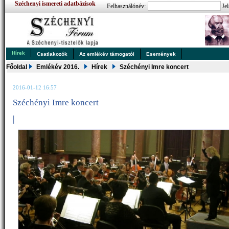
Széchenyi ismereti adatbázisok
Felhasználónév:
Jel
Hírek
Csatlakozók
Az emlékév támogatói
Események
Főoldal
Emlékév 2016.
Hírek
Széchényi Imre koncert
2016-01-12 16:57
Széchényi Imre koncert
|