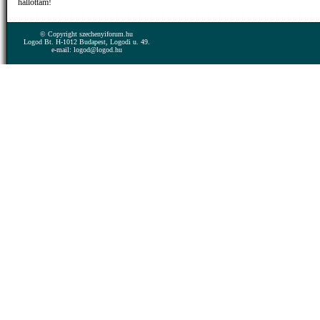
hallottam!
© Copyright szechenyiforum.hu
Logod Bt. H-1012 Budapest, Logodi u. 49.
e-mail: logod@logod.hu