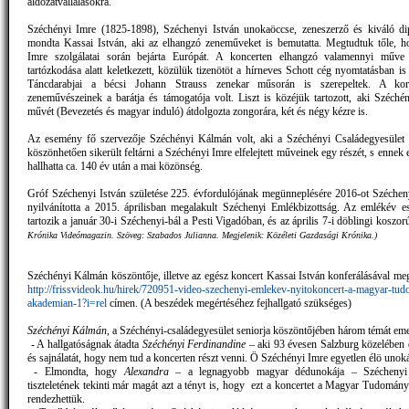
áldozatvállalásokra.
Széchényi Imre (1825-1898), Széchenyi István unokaöccse, zeneszerző és kiváló di
mondta Kassai István, aki az elhangzó zeneműveket is bemutatta. Megtudtuk tőle, 
Imre szolgálatai során bejárta Európát. A koncerten elhangzó valamennyi műve s
tartózkodása alatt keletkezett, közülük tizenötöt a hírneves Schott cég nyomtatásban is 
Táncdarabjai a bécsi Johann Strauss zenekar műsorán is szerepeltek. A kor
zeneművészeinek a barátja és támogatója volt. Liszt is közéjük tartozott, aki Széché
művét (Bevezetés és magyar induló) átdolgozta zongorára, két és négy kézre is.
Az esemény fő szervezője Széchényi Kálmán volt, aki a Széchényi Családegyesület 
köszönhetően sikerült feltárni a Széchényi Imre elfelejtett műveinek egy részét, s enne
hallhatta ca. 140 év után a mai közönség.
Gróf Széchenyi István születése 225. évfordulójának megünneplésére 2016-ot Széche
nyilvánította a 2015. áprilisban megalakult Széchenyi Emlékbizottság. Az emlékév 
tartozik a január 30-i Széchenyi-bál a Pesti Vigadóban, és az április 7-i döblingi koszor
Krónika Videómagazin. Szöveg: Szabados Julianna. Megjelenik: Közéleti Gazdasági Krónika.)
Széchényi Kálmán köszöntője, illetve az egész koncert Kassai István konferálásával meg
http://frissvideok.hu/hirek/720951-video-szechenyi-emlekev-nyitokoncert-a-magyar-tu
akademian-1?i=rel
címen. (A beszédek megértéséhez fejhallgató szükséges)
Széchényi Kálmán
, a Széchényi-családegyesület seniorja köszöntőjében három témát emel
- A hallgatóságnak átadta
Széchényi Ferdinandine
– aki 93 évesen Salzburg közelében é
és sajnálatát, hogy nem tud a koncerten részt venni. Ö Széchényi Imre egyetlen élö unoká
- Elmondta, hogy
Alexandra
– a legnagyobb magyar dédunokája – Széchenyi 
tiszteletének tekinti már magát azt a tényt is, hogy ezt a koncertet a Magyar Tudomá
rendezhettük.