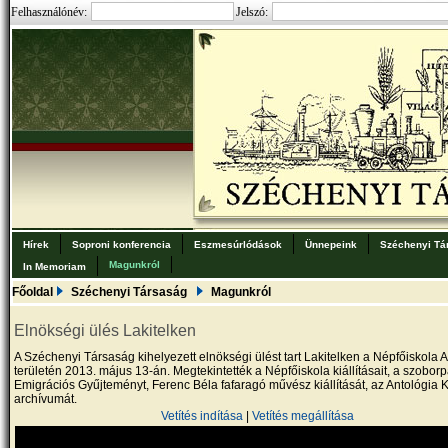
Felhasználónév:
Jelszó:
Hírek
Soproni konferencia
Eszmesúrlódások
Ünnepeink
Széchenyi Tá
Magunkról
In Memoriam
Főoldal
Széchenyi Társaság
Magunkról
Elnökségi ülés Lakitelken
A Széchenyi Társaság kihelyezett elnökségi ülést tart Lakitelken a Népfőiskola 
területén 2013. május 13-án. Megtekintették a Népfőiskola kiállításait, a szoborp
Emigrációs Gyűjteményt, Ferenc Béla fafaragó művész kiállítását, az Antológia 
archívumát.
Vetítés indítása
|
Vetítés megállítása