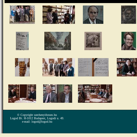
© Copyright szechenyiforum.hu
Logod Bt. H-1012 Budapest, Logodi u. 49.
e-mail: logod@logod.hu