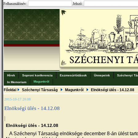
Felhasználónév:
Jelszó:
Hírek
Soproni konferencia
Eszmesúrlódások
Ünnepeink
Széchenyi Tá
Magunkról
In Memoriam
Főoldal
Széchenyi Társaság
Magunkról
Elnökségi ülés - 14.12.08
2015-10-17 20:08
Elnökségi ülés - 14.12.08
|
Elnökségi ülés - 14.12.08
A Széchenyi Társaság elnöksége december 8-án ülést tarto