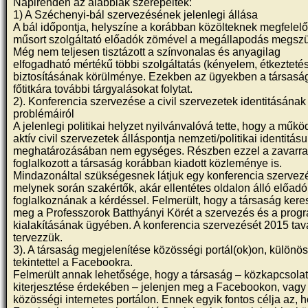
Napirenden az alábbiak szerepeltek:
1) A Széchenyi-bál szervezésének jelenlegi állása
A bál időpontja, helyszíne a korábban közölteknek megfelelő
műsort szolgáltató előadók zömével a megállapodás megszül
Még nem teljesen tisztázott a színvonalas és anyagilag
elfogadható mértékű többi szolgáltatás (kényelem, étkezteté
biztosításának körülménye. Ezekben az ügyekben a társasá
főtitkára további tárgyalásokat folytat.
2). Konferencia szervezése a civil szervezetek identitásának
problémáiról
A jelenlegi politikai helyzet nyilvánvalóvá tette, hogy a műkö
aktív civil szervezetek álláspontja nemzeti/politikai identitás
meghatározásában nem egységes. Részben ezzel a zavarra
foglalkozott a társaság korábban kiadott közleménye is.
Mindazonáltal szükségesnek látjuk egy konferencia szervezé
melynek során szakértők, akár ellentétes oldalon álló előad
foglalkoznának a kérdéssel. Felmerült, hogy a társaság kere
meg a Professzorok Batthyányi Körét a szervezés és a prog
kialakításának ügyében. A konferencia szervezését 2015 ta
tervezzük.
3). A társaság megjelenítése közösségi portál(ok)on, különö
tekintettel a Facebookra.
Felmerült annak lehetősége, hogy a társaság – közkapcsola
kiterjesztése érdekében – jelenjen meg a Facebookon, vag
közösségi internetes portálon. Ennek egyik fontos célja az, 