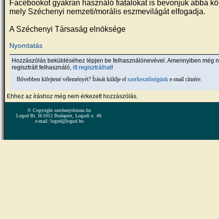
Facebookot gyakran használó fiatalokat is bevonjuk abba kö
mely Széchenyi nemzeti/morális eszmevilágát elfogadja.
A Széchenyi Társaság elnöksége
Nyomtatás
Hozzászólás beküldéséhez lépjen be felhasználónevével. Amennyiben még 
regisztrált felhasználó,
itt regisztrálhat
!
Bővebben kifejtené véleményét? Írását küldje el
szerkesztőségünk
e-mail címére.
Ehhez az íráshoz még nem érkezett hozzászólás.
© Copyright szechenyiforum.hu
Logod Bt. H-1012 Budapest, Logodi u. 49.
e-mail: logod@logod.hu