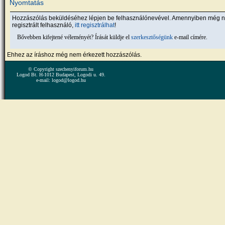
Nyomtatás
Hozzászólás beküldéséhez lépjen be felhasználónevével. Amennyiben még 
regisztrált felhasználó,
itt regisztrálhat
!
Bővebben kifejtené véleményét? Írását küldje el
szerkesztőségünk
e-mail címére.
Ehhez az íráshoz még nem érkezett hozzászólás.
© Copyright szechenyiforum.hu
Logod Bt. H-1012 Budapest, Logodi u. 49.
e-mail: logod@logod.hu