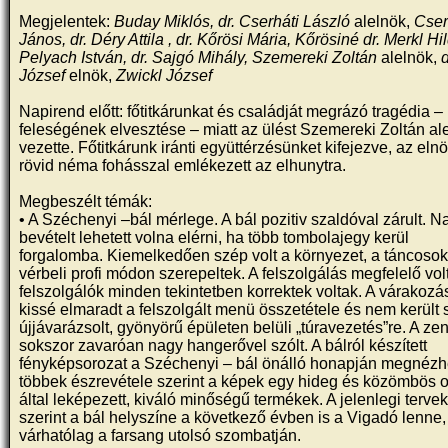
Megjelentek:
Buday Miklós, dr. Cserháti László
alelnök,
Cse
János, dr. Déry Attila , dr. Kőrösi Mária, Kőrösiné dr. Merkl Hil
Pelyach István, dr. Sajgó Mihály, Szemereki Zoltán
alelnök,
József
elnök,
Zwickl József
Napirend előtt: főtitkárunkat és családját megrázó tragédia –
feleségének elvesztése – miatt az ülést Szemereki Zoltán al
vezette. Főtitkárunk iránti együttérzésünket kifejezve, az eln
rövid néma fohásszal emlékezett az elhunytra.
Megbeszélt témák:
• A Széchenyi –bál mérlege. A bál pozitiv szaldóval zárult. 
bevételt lehetett volna elérni, ha több tombolajegy kerül
forgalomba. Kiemelkedően szép volt a környezet, a táncoso
vérbeli profi módon szerepeltek. A felszolgálás megfelelő volt
felszolgálók minden tekintetben korrektek voltak. A várakozá
kissé elmaradt a felszolgált menü összetétele és nem került 
újjávarázsolt, gyönyörű épületen belüli „túravezetés”re. A ze
sokszor zavaróan nagy hangerővel szólt. A bálról készített
fényképsorozat a Széchenyi – bál önálló honapján megnézh
többek észrevétele szerint a képek egy hideg és közömbös o
által leképezett, kiváló minőségű termékek. A jelenlegi terve
szerint a bál helyszíne a következő évben is a Vigadó lenne,
várhatólag a farsang utolsó szombatján.