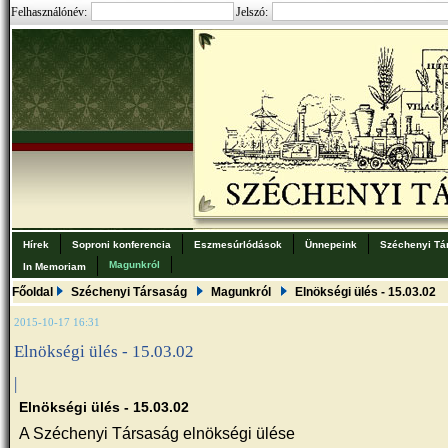
Felhasználónév:
Jelszó:
Hírek
Soproni konferencia
Eszmesúrlódások
Ünnepeink
Széchenyi Tá
Magunkról
In Memoriam
Főoldal
Széchenyi Társaság
Magunkról
Elnökségi ülés - 15.03.02
2015-10-17 16:31
Elnökségi ülés - 15.03.02
|
Elnökségi ülés - 15.03.02
A Széchenyi Társaság elnökségi ülése