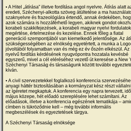
• A Hitel „átírása” illetve fordítása angol nyelvre. Átírás alatt a
eredeti, Széchenyi-alkotta szöveg átültetése a ma használat
szaknyelvre és frazeológiára értendő, annak érdekében, ho
azok számára is hozzáférhető legyen, akiknek gondot okozh
korabeli szakkifejezések, a korabeli magyar nyelvi fordulato
megértése, értelmezése és kezelése. Ennek főleg a fiatal
generáció szempontjából van kiemelkedő jelentősége. Az át
szükségességében az elnökség egyetértett, a munka a Log
jóvoltából folyamatban van és még ez év őszén elkészül. Az
nyelvű fordítás kérdésének nyugvópontra hozatala kevésbé
egyszerű, mivel a cél eléréséhez vezető út keresése a New Y
Széchenyi Társaság és társaságunk között további egyeztet
kíván.
• A civil szervezetekkel foglalkozó konferencia szervezéséhe
anyagi háttér biztosításában a kormányzat kész részt vállalni
az ígéretet megkaptuk. A konferencia egy napra tervezett, id
május közepe, hét előadó szereplésére lehet számítani. Az
előadások, illetve a konferencia egészének tematikája – am
címben is tükröződnie kell – még további informális
megbeszélések és egyeztetések tárgya.
A Széchenyi Társaság elnöksége