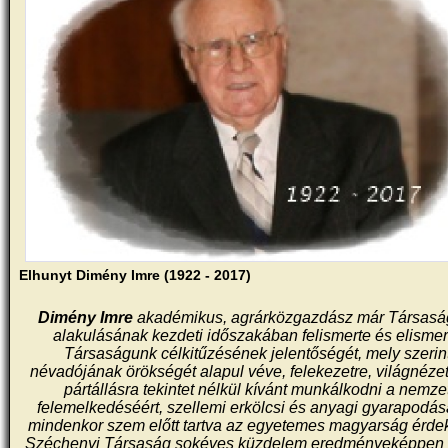
Elhunyt Dimény Imre (1922 - 2017)
Dimény Imre
akadémikus, agrárközgazdász már Társas
alakulásának kezdeti időszakában felismerte és elismer
Társaságunk célkitűzésének jelentőségét, mely szerin
névadójának örökségét alapul véve, felekezetre, világnéze
pártállásra tekintet nélkül kívánt munkálkodni a nemze
felemelkedéséért, szellemi erkölcsi és anyagi gyarapodás
mindenkor szem előtt tartva az egyetemes magyarság érdek
Széchenyi Társaság
sokéves küzdelem eredményeképpen 