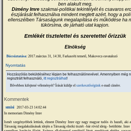
ben alakult meg.
Dimény Imre
szakmai-politikai tekintélyét és csavaros erd
észjárását felhasználva mindent megtett azért, hogy a poli
ellenszélben Társaságunk megalapítása és működése ha 
tükörsíma, de járható utat kapjon.
Emlékét tisztelettel és szeretettel őrizzük
Elnökség
Búcsúztatása
: 2017.március 31, 14:30, Farkasréti temető, Makovecz-ravatalozó
Nyomtatás
Hozzászólás beküldéséhez lépjen be felhasználónevével. Amennyiben még 
regisztrált felhasználó,
itt regisztrálhat
!
Bővebben kifejtené véleményét? Írását küldje el
szerkesztőségünk
e-mail címére.
Kommentek
smisi
2017-03-23 14:02:44
In memoriam Dimény Imre
Ismét szegényebbek lettünk, elment Dimény Imre egy nagy magyar tudós és hazafi, aki 
Társaság megalakulásának idején a Társaság elnöki tisztét –bár rövid ideig– betöltötte. Im
személyes barátság fűzött. Számos alkalommal vendégül látott, meghívott ebédre, vacsorá