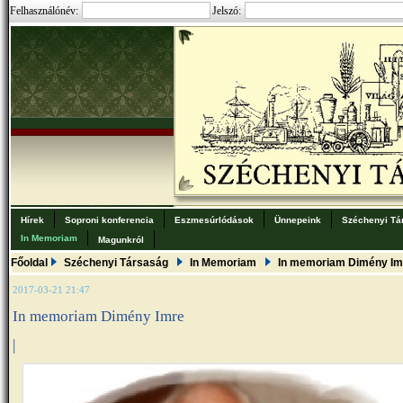
Felhasználónév:
Jelszó:
Hírek
Soproni konferencia
Eszmesúrlódások
Ünnepeink
Széchenyi Tá
In Memoriam
Magunkról
Főoldal
Széchenyi Társaság
In Memoriam
In memoriam Dimény Im
2017-03-21 21:47
In memoriam Dimény Imre
|