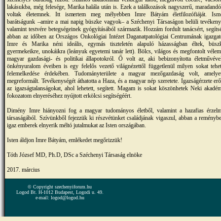
lakásukba, még felesége, Marika halála után is. Ezek a találkozások nagyszerű, maradand
voltak életemnek. Itt ismertem meg mélyebben Imre Bátyám életfilozófiáját. Isme
barátságunk –amire a mai napig büszke vagyok– a Széchenyi Társaságon belüli tevéken
valamint testvére betegségeinek gyógyításából származik. Hozzám fordult tanácsért, segítsé
abban az időben az Országos Onkológiai Intézet Daganatpatológiai Centrumának igazgat
Imre és Marika néni ideális, egymás tiszteletén alapuló házasságban éltek, büsz
gyermekeikre, unokáikra (leányuk egyetemi tanár lett). Bölcs, világos és megfontolt vélem
magyar gazdasági- és politikai állapotokról. Ő volt az, aki bebizonyította életművév
önkényuralom éveiben is egy felelős vezető világnézettől függetlenül milyen sokat tehe
felemelkedése érdekében. Tudományterülete a magyar mezőgazdaság volt, amelye
megreformált. Tevékenységét áthatotta a Haza, és a magyar nép szeretete. Igazságérzete erős
az igazságtalanságokat, ahol lehetett, segített. Magam is sokat köszönhetek Neki akadém
fokozatom elnyeréséhez nyújtott erkölcsi segítségéért.
Dimény Imre hiányozni fog a magyar tudományos életből, valamint a hazafias érzel
társaságából. Szívünkből fejezzük ki részvétünket családjának vigaszul, abban a reményb
igaz emberek elnyerik méltó jutalmukat az Isten országában.
Isten áldjon Imre Bátyám, emlékedet megőrizzük!
Tóth József MD, Ph.D, DSc a Széchenyi Társaság elnöke
2017. március
© Copyright szechenyiforum.hu
Logod Bt. H-1012 Budapest, Logodi u. 49.
e-mail: logod@logod.hu