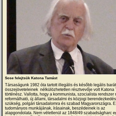
Sose felejtsük Katona Tamást
Társaságunk 1982 óta tartott illegális és később legális barát
összejöveteleinek nélkülözhetetlen résztvevője volt Katon
történész. Vallotta, hogy a kommunista, szocialista rendszer
reformálható, új állami, társadalmi és közjogi berendezkedé
szükség, polgári társadalomra és szabad Magyarországra. E
tudományos munkájának, írásainak, beszédeinek is az
alapgondolata. Nem véletlenül az 1848/49 szabadságharc e