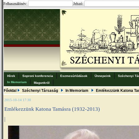
Felhasználónév:
Jelszó:
Hírek
Soproni konferencia
Eszmesúrlódások
Ünnepeink
Széchenyi Tá
In Memoriam
Magunkról
Főoldal
Széchenyi Társaság
In Memoriam
Emlékezzünk Katona Ta
2015-10-14 17:30
Emlékezzünk Katona Tamásra (1932-2013)
|