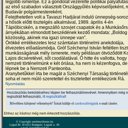
legjobb ismerője. Ez a gondolat vezérelte politikai pályafutás
az első szabadon választott Országgyűlés képviselőjeként, 
Budavár polgármestereként.
Felejthetetlen volt a Tavaszi Hadjárat induló ünnepség-soro
a hősök előtti tisztelgés alkalmával, 1989. április 4-én
Tápióbicskén, a megszálló szovjet csapatok és a Munkásőr
árnyékában elmondott beszédének kezdő mondata: „Boldog
közösség, akinek ma igazi ünnepe van”.
Örökké emlékezetes lesz számtalan történelmi anekdotája,
élvezetes előadásmódja. Gróf Széchenyi István feltétlen tiszt
munkásságának mély ismerete, mely példásan ötvöződött K
Lajos dicséretével, sőt csodálatával. Ö hitte és vallotta, hogy
nemzeti történelmünk e két óriása, ha nem is kézenfogva, de
lépnek be a Nemzeti Panteonba.
Aranybetűkkel írta be magát a Széchenyi Társaság történeté
soha el nem múló szeretettel és tisztelettel emlékezünk Rá.
Nyomtatás
Hozzászólás beküldéséhez lépjen be felhasználónevével. Amennyiben még 
regisztrált felhasználó,
itt regisztrálhat
!
Bővebben kifejtené véleményét? Írását küldje el
szerkesztőségünk
e-mail címére.
Ehhez az íráshoz még nem érkezett hozzászólás.
© Copyright szechenyiforum.hu
Logod Bt. H-1012 Budapest, Logodi u. 49.
e-mail: logod@logod.hu