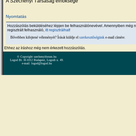
A Széchenyi Társaság elnöksége
Nyomtatás
Hozzászólás beküldéséhez lépjen be felhasználónevével. Amennyiben még 
regisztrált felhasználó,
itt regisztrálhat
!
Bővebben kifejtené véleményét? Írását küldje el
szerkesztőségünk
e-mail címére.
Ehhez az íráshoz még nem érkezett hozzászólás.
© Copyright szechenyiforum.hu
Logod Bt. H-1012 Budapest, Logodi u. 49.
e-mail: logod@logod.hu