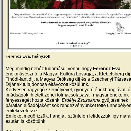
Ferencz Éva, hiányzol!
Még mindig nehéz tudomásul venni, hogy
Ferencz Éva
énekművésznő, a Magyar Kultúra Lovagja, a Klebelsberg díj,
Tinódi-lant díj, a Magyar Örökség díj és a Széchenyi Társas
Díjának tulajdonosa eltávozott közülünk.
Kedvesen ragyogó személyével, gyönyörű énekhangjával, ős
imádságok ihletett zenei tolmácsolásával magyar énekeink
fényességét hozta közénk.
Erdélyi Zsuzsanna
gyűjtéseinek
páratlan előadójaként sok rendezvényünket tette ünnepélye
emlékezetessé.
Emlékét megőrizzük, hangját szüntelen felidézzük, így mar
ezután is közöttünk.