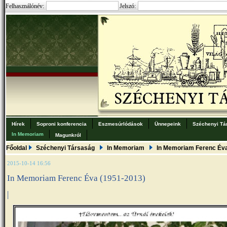
Felhasználónév:
Jelszó:
Hírek
Soproni konferencia
Eszmesúrlódások
Ünnepeink
Széchenyi Tá
In Memoriam
Magunkról
Főoldal
Széchenyi Társaság
In Memoriam
In Memoriam Ferenc Éva
2015-10-14 16:56
In Memoriam Ferenc Éva (1951-2013)
|