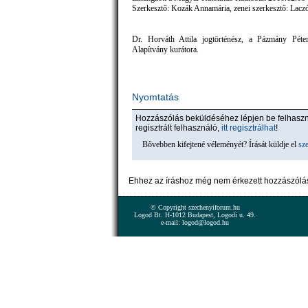
Szerkesztő: Kozák Annamária, zenei szerkesztő: Lacz
Dr. Horváth Attila jogtörténész, a Pázmány Pét
Alapítvány kurátora.
Nyomtatás
Hozzászólás beküldéséhez lépjen be felhas
regisztrált felhasználó,
itt regisztrálhat
!
Bővebben kifejtené véleményét? Írását küldje el
sz
Ehhez az íráshoz még nem érkezett hozzászólá
© Copyright szechenyiforum.hu
Logod Bt. H-1012 Budapest, Logodi u. 49.
e-mail: logod@logod.hu