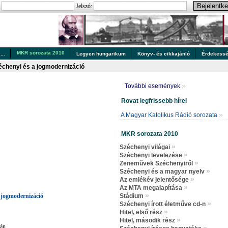
:
Jelszó:
MKR sorozata 2010
..
Legyen hungarikum
Könyv- és cikkajánló
Érdekess
échenyi és a jogmodernizáció
»
További események
Rovat legfrissebb hírei
»
A Magyar Katolikus Rádió sorozata
MKR sorozata 2010
»
Széchenyi világai
»
Széchenyi levelezése
»
Zeneművek Széchenyiről
»
Széchenyi és a magyar nyelv
»
Az emlékév jelentősége
»
Az MTA megalapítása
»
a jogmodernizáció
Stádium
»
Széchenyi írott életműve cd-n
»
Hitel, első rész
»
Hitel, második rész
án.