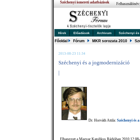
Széchenyi ismereti adatbázisok
Felhasználónév
Hírek
Előadások
Archivum
Széchenyi és .
Főoldal
Fórum
MKR sorozata 2010
Sz
2013-08-23 11:34
Széchenyi és a jogmodernizáció
|
Dr. Horváth Attila:
Széchenyi és 
Elhangzott a Magyar Katolikus Rádióban 2010.12.08-