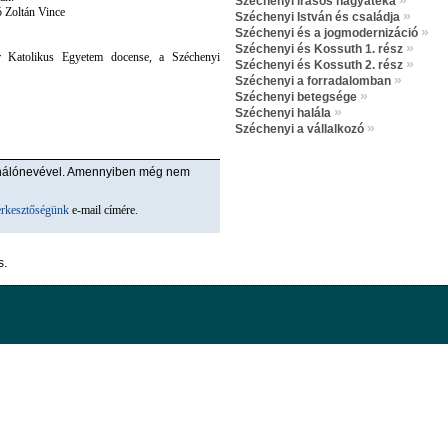
»
Széchenyi írásos hagyatéka
ó Zoltán Vince
»
Széchenyi István és családja
»
Széchenyi és a jogmodernizáció
»
Széchenyi és Kossuth 1. rész
er Katolikus Egyetem docense, a Széchenyi
»
Széchenyi és Kossuth 2. rész
»
Széchenyi a forradalomban
»
Széchenyi betegsége
»
Széchenyi halála
»
Széchenyi a vállalkozó
ználónevével. Amennyiben még nem
erkesztőségünk
e-mail címére.
s.