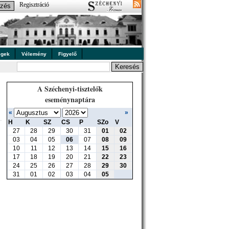
Regisztráció
égek
Vélemény
Figyelő
A Széchenyi-tisztelők
eseménynaptára
«
»
H
K
SZ
CS
P
SZo
V
27
28
29
30
31
01
02
03
04
05
06
07
08
09
10
11
12
13
14
15
16
17
18
19
20
21
22
23
24
25
26
27
28
29
30
31
01
02
03
04
05