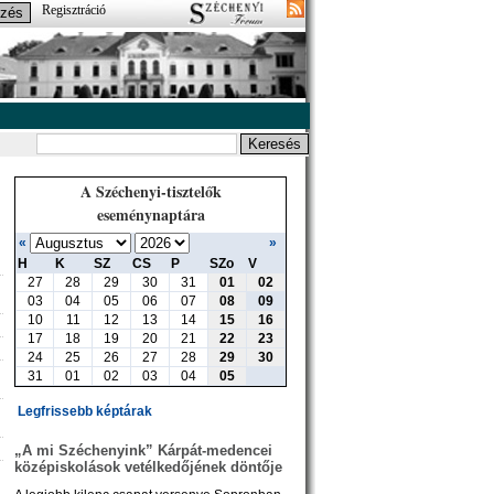
Regisztráció
A Széchenyi-tisztelők
eseménynaptára
«
»
H
K
SZ
CS
P
SZo
V
27
28
29
30
31
01
02
03
04
05
06
07
08
09
10
11
12
13
14
15
16
17
18
19
20
21
22
23
24
25
26
27
28
29
30
31
01
02
03
04
05
Legfrissebb képtárak
„A mi Széchenyink” Kárpát-medencei
középiskolások vetélkedőjének döntője