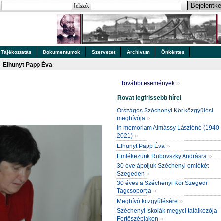
:
Jelszó:
Tájékoztatás
Dokumentumok
Szervezet
Archívum
Önkéntes
Elhunyt Papp Éva
»
További események
Rovat legfrissebb hírei
Országos Széchenyi Kör közgyűlési
»
meghívója
In memoriam Almássy Lászlóné (1940-
»
2021)
»
Elhunyt Papp Éva
»
Emlékezünk Rubovszky Andrásra
30 éve ápoljuk Széchenyi emlékét
»
Szegeden
30 éves a Széchenyi Kör Szegedi
»
Tagcsoportja
»
Meghívó közgyűlésére
Széchenyi iskolák megyei találkozója
»
Fertőszéplakon