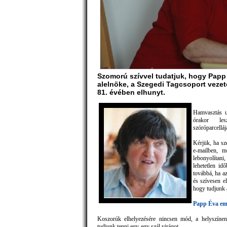
Szomorú szívvel tudatjuk, hogy Papp
alelnöke, a Szegedi Tagcsoport vezető
81. évében elhunyt.
Hamvasztás u
órakor le
szóróparcelláj
Kérjük, ha sze
e-mailben, m
lebonyolítan
lehetetlen id
továbbá, ha a
és szívesen e
hogy tudjunk a
Papp Éva em
Koszorúk elhelyezésére nincsen mód, a helyszíne
tudjunk tenni egy-egy szál virágot.