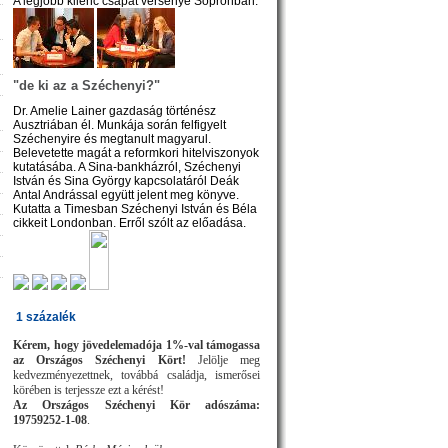
A legjobb kilenc csapat versenye Sopronban.
"de ki az a Széchenyi?"
Dr. Amelie Lainer gazdaság történész
Ausztriában él. Munkája során felfigyelt
Széchenyire és megtanult magyarul.
Belevetette magát a reformkori hitelviszonyok
kutatásába. A Sina-bankházról, Széchenyi
István és Sina György kapcsolatáról Deák
Antal Andrással együtt jelent meg könyve.
Kutatta a Timesban Széchenyi István és Béla
cikkeit Londonban. Erről szólt az előadása.
1 százalék
Kérem, hogy jövedelemadója 1%-val támogassa
az Országos Széchenyi Kört!
Jelölje meg
kedvezményezettnek, továbbá családja, ismerősei
körében is terjessze ezt a kérést!
Az Országos Széchenyi Kör adószáma:
19759252-1-08
.