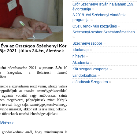
Gróf Széchenyi István halálának 159.
»
évfordulója
A 2019. évi Széchenyi Akadémia
»
programja
»
OSzK rendkívüli közgyűlés
Széchenyi-szobor Szatmárnémetiben
»
»
Széchenyi szobor
 Éva az Országos Széchenyi Kör
»
Iskolanap
je 2021. július 24-én, életének
»
hírlevél
»
Akadémia
táni búcsúsztatása 2021. augusztus 5-én 10
»
Kör szegedi csoportja
sz Szegeden, a Belvárosi Temető
»
vándorkiállítás
ában.
»
előadások Szegeden
retne a szertartáson részt venni, jelezze válasz
egpróbáljuk az utazást személygépkocsikkal
i, ugyanis vonattal vagy autóbusszal szinte
őben megérkezni, pályaépítések miatt. Kérjük
zt tervezi, hogy saját személygépkocsival megy
lvinne másokat, akkor ezt is írja meg nekünk,
 többieknek utazási lehetőséget ajánlani.
lékére>>
n gondoskodunk arról, hogy mindannyian le