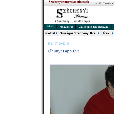
Széchenyi ismereti adatbázisok
Felhasználónév
Hírek
Magunkról
Emlékezés Széchenyire
Főoldal
Országos Széchenyi Kör
Hírek
2021-07-29 22:31
Elhunyt Papp Éva
|