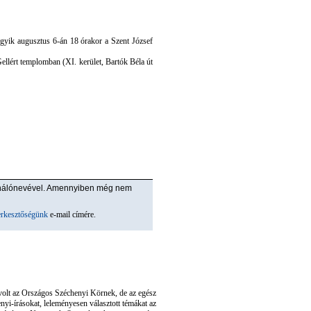
gyik augusztus 6-án 18 órakor a Szent József
ellért templomban (XI. kerület, Bartók Béla út
ználónevével. Amennyiben még nem
erkesztőségünk
e-mail címére.
 volt az Országos Széchenyi Körnek, de az egész
i-írásokat, leleményesen választott témákat az