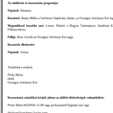
Az emlékezés és koszorúzás programja:
Népének
: Himnusz
Köszöntő
:
Buday Miklós
a Széchenyi Alapítvány elnöke, az Országos Széchenyi Kör ta
Megemlékező beszédet tart:
Lisztes Nikolett
a Magyar Tudományos Akadémia Kö
Főkönyvtárosa
Fellép:
Ihász Gizella
az Országos Széchenyi Kör tagja
Koszorúk elhelyezése
Népének
: Szózat
Tisztelettel a rendező:
Péchy Mária
elnök
Országos Széchenyi Kör
Koszorúzási szándékát kérjük jelezze az alábbi elérhetőségek valamelyikén:
Péchy Mária 06/20/941-11-80 vagy pechymaria47@gmail.com vagy
elnokseg@szechenyi-kor.hu vagy