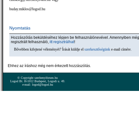
buday.miklos@logod.hu
Nyomtatás
Hozzászólás beküldéséhez lépjen be felhasználónevével. Amennyiben mé
regisztrált felhasználó,
itt regisztrálhat
!
Bővebben kifejtené véleményét? Írását küldje el
szerkesztőségünk
e-mail címére.
Ehhez az íráshoz még nem érkezett hozzászólás.
© Copyright szechenyiforum.hu
Logod Bt. H-1012 Budapest, Logodi u. 49.
e-mail: logod@logod.hu