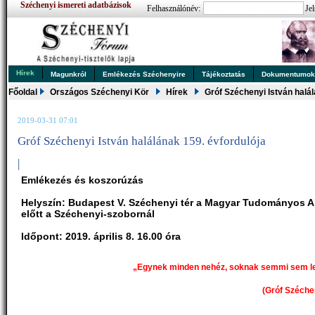
Széchenyi ismereti adatbázisok
Felhasználónév:
Jel
Hírek
Magunkról
Emlékezés Széchenyire
Tájékoztatás
Dokumentumo
Főoldal
Országos Széchenyi Kör
Hírek
Gróf Széchenyi István halál
2019-03-31 07:01
Gróf Széchenyi István halálának 159. évfordulója
|
Emlékezés és koszorúzás
Helyszín: Budapest V. Széchenyi tér a Magyar Tudományos 
előtt a Széchenyi-szobornál
Időpont: 2019. április 8. 16.00 óra
„Egynek minden nehéz, soknak semmi sem le
(Gróf Széche