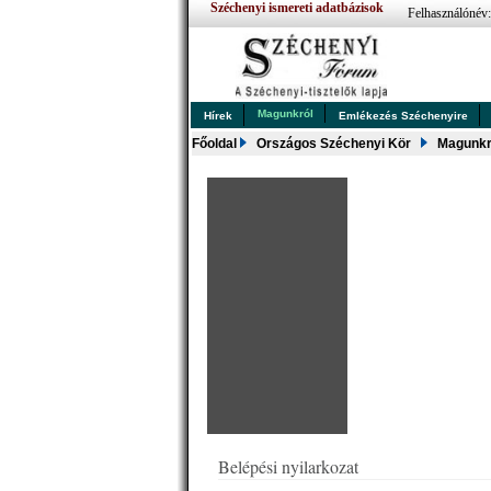
Széchenyi ismereti adatbázisok
Felhasználónév
Magunkról
Hírek
Emlékezés Széchenyire
Főoldal
Országos Széchenyi Kör
Magunkr
Belépési nyilarkozat