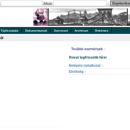
:
Jelszó:
Tájékoztatás
Dokumentumok
Szervezet
Archívum
Önkéntes
ól
»
További események
Rovat legfrissebb hírei
»
Belépési nyilatkozat
»
Elnökség