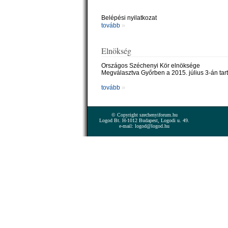
Belépési nyilatkozat
»
tovább
Elnökség
Országos Széchenyi Kör elnöksége
Megválasztva Győrben a 2015. július 3-án tar
»
tovább
© Copyright szechenyiforum.hu
Logod Bt. H-1012 Budapest, Logodi u. 49.
e-mail: logod@logod.hu