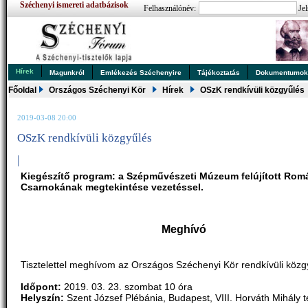
Széchenyi ismereti adatbázisok
Felhasználónév:
Jel
Hírek
Magunkról
Emlékezés Széchenyire
Tájékoztatás
Dokumentumo
Főoldal
Országos Széchenyi Kör
Hírek
OSzK rendkívüli közgyűlés
2019-03-08 20:00
OSzK rendkívüli közgyűlés
|
Kiegészítő program: a Szépművészeti Múzeum felújított Rom
Csarnokának megtekintése vezetéssel.
Meghívó
Tisztelettel meghívom az Országos Széchenyi Kör rendkívüli közg
Időpont:
2019. 03. 23. szombat 10 óra
Helyszín:
Szent József Plébánia, Budapest, VIII. Horváth Mihály t