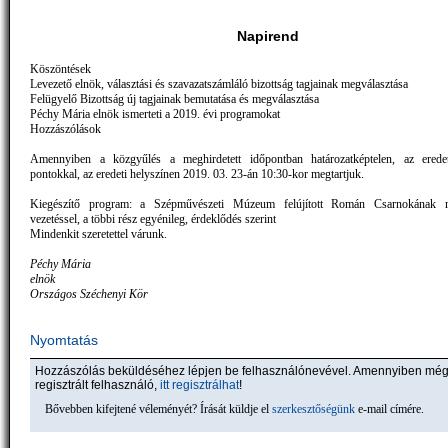
Napirend
Köszöntések
Levezető elnök, választási és szavazatszámláló bizottság tagjainak megválasztása
Felügyelő Bizottság új tagjainak bemutatása és megválasztása
Péchy Mária elnök ismerteti a 2019. évi programokat
Hozzászólások
Amennyiben a közgyűlés a meghirdetett időpontban határozatképtelen, az eredet
pontokkal, az eredeti helyszínen 2019. 03. 23-án 10:30-kor megtartjuk.
Kiegészítő program: a Szépművészeti Múzeum felújított Román Csarnokának m
vezetéssel, a többi rész egyénileg, érdeklődés szerint
Mindenkit szeretettel várunk.
Péchy Mária
elnök
Országos Széchenyi Kör
Nyomtatás
Hozzászólás beküldéséhez lépjen be felhasználónevével. Amennyiben mé
regisztrált felhasználó,
itt regisztrálhat
!
Bővebben kifejtené véleményét? Írását küldje el
szerkesztőségünk
e-mail címére.