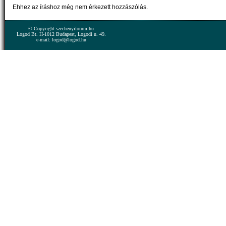
Ehhez az íráshoz még nem érkezett hozzászólás.
© Copyright szechenyiforum.hu
Logod Bt. H-1012 Budapest, Logodi u. 49.
e-mail: logod@logod.hu