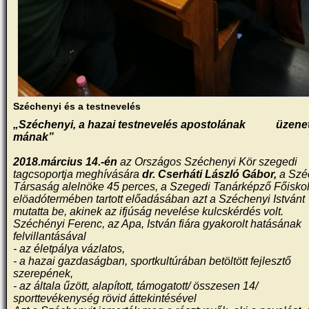
Széchenyi és a testnevelés
„Széchenyi, a hazai testnevelés apostolának üzenet
mának”
2018.március 14.-én
az Országos Széchenyi Kör szegedi
tagcsoportja meghívására
dr. Cserháti László Gábor,
a Szé
Társaság alelnöke 45 perces, a Szegedi Tanárképző Főisko
elöadótermében tartott előadásában azt a Széchenyi Istvánt
mutatta be, akinek az ifjúság nevelése kulcskérdés volt.
Széchényi Ferenc, az Apa, István fiára gyakorolt hatásának
felvillantásával
- az életpálya vázlatos,
- a hazai gazdaságban, sportkultúrában betöltött fejlesztő
szerepének,
- az általa űzött, alapított, támogatott/ összesen 14/
sporttevékenység rövid áttekintésével