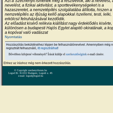
Azt a Széchenyit ismerték meg a résztvevők, aki a nevelést, a
nevelést, a fizikai aktivitást, a sporttevékenységeket is a
hazaszeretet, a nemzetépítés szolgálatába állította, hiszen a
nemzetépítés az ifjúság kellő alapokkal /szellemi, testi, lelki,
erkölcsi/ felruházásával kezdődik.
Az előadást kisérő relikvia kiállítást nagy érdeklődés kisérte,
különösen a budapesti Hajós Egylet alapitó okiratának, a ko
a kopóval való vadászat
Nyomtatás
Hozzászólás beküldéséhez lépjen be felhasználónevével. Amennyiben még 
regisztrált felhasználó,
itt regisztrálhat
!
Bővebben kifejtené véleményét? Írását küldje el
szerkesztőségünk
e-mail címére.
Ehhez az íráshoz még nem érkezett hozzászólás.
© Copyright szechenyiforum.hu
Logod Bt. H-1012 Budapest, Logodi u. 49.
e-mail: logod@logod.hu