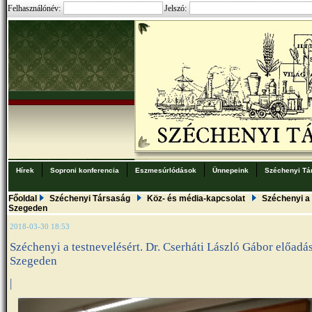
Felhasználónév:
Jelszó:
Hírek
Soproni konferencia
Eszmesúrlódások
Ünnepeink
Széchenyi Tá
Főoldal
Széchenyi Társaság
Köz- és média-kapcsolat
Széchenyi a 
Szegeden
2018-03-30 18:53
Széchenyi a testnevelésért. Dr. Cserháti László Gábor előadá
Szegeden
|