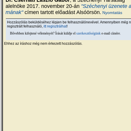
Dr. Cserháti László Gábor
, a Széchenyi Társaság
alelnöke 2017. november 20-án
"Széchenyi üzenete 
mának"
címen tartott előadást Alsóörsön.
Nyomtatás
Hozzászólás beküldéséhez lépjen be felhasználónevével. Amennyiben még 
regisztrált felhasználó,
itt regisztrálhat
!
Bővebben kifejtené véleményét? Írását küldje el
szerkesztőségünk
e-mail címére.
Ehhez az íráshoz még nem érkezett hozzászólás.