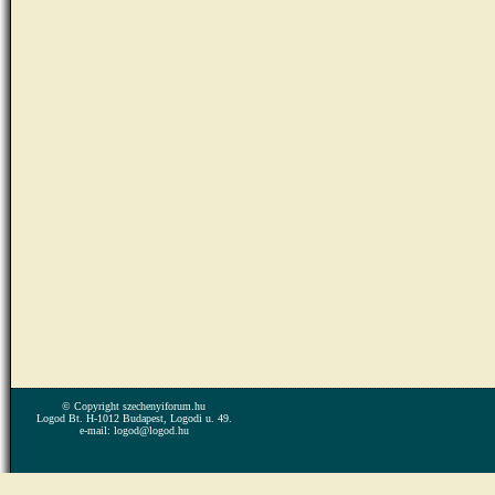
© Copyright szechenyiforum.hu
Logod Bt. H-1012 Budapest, Logodi u. 49.
e-mail: logod@logod.hu