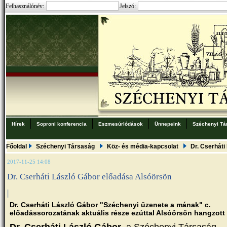
Felhasználónév:
Jelszó:
Hírek
Soproni konferencia
Eszmesúrlódások
Ünnepeink
Széchenyi Tá
Főoldal
Széchenyi Társaság
Köz- és média-kapcsolat
Dr. Cserhát
2017-11-25 14:08
Dr. Cserháti László Gábor előadása Alsóörsön
|
Dr. Cserháti László Gábor "Széchenyi üzenete a mának" c.
előadássorozatának aktuális része ezúttal Alsóörsön hangzott 