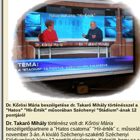
Dr. Kőrösi Mária beszélgetése dr. Takaró Mihály történésszel a
"Hatos" "Hír-Érték" műsorában Széchenyi "Stádium"-ának 12
pontjáról
Dr. Takaró Mihály
történész volt
dr. Kőrösi Mária
beszélgetőpartnere a "Hatos csatorna" "Hír-érték" c. műsorá
november 3-án. A kiváló Széchenyi-szakértő Széchenyi