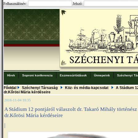
Felhasználónév:
Jelszó:
Hírek
Soproni konferencia
Eszmesúrlódások
Ünnepeink
Széchenyi Tá
Főoldal
Széchenyi Társaság
Köz- és média-kapcsolat
A Stádium 12
dr.Kőrösi Mária kérdéseire
2016-11-04 10:35
A Stádium 12 pontjáról válaszolt dr. Takaró Mihály történész
dr.Kőrösi Mária kérdéseire
|