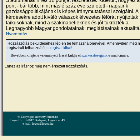
Stádiumának híres 12 pontját részletezte. Kiderült, hogy ez 
pont - bár több, mint másfélszáz éve született - napjaink
gazdaságpolitikájának is képes iránymutatással szolgálni. A 
kérdésekre adott kiváló válaszok élvezetes félórát nyújtottak
laikusoknak, mind a szakmabelieknek és jól tükrözték a
Legnagyobb Magyar gondolatainak, meglátásainak aktualitá
Nyomtatás
Hozzászólás beküldéséhez lépjen be felhasználónevével. Amennyiben még 
regisztrált felhasználó,
itt regisztrálhat
!
Bővebben kifejtené véleményét? Írását küldje el
szerkesztőségünk
e-mail címére.
Ehhez az íráshoz még nem érkezett hozzászólás.
© Copyright szechenyiforum.hu
Logod Bt. H-1012 Budapest, Logodi u. 49.
e-mail: logod@logod.hu