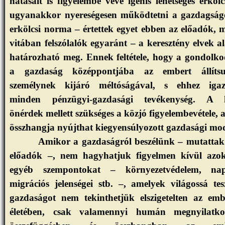
hatásait is figyelembe véve igenis lehetséges erkölc
ugyanakkor nyereségesen működtetni a gazdagság
erkölcsi norma – értettek egyet ebben az előadók, 
vitában felszólalók egyaránt – a keresztény elvek a
határozható meg. Ennek feltétele, hogy a gondolko
a gazdaság középpontjába az embert állíts
személynek kijáró méltóságával, s ehhez igaz
minden pénzügyi-gazdasági tevékenység. A h
önérdek mellett szükséges a közjó figyelembevétele, a
összhangja nyújthat kiegyensúlyozott gazdasági mod
Amikor a gazdaságról beszélünk – mutattak
előadók –, nem hagyhatjuk figyelmen kívül azo
egyéb szempontokat – környezetvédelem, nap
migrációs jelenségei stb. –, amelyek világossá tes
gazdaságot nem tekinthetjük elszigetelten az emb
életében, csak valamennyi humán megnyilatkoz