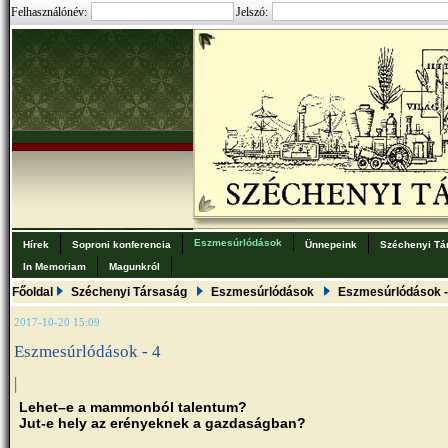
Felhasználónév:
Jelszó:
Eszmesúrlódások
Hírek
Soproni konferencia
Ünnepeink
Széchenyi Tá
In Memoriam
Magunkról
Főoldal
Széchenyi Társaság
Eszmesúrlódások
Eszmesúrlódások -
2017-10-20 15:09
Eszmesúrlódások - 4
|
Lehet–e a mammonból talentum?
Jut-e hely az erényeknek a gazdaságban?