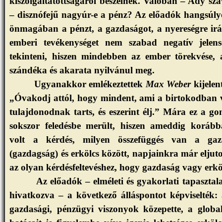
kiszolgáltatottságáról beszélnek. Valóban – Ady sza
– disznófejű nagyúr-e a pénz? Az előadók hangsúly
önmagában a pénzt, a gazdaságot, a nyereségre ir
emberi tevékenységet nem szabad negatív jelen
tekinteni, hiszen mindebben az ember törekvése, 
szándéka és akarata nyilvánul meg.
Ugyanakkor emlékeztettek
Max Weber
kijelen
„Óvakodj attól, hogy mindent, ami a birtokodban 
tulajdonodnak tarts, és eszerint élj.” Mára ez a go
sokszor feledésbe merült, hiszen ameddig koráb
volt a kérdés, milyen összefüggés van a gaz
(gazdagság) és erkölcs között, napjainkra már eljut
az olyan kérdésfeltevéshez, hogy gazdaság vagy erkö
Az előadók – elméleti és gyakorlati tapasztal
hivatkozva – a következő álláspontot képviselték:
gazdasági, pénzügyi viszonyok közepette, a global