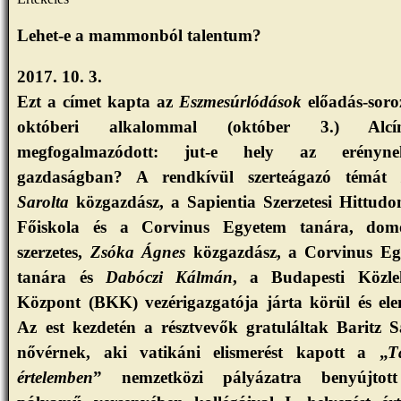
Lehet-e a mammonból talentum?
2017. 10. 3.
Ezt a címet kapta az
Eszmesúrlódások
előadás-soro
októberi alkalommal (október 3.) Alcí
megfogalmazódott: jut-e hely az erény
gazdaságban? A rendkívül szerteágazó témá
Sarolta
közgazdász, a Sapientia Szerzetesi Hittud
Főiskola és a Corvinus Egyetem tanára, dom
szerzetes,
Zsóka Ágnes
közgazdász, a Corvinus E
tanára és
Dabóczi Kálmán
, a Budapesti Közle
Központ (BKK) vezérigazgatója járta körül és ele
Az est kezdetén a résztvevők gratuláltak Baritz S
nővérnek, aki vatikáni elismerést kapott a „
T
értelemben
” nemzetközi pályázatra benyújtot