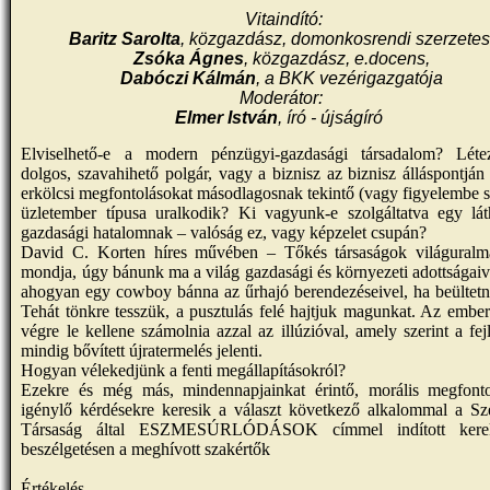
Vitaindító:
Baritz Sarolta
, közgazdász, domonkosrendi szerzetes
Zsóka Ágnes
, közgazdász, e.docens,
Dabóczi Kálmán
, a BKK vezérigazgatója
Moderátor:
Elmer István
, író - újságíró
Elviselhető-e a modern pénzügyi-gazdasági társadalom? Léte
dolgos, szavahihető polgár, vagy a biznisz az biznisz álláspontján 
erkölcsi megfontolásokat másodlagosnak tekintő (vagy figyelembe 
üzletember típusa uralkodik? Ki vagyunk-e szolgáltatva egy láth
gazdasági hatalomnak – valóság ez, vagy képzelet csupán?
David C. Korten híres művében – Tőkés társaságok világuralm
mondja, úgy bánunk ma a világ gazdasági és környezeti adottságaiv
ahogyan egy cowboy bánna az űrhajó berendezéseivel, ha beültetn
Tehát tönkre tesszük, a pusztulás felé hajtjuk magunkat. Az embe
végre le kellene számolnia azzal az illúzióval, amely szerint a fej
mindig bővített újratermelés jelenti.
Hogyan vélekedjünk a fenti megállapításokról?
Ezekre és még más, mindennapjainkat érintő, morális megfonto
igénylő kérdésekre keresik a választ következő alkalommal a Sz
Társaság által ESZMESÚRLÓDÁSOK címmel indított kereka
beszélgetésen a meghívott szakértők
Értékelés