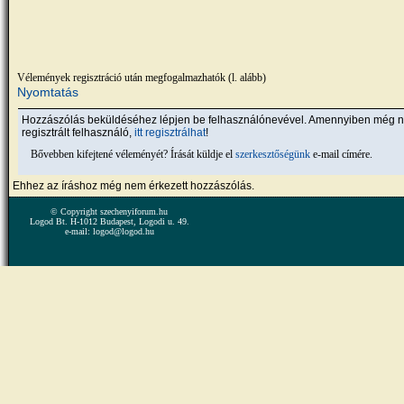
Vélemények regisztráció után megfogalmazhatók (l. alább)
Nyomtatás
Hozzászólás beküldéséhez lépjen be felhasználónevével. Amennyiben még 
regisztrált felhasználó,
itt regisztrálhat
!
Bővebben kifejtené véleményét? Írását küldje el
szerkesztőségünk
e-mail címére.
Ehhez az íráshoz még nem érkezett hozzászólás.
© Copyright szechenyiforum.hu
Logod Bt. H-1012 Budapest, Logodi u. 49.
e-mail: logod@logod.hu