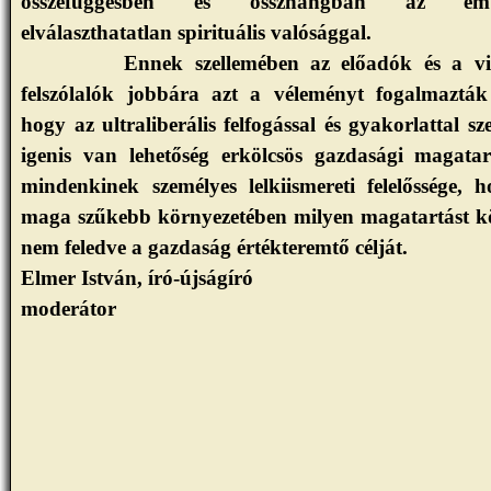
összefüggésben és összhangban az emb
elválaszthatatlan spirituális valósággal.
Ennek szellemében az előadók és a v
felszólalók jobbára azt a véleményt fogalmaztá
hogy az ultraliberális felfogással és gyakorlattal s
igenis van lehetőség erkölcsös gazdasági magatar
mindenkinek személyes lelkiismereti felelőssége, 
maga szűkebb környezetében milyen magatartást k
nem feledve a gazdaság értékteremtő célját.
Elmer István, író-újságíró
moderátor