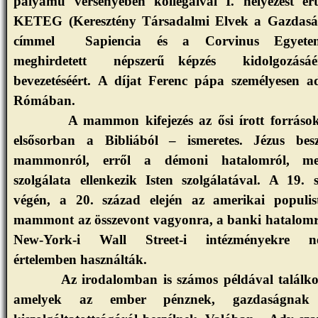
pályamű versenyében kollégáival I. helyezést ér
KETEG (Keresztény Társadalmi Elvek a Gazdasá
címmel
Sapiencia és a Corvinus Egyete
meghirdetett
népszerű képzés
kidolgozásá
bevezetéséért. A díjat Ferenc pápa személyesen a
Rómában.
A mammon kifejezés az ősi írott forráso
elsősorban a Bibliából – ismeretes. Jézus bes
mammonról, erről a démoni hatalomról, me
szolgálata ellenkezik Isten szolgálatával. A 19. 
végén, a 20. század elején az amerikai populi
mammont az összevont vagyonra, a banki hatalomr
New-York-i Wall Street-i intézményekre ne
értelemben használták.
Az irodalomban is számos példával találk
amelyek az ember pénznek, gazdaságnak