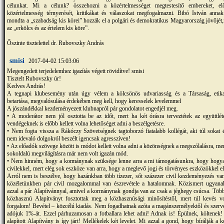
célunkat. Mi a célunk? összehozni a közértelmességet megtestesítő embereket, elő
közértelmesség térnyerését, kritikákat és válaszokat megfogalmazni. Bibó István annak
mondta a „szabadság kis körei” hozzák el a polgári és demokratikus Magyarország jövőjét
az „erkölcs és az értelem kis köre”.
Őszinte tisztelettel dr. Rubovszky András
smisi
2017-04-02 15:03:06
Megengedett terjedelemhez igazítás végett rövidítve! smisi
Tisztelt Rubovszky úr!
Kedves András!
A tegnapi klubesemény után úgy vélem a kölcsönös udvariasság és a Társaság, etikai
betartása, megvalósulása érdekében meg kell, hogy keresselek levelemmel
A jószándékkal kezdeményezett klubnapról pár gondolatot engedjél meg.
• A moderátor nem jól osztotta be az időt, mert ha két órásra terveztétek az együttlét
vendégeknek is előbb kellett volna lehetőséget adni a beszélgetésre.
• Nem fogta vissza a Rákóczy Szövetségnek tagtoborzó fiatalabb kollégát, aki túl sokat 
nem idevaló dolgokról beszélt igencsak agresszíven!
• Az előadók szövege között is módot kellett volna adni a közönségnek a megszólalásra, mer
sokoldalú megvilágításra már nem volt igazán mód.
• Nem hinném, hogy a kormánynak szüksége lenne arra a mi támogatásunkra, hogy hogy
civilekkel, mert elég sok eszköze van arra, hogy a meglevő jogi és törvényes eszközökkel e
Arról nem is beszélve, hogy hazánkban több tízezer, sőt százezer civil kezdeményezés va
közéletünkben pár civil mozgalommal van észrevétele a hatalomnak. Közismert ugyana
azzal a pár Alapítvánnyal, amivel a kormánynak gondja van az csak a jéghegy csúcsa. Több 
közhasznú Alapítványt fosztottak meg a közhasznúsági minősítéstől, mert túl kevés v
forgalom! Bevétel – közcélú kiadás. Nem fogadhatnak azóta a magánszemélyektől és szerve
adójuk 1%-át. Ezzel párhuzamosan a fotballara lehet adni! Adnak is! Épülnek, költenek!
alapított Alapítvány is így járt! Mellékelek két levelet. Mi azzal a gond, hogy bírálják a