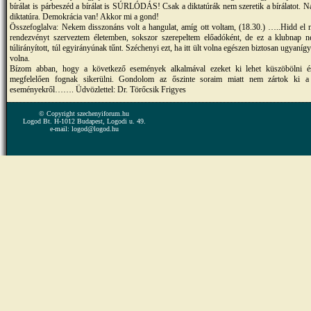
bírálat is párbeszéd a bírálat is SÚRLÓDÁS! Csak a diktatúrák nem szeretik a bírálatot. N
diktatúra. Demokrácia van! Akkor mi a gond!
Összefoglalva: Nekem disszonáns volt a hangulat, amíg ott voltam, (18.30.) …..Hidd el
rendezvényt szerveztem életemben, sokszor szerepeltem előadóként, de ez a klubnap 
túlirányított, túl egyirányúnak tűnt. Széchenyi ezt, ha itt ült volna egészen biztosan ugyanígy
volna.
Bízom abban, hogy a következő események alkalmával ezeket ki lehet küszöbölni é
megfelelően fognak sikerülni. Gondolom az őszinte soraim miatt nem zártok ki a
eseményekről……. Üdvözlettel: Dr. Törőcsik Frigyes
© Copyright szechenyiforum.hu
Logod Bt. H-1012 Budapest, Logodi u. 49.
e-mail: logod@logod.hu