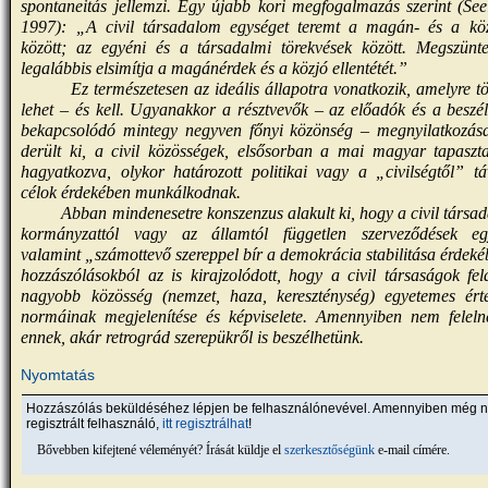
spontaneitás jellemzi. Egy újabb kori megfogalmazás szerint (Se
1997): „A civil társadalom egységet teremt a magán- és a kö
között; az egyéni és a társadalmi törekvések között. Megszünte
legalábbis elsimítja a magánérdek és a közjó ellentétét.”
Ez természetesen az ideális állapotra vonatkozik, amelyre t
lehet – és kell. Ugyanakkor a résztvevők – az előadók és a beszé
bekapcsolódó mintegy negyven főnyi közönség – megnyilatkozása
derült ki, a civil közösségek, elsősorban a mai magyar tapaszta
hagyatkozva, olykor határozott politikai vagy a „civilségtől” t
célok érdekében munkálkodnak.
Abban mindenesetre konszenzus alakult ki, hogy a civil társa
kormányzattól vagy az államtól független szerveződések egy
valamint „számottevő szereppel bír a demokrácia stabilitása érdek
hozzászólásokból az is kirajzolódott, hogy a civil társaságok fe
nagyobb közösség (nemzet, haza, kereszténység) egyetemes érté
normáinak megjelenítése és képviselete. Amennyiben nem felel
ennek, akár retrográd szerepükről is beszélhetünk.
Nyomtatás
Hozzászólás beküldéséhez lépjen be felhasználónevével. Amennyiben még 
regisztrált felhasználó,
itt regisztrálhat
!
Bővebben kifejtené véleményét? Írását küldje el
szerkesztőségünk
e-mail címére.