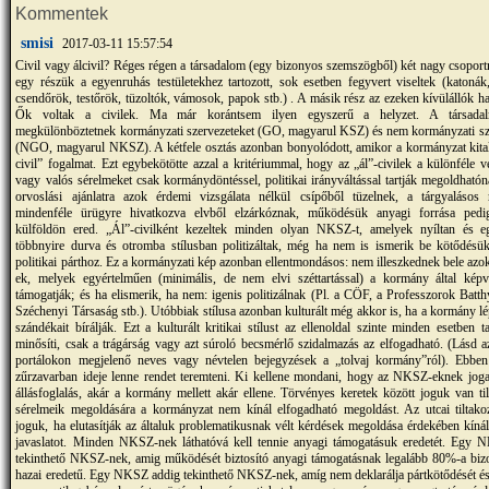
Kommentek
smisi
2017-03-11 15:57:54
Civil vagy álcivil? Réges régen a társadalom (egy bizonyos szemszögből) két nagy csoportra
egy részük a egyenruhás testületekhez tartozott, sok esetben fegyvert viseltek (katonák
csendőrök, testőrök, tüzoltók, vámosok, papok stb.) . A másik rész az ezeken kívülállók ha
Ők voltak a civilek. Ma már korántsem ilyen egyszerű a helyzet. A társadal
megkülönböztetnek kormányzati szervezeteket (GO, magyarul KSZ) és nem kormányzati sz
(NGO, magyarul NKSZ). A kétfele osztás azonban bonyolódott, amikor a kormányzat kitalá
civil” fogalmat. Ezt egybekötötte azzal a kritériummal, hogy az „ál”-civilek a különféle vél
vagy valós sérelmeket csak kormánydöntéssel, politikai irányváltással tartják megoldható
orvoslási ajánlatra azok érdemi vizsgálata nélkül csípőből tüzelnek, a tárgyalásos 
mindenféle ürügyre hivatkozva elvből elzárkóznak, működésük anyagi forrása pedig
külföldön ered. „Ál”-civilként kezeltek minden olyan NKSZ-t, amelyek nyíltan és eg
többnyire durva és otromba stílusban politizáltak, még ha nem is ismerik be kötődésü
politikai párthoz. Ez a kormányzati kép azonban ellentmondásos: nem illeszkednek bele az
ek, melyek egyértelműen (minimális, de nem elvi széttartással) a kormány által képvi
támogatják; és ha elismerik, ha nem: igenis politizálnak (Pl. a CÖF, a Professzorok Batt
Széchenyi Társaság stb.). Utóbbiak stílusa azonban kulturált még akkor is, ha a kormány lé
szándékait bírálják. Ezt a kulturált kritikai stílust az ellenoldal szinte minden esetben 
minősíti, csak a trágárság vagy azt súroló becsmérlő szidalmazás az elfogadható. (Lásd az
portálokon megjelenő neves vagy névtelen bejegyzések a „tolvaj kormány”ról). Ebben
zűrzavarban ideje lenne rendet teremteni. Ki kellene mondani, hogy az NKSZ-eknek joga 
állásfoglalás, akár a kormány mellett akár ellene. Törvényes keretek között joguk van til
sérelmeik megoldására a kormányzat nem kínál elfogadható megoldást. Az utcai tiltako
joguk, ha elutasítják az általuk problematikusnak vélt kérdések megoldása érdekében kínált
javaslatot. Minden NKSZ-nek láthatóvá kell tennie anyagi támogatásuk eredetét. Egy
tekinthető NKSZ-nek, amig működését biztosító anyagi támogatásnak legalább 80%-a biz
hazai eredetű. Egy NKSZ addig tekinthető NKSZ-nek, amíg nem deklarálja pártkötődését és