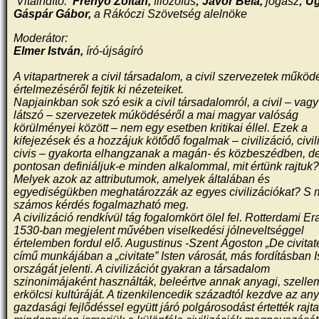
Vitaindító:
Frenyó Zoltán,
filozófus
; Jávor Béla,
jogász
; U
Gáspár Gábor,
a Rákóczi Szövetség alelnöke
Moderátor:
Elmer István,
író-újságíró
A vitapartnerek a civil társadalom, a civil szervezetek műkö
értelmezéséről fejtik ki nézeteiket.
Napjainkban sok szó esik a civil társadalomról, a civil – vag
látszó – szervezetek múködéséről a mai magyar valóság
körülményei között – nem egy esetben kritikai éllel. Ezek a
kifejezések és a hozzájuk kötődő fogalmak – civilizáció, civili
civis – gyakorta elhangzanak a magán- és közbeszédben, d
pontosan definiáljuk-e minden alkalommal, mit értünk rajtuk
Melyek azok az attributumok, amelyek általában és
egyediségükben meghatározzák az egyes civilizációkat? S
számos kérdés fogalmazható meg.
A civilizáció rendkívül tág fogalomkört ölel fel. Rotterdami 
1530-ban megjelent művében viselkedési jólneveltséggel
értelemben fordul elő. Augustinus -Szent Ágoston „De civitat
című munkájában a „civitate” Isten városát, más fordításban I
országát jelenti. A civilizációt gyakran a társadalom
szinonimájaként használták, beleértve annak anyagi, szelle
erkölcsi kultúráját. A tizenkilencedik századtól kezdve az any
gazdasági fejlődéssel együtt járó polgárosodást értették rajta