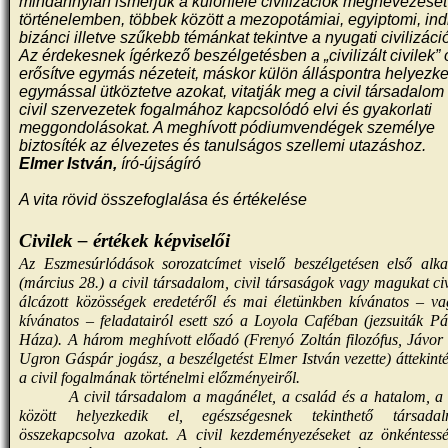
mindannyian ismerjük a különféle civilizációk megnevezését
történelemben, többek között a mezopotámiai, egyiptomi, indi
bizánci illetve szűkebb témánkat tekintve a nyugati civilizáci
Az érdekesnek ígérkező beszélgetésben a „civilizált civilek” 
erősítve egymás nézeteit, máskor külön álláspontra helyezk
egymással ütköztetve azokat, vitatják meg a civil társadalom
civil szervezetek fogalmához kapcsolódó elvi és gyakorlati
meggondolásokat. A meghívott pódiumvendégek személye
biztosíték az élvezetes és tanulságos szellemi utazáshoz.
Elmer István,
író-újságíró
A vita rövid összefoglalása és értékelése
Civilek – értékek képviselői
Az Eszmesúrlódások sorozatcímet viselő beszélgetésen első alk
(március 28.) a civil társadalom, civil társaságok vagy magukat ci
álcázott közösségek eredetéről és mai életünkben kívánatos – v
kívánatos – feladatairól esett szó a Loyola Caféban (jezsuiták P
Háza). A három meghívott előadó (Frenyó Zoltán filozófus, Jávor
Ugron Gáspár jogász, a beszélgetést Elmer István vezette) áttekinté
a civil fogalmának történelmi előzményeiről.
A civil társadalom a magánélet, a család és a hatalom, a 
között helyezkedik el, egészségesnek tekinthető társada
összekapcsolva azokat. A civil kezdeményezéseket az önkéntess