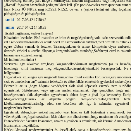
szervezetileg bármely párt mögé a kormányzati hatalom megszerzése vagy megtartása ér
„ál-civil” fogalom használatát pedig mellőzni kell. (De pseudo-civiles vero quae non sunt n
fiat). Nincs JÓ NKSZ meg ROSSZ NKSZ, de van a (sajnos) letűnt úri világ fogalmait
párbajképes és párbajképtelen.
smisi
2017-03-12 17:50:42
smisi
2017-04-02 14:58:33
Tisztelt Tagtársam, kedves Frigyes!
Köszönöm leveledet. Első reakcióm az öröm és megelégedettség volt, azért szerveztük,indíto
ezt a rendezvénysorozatot és adtuk nevét az Eszmesúrlódás vitakört,mert bíztunk és hittünk
egyre többen vannak és lesznek Társaságunkban és annak kórnyékén olyan emberek,
őszintén érdekel a közélet állapota,a közgondolkodás minősége,Széchenyi ezzel is rokonít
használva a közértelmesség.
Mi indított bennünket ?
Szervezni egy alkalmat arra,hogy közgondolkodásunkat meghatározó (az is beszélge
lehet,hogy ki-mi határozza meg közgondolkodásunkat?)témákról beszélgessünk. Ne e
hallgassunk.
Ugyanakkor szükséges egy megadott téma,annak rövid előzetes körüljárása,egy moderátor 
szab és „mederben tart”,valamint felkészült és előre felkért elméleti és gyakorlati szakértője 
Felmerült az is ,hogy hívjunk vendégeket akik által képviselt eszmék nem súrlódha
egymásnak ütközhetnek, vagy egymás mellett elsuhannak. Úgy gondoltuk, hogy mi, 
beszélgessenek akik alapvetően egyetértenek abban hogy a jövő útja keresztény Európ
Magyarország,Hisznek az alapvető polgári erényekben(család,szerelem fé
között,hazaszeretett,barátság, adott szó becsülete stb. Igy is számtalan egymástól
megközelítés létezik.
Egyetértek abban,hogy sokkal nagyobb teret lehet és kell biztosítani a résztvevők ös
véleményük megfogalmazásában. Már akkor este elhatároztuk ,hogy maximum két vendéget
Észrevételeidet őszintén köszönöm, azokra a jövőben is számítunk, sőt kérünk. A moderáto
Istvánnak is megküldöm.
Kérlek látogasd rendezvényeinket és legyél aktív tagja a beszélgetésnek, mert igy fo