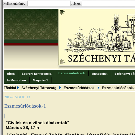
Felhasználónév:
Jelszó:
Eszmesúrlódások
Hírek
Soproni konferencia
Ünnepeink
Széchenyi Tá
In Memoriam
Magunkról
Főoldal
Széchenyi Társaság
Eszmesúrlódások
Eszmesúrlódások-
2017-03-08 09:13
Eszmesúrlódások-1
|
"Civilek és civilnek álcázottak"
Március 28, 17 h