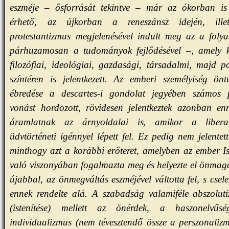
eszméje – ősforrását tekintve – már az ókorban is 
érhető, az újkorban a reneszánsz idején, ille
protestantizmus megjelenésével indult meg az a foly
párhuzamosan a tudományok fejlődésével –, amely 
filozófiai, ideológiai, gazdasági, társadalmi, majd po
színtéren is jelentkezett. Az emberi személyiség önt
ébredése a descartes-i gondolat jegyében számos p
vonást hordozott, rövidesen jelentkeztek azonban en
áramlatnak az árnyoldalai is, amikor a libera
üdvtörténeti igénnyel lépett fel. Ez pedig nem jelentet
minthogy azt a korábbi erőteret, amelyben az ember Is
való viszonyában fogalmazta meg és helyezte el önmagá
újabbal, az önmegváltás eszméjével váltotta fel, s csele
ennek rendelte alá. A szabadság valamiféle abszoluti
(istenítése) mellett az önérdek, a haszonelvűs
individualizmus (nem tévesztendő össze a perszonalizm