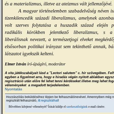
és a materializmus, illetve az ateizmus vált jellemzőjévé.
A magyar történelemben szabadelvűség néven is
tizenkilencedik századi liberalizmus, amelynek azonb
volt szerves folytatása a huszadik század elején p
radikális körökben jelentkező liberalizmus, s 
liberálisnak nevezett, a természetjogi elveket megkérdő
elsősorban politikai irányzat sem tekinthető annak, bá
látszatot igyekszik kelteni.
Elmer István
író-újságíró, moderátor
A vita játékszabályait lásd a "Lectori salutem" c. hír szövegében. Fel
egyben a figyelmet arra, hogy e hiradás végén nyitott ablakban egys
regisztráció után előre fel lehet tenni kérdéseket illetve meg lehet fo
.
véleményeket a megadott terjedelemben
Nyomtatás
Hozzászólás beküldéséhez lépjen be felhasználónevével. Amennyiben még 
regisztrált felhasználó,
itt regisztrálhat
!
Bővebben kifejtené véleményét? Írását küldje el
szerkesztőségünk
e-mail címére.