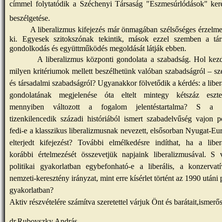
címmel folytatódik a Széchenyi Társaság "Eszmesúrlódások" kere
beszélgetése.
A liberalizmus kifejezés már önmagában szélsőséges érzelmek
ki. Egyesek szitokszónak tekintik, mások ezzel szemben a tár
gondolkodás és együttműködés megoldását látják ebben.
A liberalizmus központi gondolata a szabadság. Hol kezd
milyen kritériumok mellett beszélhetünk valóban szabadságról – s
és társadalmi szabadságról? Ugyanakkor fölvetődik a kérdés: a libe
gondolatának megjelenése óta eltelt mintegy kétszáz eszt
mennyiben változott a fogalom jelentéstartalma? S a 
tizenkilencedik századi históriából ismert szabadelvűség vajon 
fedi-e a klasszikus liberalizmusnak nevezett, elsősorban Nyugat-E
elterjedt kifejezést? További elmélkedésre indíthat, ha a liber
korábbi értelmezését összevetjük napjaink liberalizmusával. S 
politikai gyakorlatban egybefonható-e a liberális, a konzervat
nemzeti-keresztény irányzat, mint erre kísérlet történt az 1990 utáni p
gyakorlatban?
Aktiv részvételére számítva szeretettel várjuk Önt és barátait,ismerős
dr.Rubovszky András