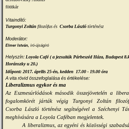
fötitkár
Vitaindító:
Turgonyi Zoltán
filozófus és
Csorba László
történész
Moderátor:
Elmer István,
író-újságíró
Helyszín:
Loyola Café ( a jezsuiták Párbeszéd Háza, Budapest 8.k
Horánszky u 20.)
Időpont: 2017. április 25-én, kedden
17.00 - 19.00 óra
A vita rövid összefoglalása és értékelése:
Liberalizmus egykor és ma
Az
Eszmesúrlódások
második összejövetelén a libera
fogalomkörét járták végig
Turgonyi Zoltán
filozó
Csorba László
történész segítségével a Széchenyi Tá
meghívására a Loyola Caféban megjelentek.
A liberalizmus, az egyéni és közösségi szabads