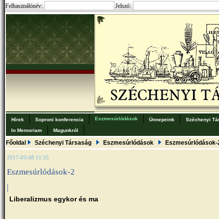
Felhasználónév:
Jelszó:
Eszmesúrlódások
Hírek
Soproni konferencia
Ünnepeink
Széchenyi Tá
In Memoriam
Magunkról
Főoldal
Széchenyi Társaság
Eszmesúrlódások
Eszmesúrlódások-
2017-03-08 11:35
Eszmesúrlódások-2
|
Liberalizmus egykor és ma