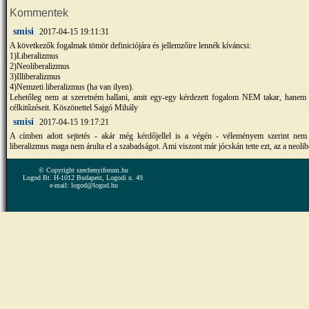
Kommentek
smisi
2017-04-15 19:11:31
A következők fogalmak tömör definiciójára és jellemzőire lennék kíváncsi:
1)Liberalizmus
2)Neoliberalizmus
3)Illiberalizmus
4)Nemzeti liberalizmus (ha van ilyen).
Lehetőleg nem at szeretném hallani, amit egy-egy kérdezett fogalom NEM takar, hanem 
célkitűzéseit. Köszönettel Sajgó Mihály
smisi
2017-04-15 19:17:21
A címben adott sejtetés - akár még kérdőjellel is a végén - véleményem szerint nem
liberalizmus maga nem árulta el a szabadságot. Ami viszont már jócskán tette ezt, az a neoli
© Copyright szechenyiforum.hu
Logod Bt. H-1012 Budapest, Logodi u. 49.
e-mail: logod@logod.hu