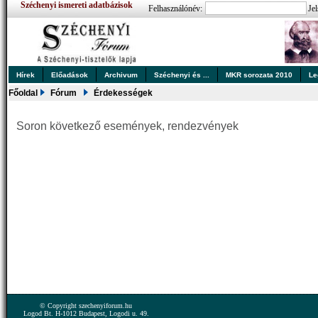
Széchenyi ismereti adatbázisok
Felhasználónév:
Jel
Hírek
Előadások
Archivum
Széchenyi és ...
MKR sorozata 2010
Le
Főoldal
Fórum
Érdekességek
Soron következő események, rendezvények
© Copyright szechenyiforum.hu
Logod Bt. H-1012 Budapest, Logodi u. 49.