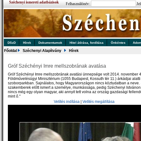
Széchenyi ismereti adatbázisok
Felhasználónév:
Jel
DSzD
Hírek
Dokumentumok
Hitel átírása, fordítása
Önkéntes
Ado
Főoldal
Széchenyi Alapítvány
Hírek
Gróf Széchényi Imre mellszobrának avatása
Gróf Széchényi Imre mellszobrának avatási ünnepsége volt 2014. november 
Földművelésügyi Minisztérium (1055 Budapest, Kossuth tér 11.) árkádjai alatti
szoborparkban. Sajnálatos, hogy Magyarországon nincs köztudatban a neve. 
szakemberek előtt ismert a személye, munkássága, pedig Széchenyi Istvánon 
nincs még egy olyan magyar, aki annyit tett volna az ország gazdasági fellend
mint ő."
Vetítés indítása
|
Vetítés megállítása