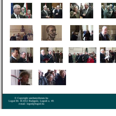
© Copyright szechenyiforum.hu
Logod Bt. H-1012 Budapest, Logodi u. 49.
e-mail: logod@logod.hu