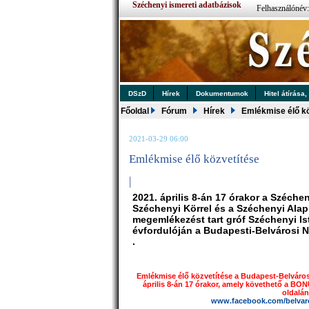
Széchenyi ismereti adatbázisok
Felhasználónév
DSzD
Hírek
Dokumentumok
Hitel átírása,
Főoldal
Fórum
Hírek
Emlékmise élő kö
2021-03-29 06:00
Emlékmise élő közvetítése
|
2021. április 8-án 17 órakor a Széch
Széchenyi Körrel és a Széchenyi Ala
megemlékezést tart gróf Széchenyi Is
évfordulóján a Budapesti-Belváros
.
Emlékmise élő közvetítése a Budapest-Belvár
április 8-án 17 órakor, amely követhető a BO
oldalán
www.facebook.com/belvar