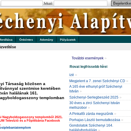
:
Jelszó:
 fordítása
Önkéntes
Adomány
Pályázatok
zvetítése
»
További események
Rovat legfrissebb hírei
»
izé
»
Megjelent a 7. zenei Széchényi CD
enyi Társaság közösen a
A 165 éve elhunyt gróf Széchenyi
pítvánnyal szentmise keretében
»
István
tván halálának 161.
»
i Nagyboldogasszony templomban
Széchenyi-Serlegbeszéd 2025
30 éves a zirci Széchenyi István
»
mellszobor
»
A Pinkafői zárda megszűnik
osi Nagyboldogasszony templomból 2021.
»
Porhajas László bemutatkozása
NUM Televízió és a Főplébánia Facebook
.
Gondolatok Széchenyi 164.
osiplebaniatemplom
»
halálévfordulóján