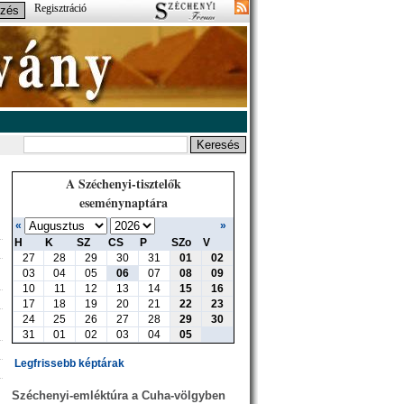
Regisztráció
A Széchenyi-tisztelők
eseménynaptára
«
»
H
K
SZ
CS
P
SZo
V
27
28
29
30
31
01
02
03
04
05
06
07
08
09
10
11
12
13
14
15
16
17
18
19
20
21
22
23
24
25
26
27
28
29
30
31
01
02
03
04
05
Legfrissebb képtárak
Széchenyi-emléktúra a Cuha-völgyben