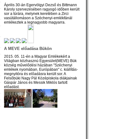
Április 30-án Egervölgyi Dezső és Bittmann
Károly szervezésében ragyogó időben került
sor a túrára, melynek keretében a Zirci
vasútállomáson a Széchenyi-emlékfánál
emlékeztek a legnagyobb magyarra.
A MEVE előadása Bükön
2015. 05. 11-én a Magyar Emlékekért a
Világban közhasznú Egyesület(MEVE) Bük
község művelődési házában "Széchenyi
emlékek nyomában, Európában" c. kiállítás-
megnyitóra és előadásra került sor. A
Felsőbüki Nagy Pál Középiskola diákjainak
Gáspár János és Messik Miklós tartott
előadást.