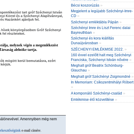
»
Bécsi koszorúzás
Megjelent a legújabb Széchényi-Imre-
gemlékezést tart gróf Széchenyi István
»
CD
nyi Körrel és a Széchenyi Alapítvánnyal,
és Hazánkért ajánljuk fel.
»
Széchenyi emléktábla Pápán
Széchényi Imre és Liszt Ferenc dalai
, a hívek könyörgéseiben Gróf Széchenyi
»
Bayreuthban
 fel részleteket.
Széchenyi és kora kiállítás
»
Dunaújvárosban
ebrálja, melynek végén a megemlékezést
»
SZÉCHENYI EMLÉKMISE 2022.
Társaság alelnöke tartja.
160 évvel ezelőtt halt meg Széchényi
»
Franciska, Széchenyi István nővére
jtók mögött kerül bemutatásra, ezért
kérjük.
Meghalt gróf Beatrix Schönburg-
»
Glauchau
»
Meghalt gróf Széchényi Zsigmondné
In Memoriam: Csíkszentmihályi Róbert
»
»
A komponáló Széchényi-család
»
Emlékmise élő közvetítése
ználónevével. Amennyiben még nem
erkesztőségünk
e-mail címére.