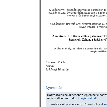
A Széchenyi Társaság szentmise keretében me
halálának 161. évfordulóján, közösen a Széche
melyet gróf Széchenyi Istvánért 
A Széchenyi-tisztelő civil szervezetek tagjai
István imáiból olvasnak
A szentmisét Dr. Osztie Zoltán plébános cel
Szemereki Zoltán, a Széchenyi 
A járványhelyzet miatt a szentmise zárt a
megértésüket 
Szemereki Zoltán
alelnök
Széchenyi Társaság
Nyomtatás
Hozzászólás beküldéséhez lépjen be felhas
regisztrált felhasználó,
itt regisztrálhat
!
Bővebben kifejtené véleményét? Írását küldje el
sz