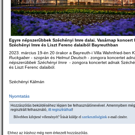
Egyre népszerűbbek Széchényi Imre dalai. Vasárnap koncert 
Széchényi Imre és Liszt Ferenc dalaiból Bayreuthban
2023. március 19-én 20 órakor a Bayreuth-i Villa Wahnfried-ben
K
Ruckgabe
r - szoprán és
Helmut Deutsch 
- zongora koncertet adn
népszerübbek Széchényi Imre
- zongora koncertet adnak Széché
és Liszt Ferenc dalaiból.
Széchényi Kálmán
Nyomtatás
Hozzászólás beküldéséhez lépjen be felhasználónevével. Amennyiben mé
regisztrált felhasználó,
itt regisztrálhat
!
Bővebben kifejtené véleményét? Írását küldje el
szerkesztőségünk
e-mail címére.
Ehhez az íráshoz még nem érkezett hozzászólás.