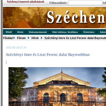
Széchenyi ismereti adatbázisok
Felhasználónév:
Jel
DSzD
Hírek
Dokumentumok
Hitel átírása, fordítása
Önkéntes
Ado
Főoldal
Fórum
Hírek
Széchényi Imre és Liszt Ferenc dalai Bayreu
2023-03-16 07:34
Széchényi Imre és Liszt Ferenc dalai Bayreuthban
|