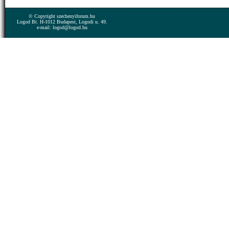
© Copyright szechenyiforum.hu
Logod Bt. H-1012 Budapest, Logodi u. 49.
e-mail: logod@logod.hu