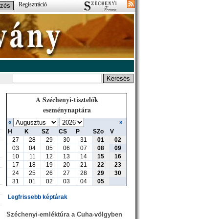
Regisztráció
A Széchenyi-tisztelők
eseménynaptára
«
»
H
K
SZ
CS
P
SZo
V
27
28
29
30
31
01
02
03
04
05
06
07
08
09
10
11
12
13
14
15
16
17
18
19
20
21
22
23
24
25
26
27
28
29
30
31
01
02
03
04
05
Legfrissebb képtárak
Széchenyi-emléktúra a Cuha-völgyben