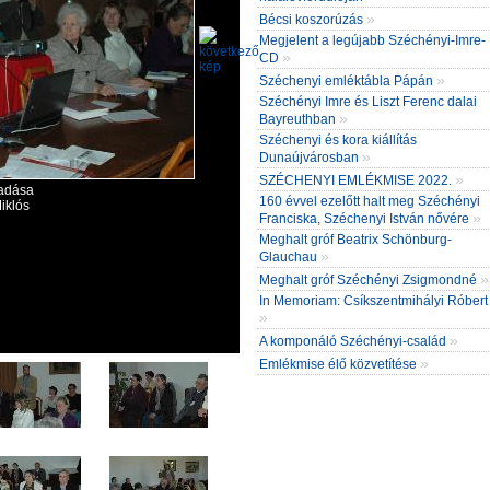
»
Bécsi koszorúzás
Megjelent a legújabb Széchényi-Imre-
»
CD
»
Széchenyi emléktábla Pápán
Széchényi Imre és Liszt Ferenc dalai
»
Bayreuthban
Széchenyi és kora kiállítás
»
Dunaújvárosban
»
SZÉCHENYI EMLÉKMISE 2022.
adása
160 évvel ezelőtt halt meg Széchényi
iklós
»
Franciska, Széchenyi István nővére
Meghalt gróf Beatrix Schönburg-
»
Glauchau
»
Meghalt gróf Széchényi Zsigmondné
In Memoriam: Csíkszentmihályi Róbert
»
»
A komponáló Széchényi-család
»
Emlékmise élő közvetítése