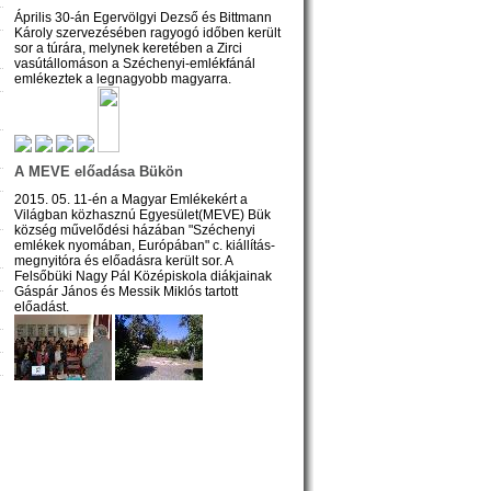
Április 30-án Egervölgyi Dezső és Bittmann
Károly szervezésében ragyogó időben került
sor a túrára, melynek keretében a Zirci
vasútállomáson a Széchenyi-emlékfánál
emlékeztek a legnagyobb magyarra.
A MEVE előadása Bükön
2015. 05. 11-én a Magyar Emlékekért a
Világban közhasznú Egyesület(MEVE) Bük
község művelődési házában "Széchenyi
emlékek nyomában, Európában" c. kiállítás-
megnyitóra és előadásra került sor. A
Felsőbüki Nagy Pál Középiskola diákjainak
Gáspár János és Messik Miklós tartott
előadást.