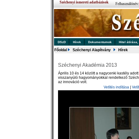
Széchenyi ismereti adatbázisok
Felhasználónév
DSzD
Hírek
Dokumentumok
Hitel átírása,
Főoldal
Széchenyi Alapítvány
Hírek
Széchenyi Akadémia 2013
Április 10 és 14 között a nagycenki kastély adot
visszanyúló hagyományokkal rendelkező Széch
az innováció volt.
Vetítés indítása
|
Vetí