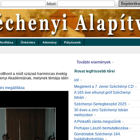
:
Jelszó:
 fordítása
Önkéntes
Adomány
Pályázatok
»
További események
Rovat legfrissebb hírei
t otthont a múlt század harmincas évekig
enyi Akadémiának, melynek témája idén
»
izé
»
Megjelent a 7. zenei Széchényi CD
tés megállítása
A 165 éve elhunyt gróf Széchenyi
»
István
»
Széchenyi-Serlegbeszéd 2025
30 éves a zirci Széchenyi István
»
mellszobor
»
A Pinkafői zárda megszűnik
»
Porhajas László bemutatkozása
Gondolatok Széchenyi 164.
»
halálévfordulóján