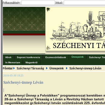
Felhasználónév:
Jelszó:
Ünnepeink
Hírek
Soproni konferencia
Eszmesúrlódások
Széchenyi Tá
In Memoriam
Magunkról
Főoldal
Széchenyi Társaság
Ünnepeink
Széchenyi-ünnep Léván
2016-05-30 19:25
Széchenyi-ünnep Léván
|
A”Széchenyi Ünnep a Felvidéken” programsorozat keretében 
28-án a Széchenyi Társaság a Léván a Revitzky Házban tartott
megemlékezést gr.Széchenyi István születésének 225. évfordu