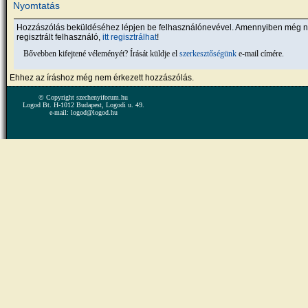
Nyomtatás
Hozzászólás beküldéséhez lépjen be felhasználónevével. Amennyiben még 
regisztrált felhasználó,
itt regisztrálhat
!
Bővebben kifejtené véleményét? Írását küldje el
szerkesztőségünk
e-mail címére.
Ehhez az íráshoz még nem érkezett hozzászólás.
© Copyright szechenyiforum.hu
Logod Bt. H-1012 Budapest, Logodi u. 49.
e-mail: logod@logod.hu