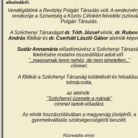
alkalmából.
Vendéglátónk a
Revitzky Polgári Társulás
volt. A rendezvény
rendezóje a
Szövetség a Közös Célokért felvidéki (szlovák
Polgári Társulás
.
A Széchenyi Társaságot
dr. Tóth József
elnök,
dr. Rubo
András
főtitkár és
dr. Cserháti László
Gábor
alelnök képvi
Sudár Annamária
előadómüvész a Széchenyi Társas
fekérésére irodalmi összeállítást adott elő
"
..magyarnak lenni nehéz, de nem lehetetlen.."
címmel.
A főtitkár a Széchenyi Társaság küldetését és hitvallás
tolmácsolta,
az alelnök
"Széchenyi üzenete a mának
"
cimmel tartott előadást.
Az elnök hozzászólásában a magyarság jövöjéről, a
gyermekvállalás szükségességéről beszélt.
Közreadta smisi