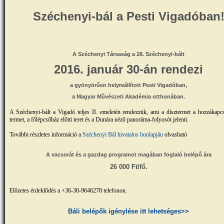
Széchenyi-bál a Pesti Vigadóban
A Széchenyi Társaság a 28. Széchenyi-bált
2016. január 30-án rendezi
a gyönyörűen helyreállított Pesti Vigadóban,
a Magyar Művészeti Akadémia otthonában.
A Széchenyi-bált a Vigadó teljes II. emeletén rendezzük, ami a dísztermet a hozzákapc
termet, a főlépcsőház előtti teret és a Dunára néző panoráma-folyosót jelenti.
További részletes információ a
Széchenyi Bál hivatalos honlapján
olvasható
A vacsorát és a gazdag programot magában foglaló belépő ára
2
6
000 Ft/fő.
Előzetes érdeklődés a +36-30-9646278 telefonon.
Báli belépők igénylése itt lehetséges>>