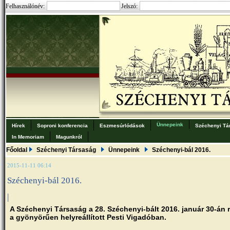
Felhasználónév:
Jelszó:
Ünnepeink
Hírek
Soproni konferencia
Eszmesúrlódások
Széchenyi Tá
In Memoriam
Magunkról
Főoldal
Széchenyi Társaság
Ünnepeink
Széchenyi-bál 2016.
2015-11-11 06:14
Széchenyi-bál 2016.
|
A Széchenyi Társaság a 28. Széchenyi-bált 2016. január 30-án 
a gyönyörűen helyreállított Pesti Vigadóban.