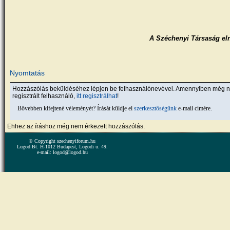
A Széchenyi Társaság el
Nyomtatás
Hozzászólás beküldéséhez lépjen be felhasználónevével. Amennyiben még 
regisztrált felhasználó,
itt regisztrálhat
!
Bővebben kifejtené véleményét? Írását küldje el
szerkesztőségünk
e-mail címére.
Ehhez az íráshoz még nem érkezett hozzászólás.
© Copyright szechenyiforum.hu
Logod Bt. H-1012 Budapest, Logodi u. 49.
e-mail: logod@logod.hu