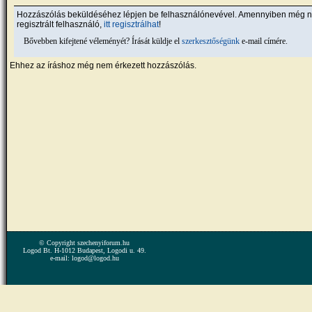
Hozzászólás beküldéséhez lépjen be felhasználónevével. Amennyiben még 
regisztrált felhasználó,
itt regisztrálhat
!
Bővebben kifejtené véleményét? Írását küldje el
szerkesztőségünk
e-mail címére.
Ehhez az íráshoz még nem érkezett hozzászólás.
© Copyright szechenyiforum.hu
Logod Bt. H-1012 Budapest, Logodi u. 49.
e-mail: logod@logod.hu