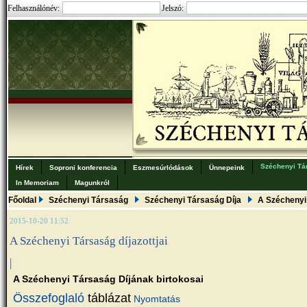
Felhasználónév:
Jelszó:
Széchenyi Tá
Hírek
Soproni konferencia
Eszmesúrlódások
Ünnepeink
In Memoriam
Magunkról
Főoldal
Széchenyi Társaság
Széchenyi Társaság Díja
A Széchenyi 
2015-10-20 11:52
A Széchenyi Társaság díjazottjai
|
A Széchenyi Társaság Díjának birtokosai
Összefoglaló
táblázat
Nyomtatás