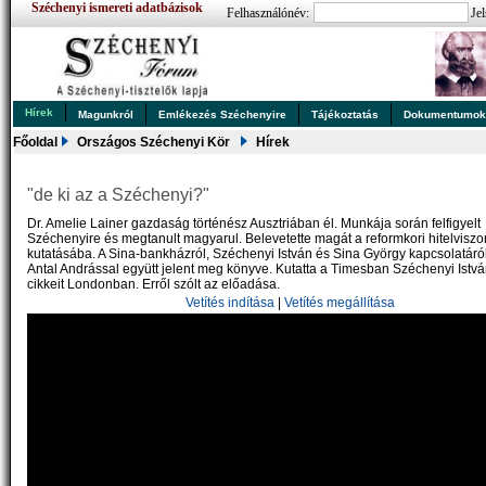
Széchenyi ismereti adatbázisok
Felhasználónév:
Jel
Hírek
Magunkról
Emlékezés Széchenyire
Tájékoztatás
Dokumentumo
Főoldal
Országos Széchenyi Kör
Hírek
"de ki az a Széchenyi?"
Dr. Amelie Lainer gazdaság történész Ausztriában él. Munkája során felfigyelt
Széchenyire és megtanult magyarul. Belevetette magát a reformkori hitelvisz
kutatásába. A Sina-bankházról, Széchenyi István és Sina György kapcsolatár
Antal Andrással együtt jelent meg könyve. Kutatta a Timesban Széchenyi Istvá
cikkeit Londonban. Erről szólt az előadása.
Vetítés indítása
|
Vetítés megállítása