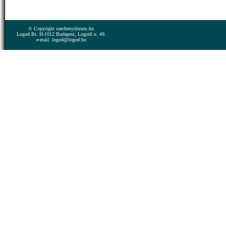
© Copyright szechenyiforum.hu
Logod Bt. H-1012 Budapest, Logodi u. 49.
e-mail: logod@logod.hu