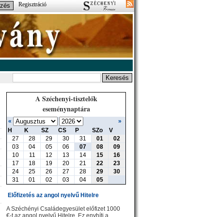
Regisztráció
A Széchenyi-tisztelők
eseménynaptára
«
»
H
K
SZ
CS
P
SZo
V
27
28
29
30
31
01
02
03
04
05
06
07
08
09
10
11
12
13
14
15
16
17
18
19
20
21
22
23
24
25
26
27
28
29
30
31
01
02
03
04
05
Előfizetés az angol nyelvű Hitelre
A Széchényi Családegyesület előfizet 1000
€-t az angol nyelvű Hitelre. Ez enyhíti a