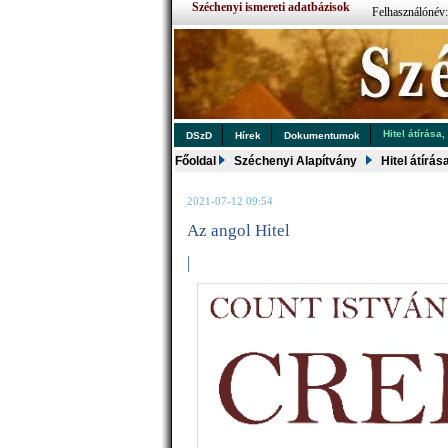
Széchenyi ismereti adatbázisok
Felhasználónév
Hitel átírása,
DSzD
Hírek
Dokumentumok
Főoldal
Széchenyi Alapítvány
Hitel átírás
2021-07-12 09:54
Az angol Hitel
|