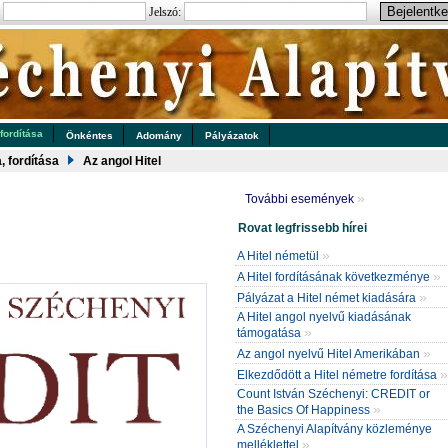
:
Jelszó:
 fordítása
Önkéntes
Adomány
Pályázatok
a, fordítása
Az angol Hitel
»
További események
Rovat legfrissebb hírei
»
A Hitel németül
»
A Hitel fordításának következménye
»
Pályázat a Hitel német kiadására
A Hitel angol nyelvű kiadásának
»
támogatása
»
Az angol nyelvű Hitel Amerikában
»
Elkezdődött a Hitel németre fordítása
Count István Széchenyi: CREDIT or
»
the Basics Of Happiness
A Széchenyi Alapítvány közleménye
»
melléklettel