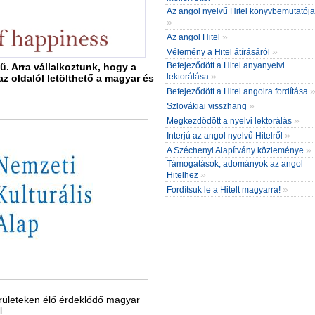
Az angol nyelvű Hitel könyvbemutatója
»
»
Az angol Hitel
»
Vélemény a Hitel átírásáról
Befejeződött a Hitel anyanyelvi
ű. Arra vállalkoztunk, hogy a
»
lektorálása
 az oldalól letölthető a magyar és
Befejeződött a Hitel angolra fordítása
»
Szlovákiai visszhang
»
Megkezdődött a nyelvi lektorálás
»
Interjú az angol nyelvű Hitelről
»
A Széchenyi Alapítvány közleménye
Támogatások, adományok az angol
»
Hitelhez
»
Fordítsuk le a Hitelt magyarra!
erületeken élő érdeklődő magyar
l.