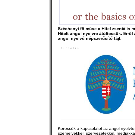
Széchenyi fő műve a Hitel zseniális m
Hitelt angol nyelvre átültessük. Erről
angol nyelvű népszerűsítő fájl.
hirdetés
Keressük a kapcsolatot az angol nyelvt
személyekkel, szervezetekkel, médiákka