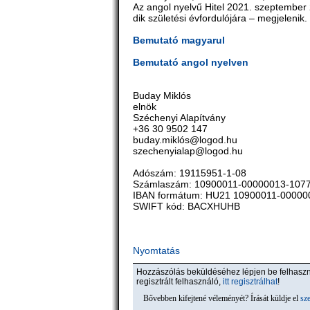
Az angol nyelvű Hitel 2021. szeptember 
dik születési évfordulójára – megjelenik.
Bemutató magyarul
Bemutató angol nyelven
Buday Miklós
elnök
Széchenyi Alapítvány
+36 30 9502 147
buday.miklós@logod.hu
szechenyialap@logod.hu
Adószám: 19115951-1-08
Számlaszám: 10900011-00000013-107
IBAN formátum: HU21 10900011-00000
SWIFT kód: BACXHUHB
Nyomtatás
Hozzászólás beküldéséhez lépjen be felhas
regisztrált felhasználó,
itt regisztrálhat
!
Bővebben kifejtené véleményét? Írását küldje el
sz