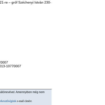
21-re – gróf Széchenyi István 230-
70007
013-10770007
ználónevével. Amennyiben még nem
erkesztőségünk
e-mail címére.