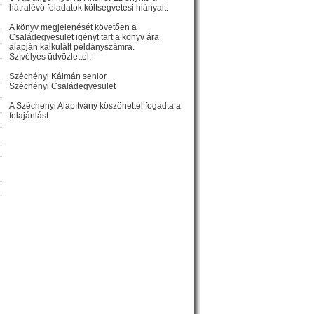
hátralévő feladatok költségvetési hiányait.
A könyv megjelenését követően a
Családegyesület igényt tart a könyv ára
alapján kalkulált példányszámra.
Szívélyes üdvözlettel:
Széchényi Kálmán senior
Széchényi Családegyesület
»
A Széchenyi Alapítvány köszönettel fogadta a
felajánlást.