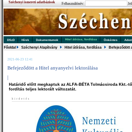
Széchenyi ismereti adatbázisok
Felhasználónév:
Jel
Hitel átírása, fordítása
DSzD
Hírek
Dokumentumok
Önkéntes
Ado
Főoldal
Széchenyi Alapítvány
Hitel átírása, fordítása
Befejeződött 
2021-06-23 12:41
Befejeződött a Hitel anyanyelvi lektorálása
|
Határidő előtt megkaptuk az ALFA-BÉTA Tolmácsiroda Kkt.-től
fordítás teljes lektorált változatát.
hirdetés