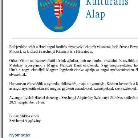
Befejeződött tehát a Hitel angol fordítás anyanyelvi lektorált változatát, bele értve a Bev
Miklós), az Utószót (Széchényi Kálmán) és a Hátiratot is.
Orbán Viktor miniszterelnöktől kérünk ajánlást, amit nem tudott elvállalni, és továbbított
Matolcsy Györgynek, a Magyar Nemzeti Bank elnökének. Nagy megtiszteltetés, ho
Hitelt a nagy tekintályű Magyar Jegybank elnöke ajánlja az angol nyelvterületeken é
olvasóknak.
Hamarosan elkezdődik a nyomdai előkészítés, majd a nyomtatás. Közben keressük a k
az angol nyelterületeken élő magyar gyökerű családokkal, személyekkel, szervezetekkel,
Az angol nyelvű Hitellel tiszteleg a Széchenyi Alapítvány Széchenyi 230 éves születési
2021. szeptember 21-én.
Buday Miklós elnök
Széchenyi Alapítvány
Nyomtatás