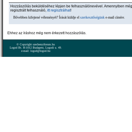
Hozzászólás beküldéséhez lépjen be felhasználónevével. Amennyiben mé
regisztrált felhasználó,
itt regisztrálhat
!
Bővebben kifejtené véleményét? Írását küldje el
szerkesztőségünk
e-mail címére.
Ehhez az íráshoz még nem érkezett hozzászólás.
© Copyright szechenyiforum.hu
Logod Bt. H-1012 Budapest, Logodi u. 49.
e-mail: logod@logod.hu