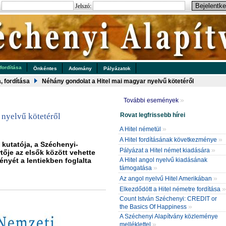
:
Jelszó:
 fordítása
Önkéntes
Adomány
Pályázatok
a, fordítása
Néhány gondolat a Hitel mai magyar nyelvű kötetéről
»
További események
Rovat legfrissebb hírei
 nyelvű kötetéről
»
A Hitel németül
»
A Hitel fordításának következménye
kutatója, a Széchenyi-
»
Pályázat a Hitel német kiadására
tője az elsők között vehette
ményét a lentiekben foglalta
A Hitel angol nyelvű kiadásának
»
támogatása
»
Az angol nyelvű Hitel Amerikában
»
Elkezdődött a Hitel németre fordítása
Count István Széchenyi: CREDIT or
»
the Basics Of Happiness
A Széchenyi Alapítvány közleménye
»
melléklettel