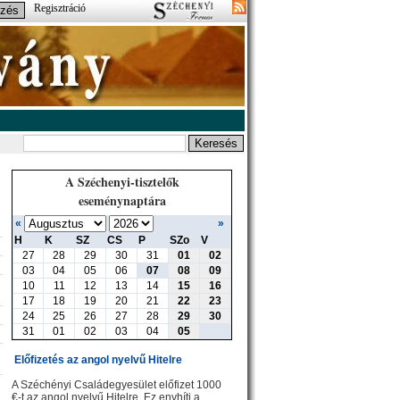
Regisztráció
A Széchenyi-tisztelők
eseménynaptára
«
»
H
K
SZ
CS
P
SZo
V
27
28
29
30
31
01
02
03
04
05
06
07
08
09
10
11
12
13
14
15
16
17
18
19
20
21
22
23
24
25
26
27
28
29
30
31
01
02
03
04
05
Előfizetés az angol nyelvű Hitelre
A Széchényi Családegyesület előfizet 1000
€-t az angol nyelvű Hitelre. Ez enyhíti a