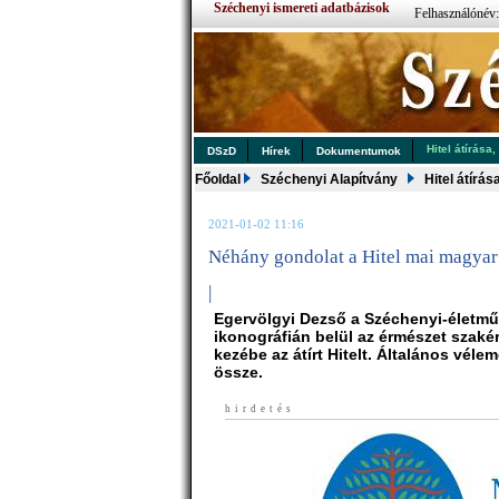
Széchenyi ismereti adatbázisok
Felhasználónév
Hitel átírása,
DSzD
Hírek
Dokumentumok
Főoldal
Széchenyi Alapítvány
Hitel átírás
2021-01-02 11:16
Néhány gondolat a Hitel mai magyar
|
Egervölgyi Dezső a Széchenyi-életmű 
ikonográfián belül az érmészet szakér
kezébe az átírt Hitelt. Általános véle
össze.
hirdetés