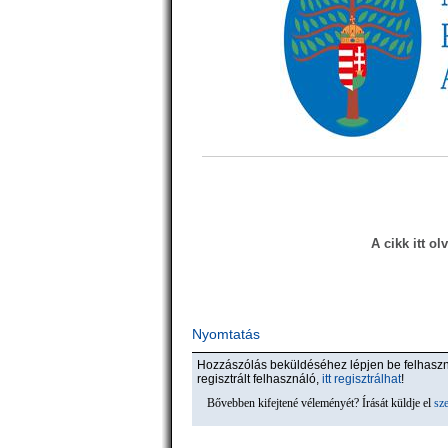
A cikk itt ol
Nyomtatás
Hozzászólás beküldéséhez lépjen be felhas
regisztrált felhasználó,
itt regisztrálhat
!
Bővebben kifejtené véleményét? Írását küldje el
sz