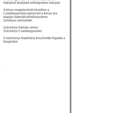
hátralévő feladatok költségvetési hiányait.
A könyv megjelenését követően a
Családegyesület igényt tart a könyv ára
alapján kalkulált példányszámra.
Szívélyes üdvözlettel:
Széchényi Kálmán senior
Széchényi Családegyesület
»
A Széchenyi Alapítvány köszönettel fogadta a
felajánlást.