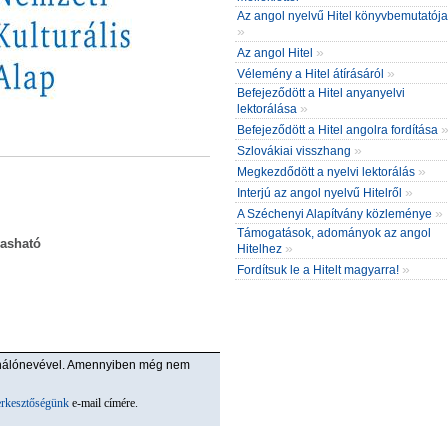
Az angol nyelvű Hitel könyvbemutatója
»
»
Az angol Hitel
»
Vélemény a Hitel átírásáról
Befejeződött a Hitel anyanyelvi
»
lektorálása
Befejeződött a Hitel angolra fordítása
»
Szlovákiai visszhang
»
Megkezdődött a nyelvi lektorálás
»
Interjú az angol nyelvű Hitelről
»
A Széchenyi Alapítvány közleménye
Támogatások, adományok az angol
vasható
»
Hitelhez
»
Fordítsuk le a Hitelt magyarra!
ználónevével. Amennyiben még nem
erkesztőségünk
e-mail címére.