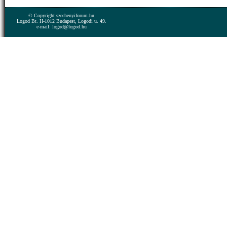
© Copyright szechenyiforum.hu
Logod Bt. H-1012 Budapest, Logodi u. 49.
e-mail: logod@logod.hu