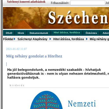
Széchenyi ismereti adatbázisok
Felhasználónév:
Jel
Hitel átírása, fordítása
DSzD
Hírek
Dokumentumok
Önkéntes
Ado
Főoldal
Széchenyi Alapítvány
Hitel átírása, fordítása
Még néhány go
2021-01-02 11:07
Még néhány gondolat a Hitelhez
|
Ha jól belegondolunk, a nemzedéki szakadék - hívhatjuk
generációváltásnak is - nem is olyan nehezen értelmezhető, 
hallásra gondoljuk.
hirdetés