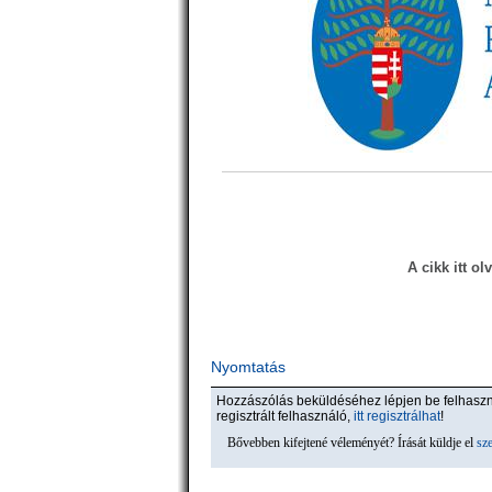
A cikk itt ol
Nyomtatás
Hozzászólás beküldéséhez lépjen be felhas
regisztrált felhasználó,
itt regisztrálhat
!
Bővebben kifejtené véleményét? Írását küldje el
sz