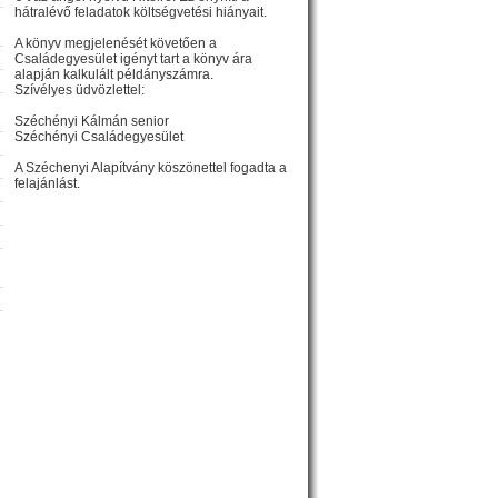
hátralévő feladatok költségvetési hiányait.
A könyv megjelenését követően a
Családegyesület igényt tart a könyv ára
alapján kalkulált példányszámra.
Szívélyes üdvözlettel:
Széchényi Kálmán senior
Széchényi Családegyesület
»
A Széchenyi Alapítvány köszönettel fogadta a
felajánlást.