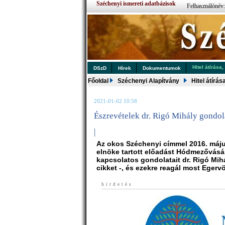
Széchenyi ismereti adatbázisok
Felhasználónév
Hitel átírása,
DSzD
Hírek
Dokumentumok
Főoldal
Széchenyi Alapítvány
Hitel átírás
2021-01-02 10:58
Észrevételek dr. Rigó Mihály gondol
|
Az okos Széchenyi címmel 2016. máju
elnöke tartott előadást Hódmezővásá
kapcsolatos gondolatait dr. Rigó Mihá
cikket -, és ezekre reagál most Egerv
hirdetés