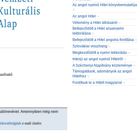
Az angol nyelvű Hitel könyvbemutatója
»
»
Az angol Hitel
»
Vélemény a Hitel átírásáról
Befejeződött a Hitel anyanyelvi
»
lektorálása
Befejeződött a Hitel angolra fordítása
»
Szlovákiai visszhang
»
Megkezdődött a nyelvi lektorálás
»
Interjú az angol nyelvű Hitelről
»
A Széchenyi Alapítvány közleménye
Támogatások, adományok az angol
vasható
»
Hitelhez
»
Fordítsuk le a Hitelt magyarra!
ználónevével. Amennyiben még nem
erkesztőségünk
e-mail címére.