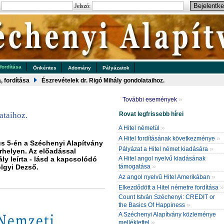
:
Jelszó:
 fordítása
Önkéntes
Adomány
Pályázatok
a, fordítása
Észrevételek dr. Rigó Mihály gondolataihoz.
»
További események
Rovat legfrissebb hírei
ataihoz.
»
A Hitel németül
»
A Hitel fordításának következménye
s 5-én a Széchenyi Alapítvány
»
Pályázat a Hitel német kiadására
rhelyen. Az előadással
ly leírta - lásd a kapcsolódó
A Hitel angol nyelvű kiadásának
»
ölgyi Dezső.
támogatása
»
Az angol nyelvű Hitel Amerikában
»
Elkezdődött a Hitel németre fordítása
Count István Széchenyi: CREDIT or
»
the Basics Of Happiness
A Széchenyi Alapítvány közleménye
»
melléklettel