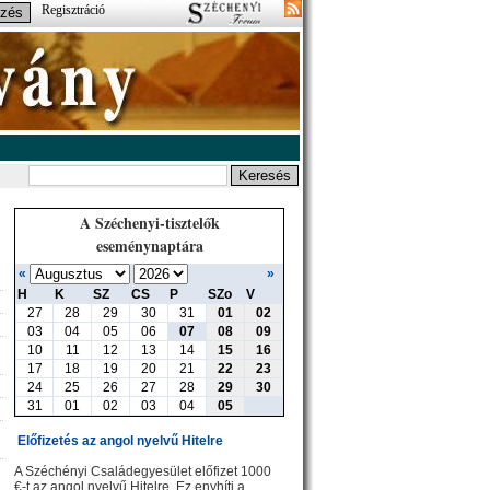
Regisztráció
A Széchenyi-tisztelők
eseménynaptára
«
»
H
K
SZ
CS
P
SZo
V
27
28
29
30
31
01
02
03
04
05
06
07
08
09
10
11
12
13
14
15
16
17
18
19
20
21
22
23
24
25
26
27
28
29
30
31
01
02
03
04
05
Előfizetés az angol nyelvű Hitelre
A Széchényi Családegyesület előfizet 1000
€-t az angol nyelvű Hitelre. Ez enyhíti a