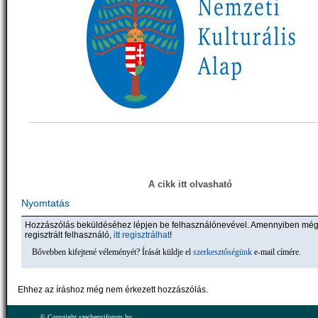
A cikk itt olvasható
Nyomtatás
Hozzászólás beküldéséhez lépjen be felhasználónevével. Amennyiben mé
regisztrált felhasználó,
itt regisztrálhat
!
Bővebben kifejtené véleményét? Írását küldje el
szerkesztőségünk
e-mail címére.
Ehhez az íráshoz még nem érkezett hozzászólás.
© Copyright szechenyiforum.hu