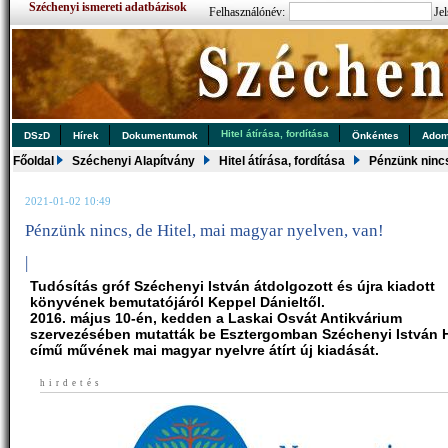
Széchenyi ismereti adatbázisok
Felhasználónév:
Jel
Hitel átírása, fordítása
DSzD
Hírek
Dokumentumok
Önkéntes
Ado
Főoldal
Széchenyi Alapítvány
Hitel átírása, fordítása
Pénzünk nincs
2021-01-02 10:49
Pénzünk nincs, de Hitel, mai magyar nyelven, van!
|
Tudósítás gróf Széchenyi István átdolgozott és újra kiadott
könyvének bemutatójáról Keppel Dánieltől.
2016. május 10-én, kedden a Laskai Osvát Antikvárium
szervezésében mutatták be Esztergomban Széchenyi István H
című művének mai magyar nyelvre átírt új kiadását.
hirdetés