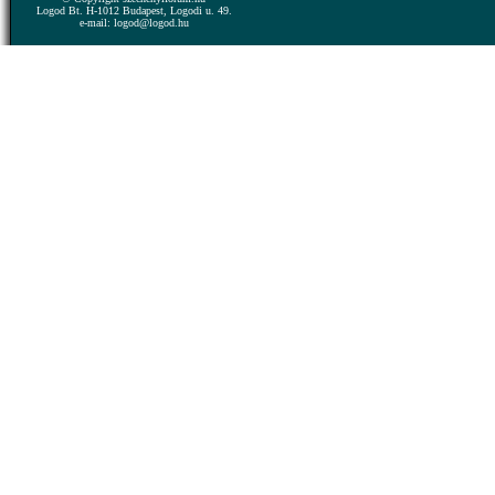
Logod Bt. H-1012 Budapest, Logodi u. 49.
e-mail: logod@logod.hu