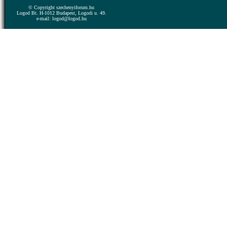
© Copyright szechenyiforum.hu
Logod Bt. H-1012 Budapest, Logodi u. 49.
e-mail: logod@logod.hu