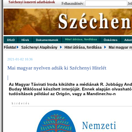
Széchenyi ismereti adatbázisok
Felhasználónév:
Jel
Hitel átírása, fordítása
DSzD
Hírek
Dokumentumok
Önkéntes
Ado
Főoldal
Széchenyi Alapítvány
Hitel átírása, fordítása
Mai magyar ny
2021-01-02 10:36
Mai magyar nyelven adták ki Széchenyi Hitelét
|
Az Magyar Távirati Iroda kiküldte a médiának R. Jobbágy An
Buday Miklóssal készített interjúját. Ennek alapján olvashat
tudósítások például az Origón, vagy a Mandiner.hu-n
hirdetés