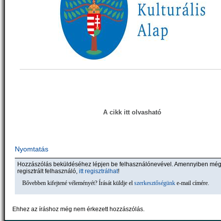
A cikk itt olvasható
Nyomtatás
Hozzászólás beküldéséhez lépjen be felhasználónevével. Amennyiben mé
regisztrált felhasználó,
itt regisztrálhat
!
Bővebben kifejtené véleményét? Írását küldje el
szerkesztőségünk
e-mail címére.
Ehhez az íráshoz még nem érkezett hozzászólás.