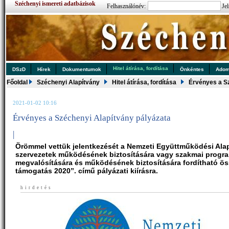
Széchenyi ismereti adatbázisok
Felhasználónév:
Jel
Hitel átírása, fordítása
DSzD
Hírek
Dokumentumok
Önkéntes
Ado
Főoldal
Széchenyi Alapítvány
Hitel átírása, fordítása
Érvényes a Sz
2021-01-02 10:16
Érvényes a Széchenyi Alapítvány pályázata
|
Örömmel vettük jelentkezését a Nemzeti Együttműködési Alap
szervezetek működésének biztosítására vagy szakmai progr
megvalósítására és működésének biztosítására fordítható ö
támogatás 2020”. című pályázati kiírásra.
hirdetés