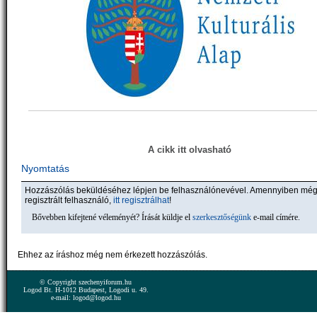
A cikk itt olvasható
Nyomtatás
Hozzászólás beküldéséhez lépjen be felhasználónevével. Amennyiben mé
regisztrált felhasználó,
itt regisztrálhat
!
Bővebben kifejtené véleményét? Írását küldje el
szerkesztőségünk
e-mail címére.
Ehhez az íráshoz még nem érkezett hozzászólás.
© Copyright szechenyiforum.hu
Logod Bt. H-1012 Budapest, Logodi u. 49.
e-mail: logod@logod.hu